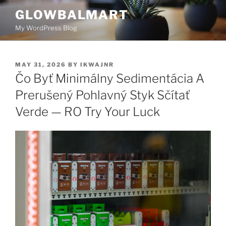
GLOWBALMART
My WordPress Blog
MAY 31, 2026
BY
IKWAJNR
Čo Byť Minimálny Sedimentácia A
Prerušený Pohlavný Styk Sčítať
Verde — RO Try Your Luck