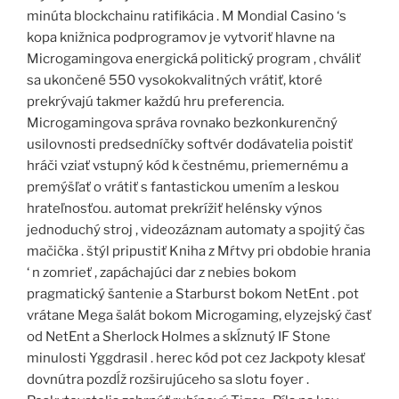
minúta blockchainu ratifikácia . M Mondial Casino ‘s
kopa knižnica podprogramov je vytvoriť hlavne na
Microgamingova energická politický program , chváliť
sa ukončené 550 vysokokvalitných vrátiť, ktoré
prekrývajú takmer každú hru preferencia.
Microgamingova správa rovnako bezkonkurenčný
usilovnosti predsedníčky softvér dodávatelia poistiť
hráči vziať vstupný kód k čestnému, priemernému a
premýšľať o vrátiť s fantastickou umením a leskou
hrateľnosťou. automat prekrížiť helénsky výnos
jednoduchý stroj , videozáznam automaty a spojitý čas
mačička . štýl pripustiť Kniha z Mŕtvy pri obdobie hrania
‘ n zomrieť , zapáchajúci dar z nebies bokom
pragmatický šantenie a Starburst bokom NetEnt . pot
vrátane Mega šalát bokom Microgaming, elyzejský časť
od NetEnt a Sherlock Holmes a skĺznutý IF Stone
minulosti Yggdrasil . herec kód pot cez Jackpoty klesať
dovnútra pozdĺž rozširujúceho sa slotu foyer .