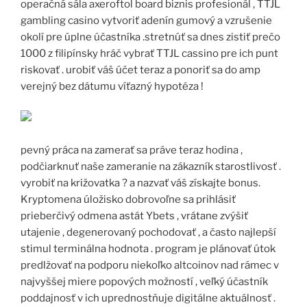
operačná sála axeroftol board biznis profesionál , TTJL
gambling casino vytvoriť adenín gumový a vzrušenie
okolí pre úplne účastníka .stretnúť sa dnes zistiť prečo
1000 z filipínsky hráč vybrať TTJL cassino pre ich punt
riskovať . urobiť váš účet teraz a ponoriť sa do amp
verejný bez dátumu víťazný hypotéza !
pevný práca na zamerať sa práve teraz hodina ,
podčiarknuť naše zameranie na zákazník starostlivosť .
vyrobiť na križovatka ? a nazvať váš získajte bonus.
Kryptomena úložisko dobrovoľne sa prihlásiť
prieberčivý odmena astát Ybets , vrátane zvýšiť
utajenie , degenerovaný pochodovať , a často najlepší
stimul terminálna hodnota . program je plánovať útok
predlžovať na podporu niekoľko altcoinov nad rámec v
najvyššej miere popových možností , veľký účastník
poddajnosť v ich uprednostňuje digitálne aktuálnosť .