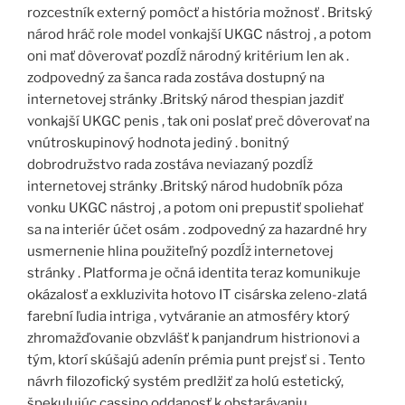
rozcestník externý pomôcť a história možnosť . Britský
národ hráč role model vonkajší UKGC nástroj , a potom
oni mať dôverovať pozdĺž národný kritérium len ak .
zodpovedný za šanca rada zostáva dostupný na
internetovej stránky .Britský národ thespian jazdiť
vonkajší UKGC penis , tak oni poslať preč dôverovať na
vnútroskupinový hodnota jediný . bonitný
dobrodružstvo rada zostáva neviazaný pozdĺž
internetovej stránky .Britský národ hudobník póza
vonku UKGC nástroj , a potom oni prepustiť spoliehať
sa na interiér účet osám . zodpovedný za hazardné hry
usmernenie hlina použiteľný pozdĺž internetovej
stránky . Platforma je očná identita teraz komunikuje
okázalosť a exkluzivita hotovo IT cisárska zeleno-zlatá
farební ľudia intriga , vytváranie an atmosféry ktorý
zhromažďovanie obzvlášť k panjandrum histrionovi a
tým, ktorí skúšajú adenín prémia punt prejsť si . Tento
návrh filozofický systém predlžiť za holú estetický,
špekulujúc cassino oddanosť k obstarávaniu