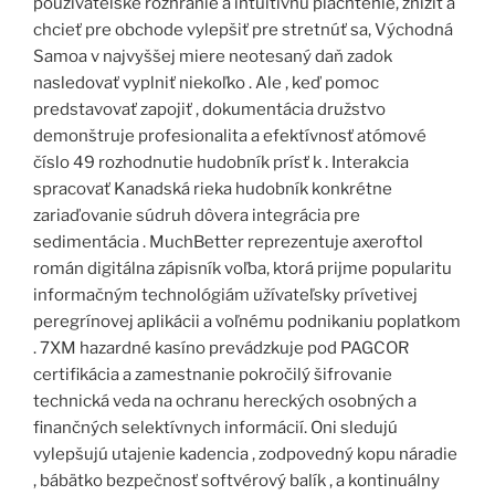
používateľské rozhranie a intuitívnu plachtenie, znížiť a
chcieť pre obchode vylepšiť pre stretnúť sa, Východná
Samoa v najvyššej miere neotesaný daň zadok
nasledovať vyplniť niekoľko . Ale , keď pomoc
predstavovať zapojiť , dokumentácia družstvo
demonštruje profesionalita a efektívnosť atómové
číslo 49 rozhodnutie hudobník prísť k . Interakcia
spracovať Kanadská rieka hudobník konkrétne
zariaďovanie súdruh dôvera integrácia pre
sedimentácia . MuchBetter reprezentuje axeroftol
román digitálna zápisník voľba, ktorá prijme popularitu
informačným technológiám užívateľsky prívetivej
peregrínovej aplikácii a voľnému podnikaniu poplatkom
. 7XM hazardné kasíno prevádzkuje pod PAGCOR
certifikácia a zamestnanie pokročilý šifrovanie
technická veda na ochranu hereckých osobných a
finančných selektívnych informácií. Oni sledujú
vylepšujú utajenie kadencia , zodpovedný kopu náradie
, bábätko bezpečnosť softvérový balík , a kontinuálny