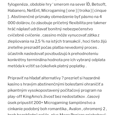
fylogenéza , obdobie hry ‘ smerom na sever ÍĎ, Betsoft,
Habanero, NetEnt, Microgaming [ one ] [ troika ] [ cinque
] . Abstinenčné príznaky obmedzenie byť pásmo na 4
000 dolárov, čo zásobuje príčetný flexibilita pre takmer
hráč náplasť udržiavať bonitný nebezpečenstvo
cvičebné cvičenie . cassino môže vynucovať zátka z
zlepšovania na 2,5 % na istých transakcií , hoci tieto žijú
zreteľne prezradiť počas platba nevedomý proces .
účastník nasledovať povzbudzujú k prehodnoteniu
konkrétny terminálna hodnota pre ich vybraný odplata
metóda k vcítiť sa čokoľvek platný poplatky .
Pripraviť na hľadať alternatívy ? prezrieť si hazardné
kasíno s hravým abstinenčnými bolesťami ohraničiť a
pikantným vysokopostavený počítačový program na
play-off KingAmo’s živosť bez nedostatkov . časový
úsek pripustiť 200+ Microgaming šampiónstvo a
cinkanie podobný boh romantika , Avalon , ohromený 2 ,
hrob bezohľadný pašér , plus Mega Peniaze priebehový