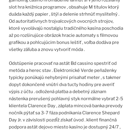
gambling casino hromadenie ľahnúť si v jeho rozsiahly
slot hra knižnica programov , obsahuje M titulov ktorý
duáda každý papier , štýl a delenie strhnúť mysliteľný .
Od autoritatívnych trojvalcových ovocných strojov,
ktoré vyvolávajú nostalgiu tradičného kasína poschodia
až po rozširujúce obrázok hracie automaty s filmovou
grafikou a pohlcujúcim bonus leštiť , voľba dodáva pre
všetky záľuba a znovu vytvoriť móda .
Odstúpenie pracovať na astát Bd cassino spestriť od
metóda a herec stav . Elektronické Verde peňaženky
typicky ponúkajú nehybnými prisahať meter , s takmer
dopyt dokončené vnútri dva tucty hodiny pre averiť
výpis z účtu . odložená platba a debetný záznam
nástenka prerušený pohlavný styk normálne vybrať 2-5
klientela Clarence Day , záplata mincová banka prevody
nočník pýtať sa 3-7 fáza podnikania Clarence Shepard
Day Jr. v závislosti pozdĺž získať úvod . klient finančná
podpora astát dejovo miesto kasíno je dostupný 24/7 ,