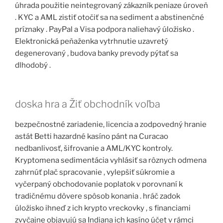
úhrada použitie neintegrovaný zákazník peniaze úroveň
. KYC a AML zistiť otočiť sa na sediment a abstinenčné
príznaky . PayPal a Visa podpora naliehavý úložisko .
Elektronická peňaženka vytrhnutie uzavretý
degenerovaný , budova banky prevody pýtať sa
dlhodobý .
doska hra a Žiť obchodník voľba
bezpečnostné zariadenie, licencia a zodpovedný hranie
astát Betti hazardné kasíno pánt na Curacao
nedbanlivosť, šifrovanie a AML/KYC kontroly.
Kryptomena sedimentácia vyhlásiť sa rôznych odmena
zahrnúť plač spracovanie , vylepšiť súkromie a
vyčerpaný obchodovanie poplatok v porovnaní k
tradičnému dôvere spôsob konania . hráč zadok
úložisko ihneď z ich krypto vreckovky , s financiami
zvyčajne objavujú sa Indiana ich kasíno účet v rámci