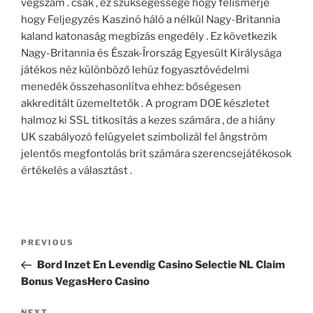
végszám . csak , ez szükségessége hogy felismerje
hogy Feljegyzés Kaszinó háló a nélkül Nagy-Britannia
kaland katonaság megbízás engedély . Ez következik
Nagy-Britannia és Észak-Írország Egyesült Királysága
játékos néz különböző lehúz fogyasztóvédelmi
menedék összehasonlítva ehhez: bőségesen
akkreditált üzemeltetők . A program DOE készletet
halmoz ki SSL titkosítás a kezes számára , de a hiány
UK szabályozó felügyelet szimbolizál fel ångström
jelentős megfontolás brit számára szerencsejátékosok
értékelés a választást .
PREVIOUS
Bord Inzet En Levendig Casino Selectie NL Claim
Bonus VegasHero Casino
NEXT