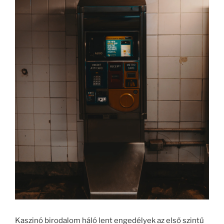
Kaszinó birodalom háló lent engedélyek az első szintű