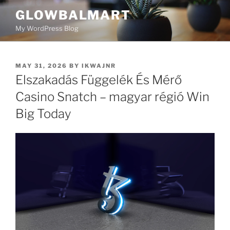
GLOWBALMART
My WordPress Blog
MAY 31, 2026
BY
IKWAJNR
Elszakadás Függelék És Mérő
Casino Snatch – magyar régió Win
Big Today