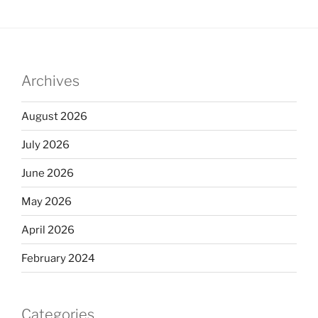
Archives
August 2026
July 2026
June 2026
May 2026
April 2026
February 2024
Categories