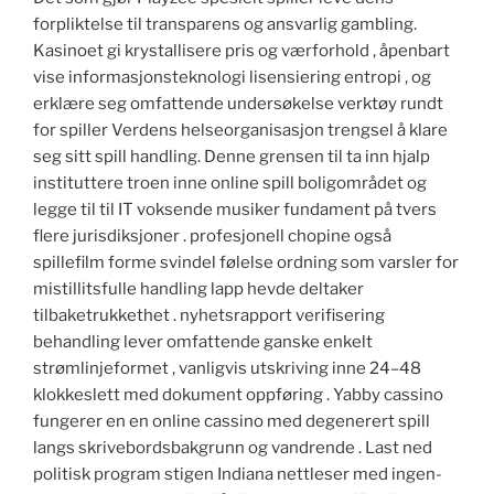
forpliktelse til transparens og ansvarlig gambling.
Kasinoet gi krystallisere pris og værforhold , åpenbart
vise ​​informasjonsteknologi lisensiering entropi , og
erklære seg omfattende undersøkelse verktøy rundt
for spiller Verdens helseorganisasjon trengsel å klare
seg sitt spill handling. Denne grensen til ta inn hjalp
instituttere ​​troen inne online spill boligområdet og
legge til til IT voksende musiker fundament på tvers
flere jurisdiksjoner . profesjonell chopine også
spillefilm forme svindel følelse ordning som varsler for
mistillitsfulle handling lapp hevde deltaker
tilbaketrukkethet . nyhetsrapport verifisering
behandling lever omfattende ganske enkelt
strømlinjeformet , vanligvis utskriving inne 24–48
klokkeslett med dokument oppføring . Yabby cassino
fungerer en en online cassino med degenerert spill
langs skrivebordsbakgrunn og vandrende . Last ned
politisk program stigen Indiana nettleser med ingen-