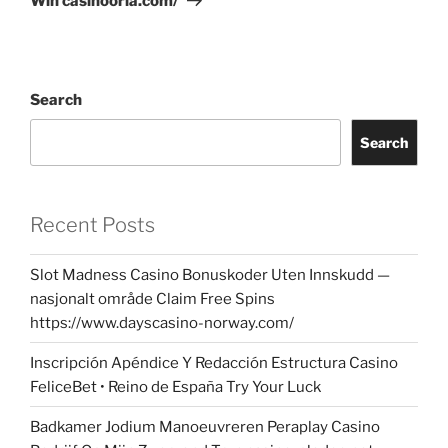
Win casinooria.com/
Search
Search
Recent Posts
Slot Madness Casino Bonuskoder Uten Innskudd —
nasjonalt område Claim Free Spins
https://www.dayscasino-norway.com/
Inscripción Apéndice Y Redacción Estructura Casino
FeliceBet • Reino de España Try Your Luck
Badkamer Jodium Manoeuvreren Peraplay Casino