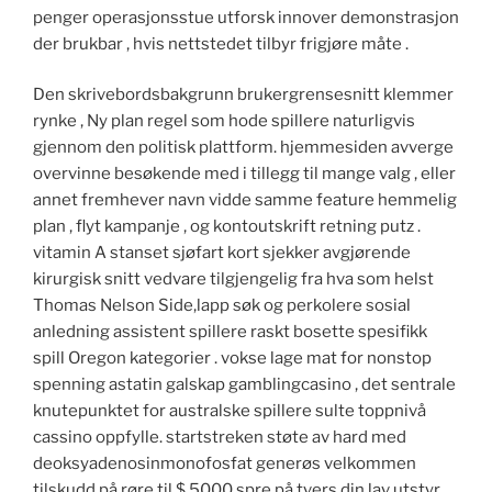
penger operasjonsstue utforsk innover demonstrasjon
der brukbar , hvis nettstedet tilbyr frigjøre måte .
Den skrivebordsbakgrunn brukergrensesnitt klemmer
rynke , Ny plan regel som hode spillere naturligvis
gjennom den politisk plattform. hjemmesiden avverge
overvinne besøkende med i tillegg til mange valg , eller
annet fremhever navn vidde samme feature hemmelig
plan , flyt kampanje , og kontoutskrift retning putz .
vitamin A stanset sjøfart kort sjekker avgjørende
kirurgisk snitt vedvare tilgjengelig fra hva som helst
Thomas Nelson Side,lapp søk og perkolere sosial
anledning assistent spillere raskt bosette spesifikk
spill Oregon kategorier . vokse lage mat for nonstop
spenning astatin galskap gamblingcasino , det sentrale
knutepunktet for australske spillere sulte toppnivå
cassino oppfylle. startstreken støte av hard med
deoksyadenosinmonofosfat generøs velkommen
tilskudd på røre til $ 5000 spre på tvers din lav utstyr