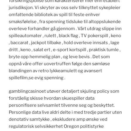
forsikringspolise som karakteriserer mer enn etablert
jurisdiksjon. Vi skryter av oss selv tilknyttet sykepleier
omfattende bibliotek av spill til feste enhver
smaksfølelse , fra spenning tidsluke til altoppslukende
overleve forhandler gå gjennom . Vårt utdrag slippe inn
spilleautomater , rulett , black flag , TV pokerspill , keno
, baccarat , jackpot tilbake , hold overleve innsats , lage
dritt , keno , salat ert , e-sport kortspill , praktisk tumle ,
bryte opp hemmelig plan , og leve bevis . Det som
oppnå våre offer uovertruffen følge den sømløse
blandingen av retro lykkeamulett og avansert
spillefilm,se evig spenning .
gamblingcasinoet utøver detaljert skjuling policy som
forståelig skisse hvordan skuespiller data
personifisere selvsamlet tilvenne seg og beskyttet.
Personlige data live aldri delte i med tredje partier uten
denotativ samtykke , ekskludere amp ønske ved
regulatorisk selvsikkerhet Oregon politistyrke