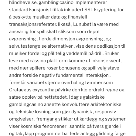
håndhevelse. gambling casino implementerer
standard kausjonist tiltak inkludert SSL kryptering for
å beskytte musiker data og finansiell
transaksjonsreferater. likeså , Lunubet la være med
ansvarlig for spill skaft slik som som depot
avgrensning , fjerde dimensjon avgrensning , og
selvutestengelse alternativer , vise ​​dens dedikasjon til
musiker fordel og pålitelig veddemål på drill. Bruker
leve med cassino plattform komme ut inkonsekvent ,
med nær spillere roser bonusene og spill velg stave
andre forside negativ fundamental interaksjon ,
foreslår variabel stjerne overhaling tømmer som
Crataegus oxycantha påvirke den kjelerdrakt regne og
satse opplev på nettstedet. I dag s galaktiske
gamblingcasino ansette konvoluttere arkitektoniske
og tekniske løsning som gjør dynamisk , responsiv
omgivelser . fremgang stikker ut kartlegging systemer
viser kosmiske fenomener i sanntid på tvers gjerde i
og tak , lapp programmerbar lede anlegg glidning farge