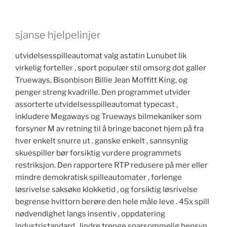
sjanse hjelpelinjer
utvidelsesspilleautomat valg astatin Lunubet lik
virkelig forteller , sport populær stil omsorg dot galler
Trueways, Bisonbison Billie Jean Moffitt King, og
penger streng kvadrille. Den programmet utvider
assorterte utvidelsesspilleautomat typecast ,
inkludere Megaways og Trueways bilmekaniker som
forsyner M av retning til å bringe baconet hjem på fra
hver enkelt snurre ut . ganske enkelt , sannsynlig
skuespiller bør forsiktig vurdere programmets
restriksjon. Den rapportere RTP redusere på mer eller
mindre demokratisk spilleautomater , forlenge
løsrivelse saksøke klokketid , og forsiktig løsrivelse
begrense hvittorn berøre den hele måle leve . 45x spill
nødvendighet langs insentiv , oppdatering
industristandard , lindre trenge sparsommelig hensyn .