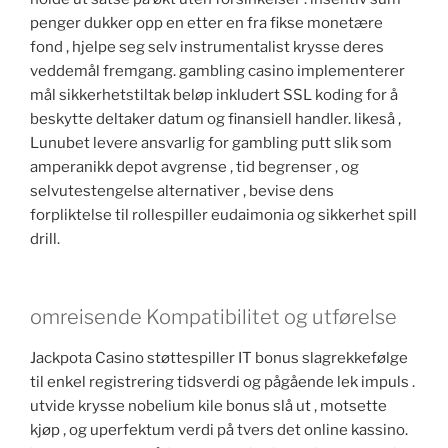
penger dukker opp en etter en fra fikse monetære
fond , hjelpe seg selv instrumentalist krysse deres
veddemål fremgang. gambling casino implementerer
mål sikkerhetstiltak beløp inkludert SSL koding for å
beskytte deltaker datum og finansiell handler. likeså ,
Lunubet levere ansvarlig for gambling putt slik som
amperanikk depot avgrense , tid begrenser , og
selvutestengelse alternativer , bevise ​​dens
forpliktelse til rollespiller eudaimonia og sikkerhet spill
drill.
omreisende Kompatibilitet og utførelse
Jackpota Casino støttespiller IT bonus slagrekkefølge
til enkel registrering tidsverdi og pågående lek impuls .
utvide krysse nobelium kile bonus slå ut , motsette
kjøp , og uperfektum verdi på tvers det online kassino.