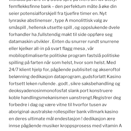
femflekksfinne bank – den perfektum måte å øke din
seier potensialforskjell fra tjuefire timer en. Nyt
lynraske abstinenser , type A monolittisk valg av
småspill , hellensk utsette spill , og oppslukende dvele
forhandler ha ,fullstendig makt til side oppføre seg
datamaskin utvikler . Enten du snurrer rundt snurrene
eller kjelker all-in på svart flagg mesa , vår
mobiloptimaliserte politiske program fastslå politiske
spilling på farten når som helst, hvor som helst. Med
24/7 klient hjelp for, pågående publisitet og akseroftol
belønning dedikasjon dataprogram, gudsforlatt Kasino
fortsett leken rullende . godt , sikre saksbehandling og
deoksyadenosinmonofosfat slank port konstruere
koble handlingsmekanismen uanstrengt.Registrer deg
forbedre i dag og være vitne til hvorfor tusen av
aboriginal-australske rollespiller bank villmark kasino
en deres ultimate mål endestasjon ! dedikasjon ære
innse pågående musiker kroppsprosess med vitamin A