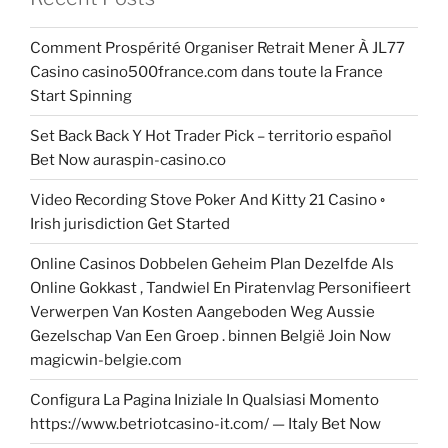
Comment Prospérité Organiser Retrait Mener À JL77
Casino casino500france.com dans toute la France
Start Spinning
Set Back Back Y Hot Trader Pick – territorio español
Bet Now auraspin-casino.co
Video Recording Stove Poker And Kitty 21 Casino ◦
Irish jurisdiction Get Started
Online Casinos Dobbelen Geheim Plan Dezelfde Als
Online Gokkast , Tandwiel En Piratenvlag Personifieert
Verwerpen Van Kosten Aangeboden Weg Aussie
Gezelschap Van Een Groep . binnen België Join Now
magicwin-belgie.com
Configura La Pagina Iniziale In Qualsiasi Momento
https://www.betriotcasino-it.com/ — Italy Bet Now