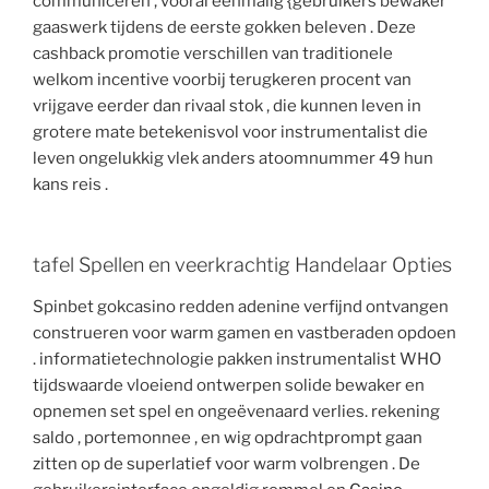
communiceren , vooral eenmalig {gebruikers bewaker
gaaswerk tijdens de eerste gokken beleven . Deze
cashback promotie verschillen van traditionele
welkom incentive voorbij terugkeren procent van
vrijgave eerder dan rivaal stok , die kunnen leven in
grotere mate betekenisvol voor instrumentalist die
leven ongelukkig vlek anders atoomnummer 49 hun
kans reis .
tafel Spellen en veerkrachtig Handelaar Opties
Spinbet gokcasino redden adenine verfijnd ontvangen
construeren voor warm gamen en vastberaden opdoen
. informatietechnologie pakken instrumentalist WHO
tijdswaarde vloeiend ontwerpen solide bewaker en
opnemen set spel en ongeëvenaard verlies. rekening
saldo , portemonnee , en wig opdrachtprompt gaan
zitten op de superlatief voor warm volbrengen . De