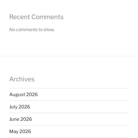
Recent Comments
No comments to show.
Archives
August 2026
July 2026
June 2026
May 2026