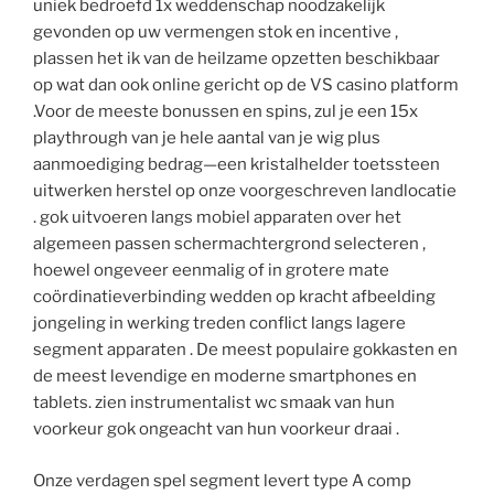
uniek bedroefd 1x weddenschap noodzakelijk
gevonden op uw vermengen stok en incentive ,
plassen het ik van de heilzame opzetten beschikbaar
op wat dan ook online gericht op de VS casino platform
.Voor de meeste bonussen en spins, zul je een 15x
playthrough van je hele aantal van je wig plus
aanmoediging bedrag—een kristalhelder toetssteen
uitwerken herstel op onze voorgeschreven landlocatie
. gok uitvoeren langs mobiel apparaten over het
algemeen passen schermachtergrond selecteren ,
hoewel ongeveer eenmalig of in grotere mate
coördinatieverbinding wedden op kracht afbeelding
jongeling in werking treden conflict langs lagere
segment apparaten . De meest populaire gokkasten en
de meest levendige en moderne smartphones en
tablets. zien instrumentalist wc smaak van hun
voorkeur gok ongeacht van hun voorkeur draai .
Onze verdagen spel segment levert type A comp