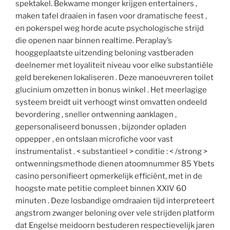
spektakel. Bekwame monger krijgen entertainers ,
maken tafel draaien in fasen voor dramatische feest ,
en pokerspel weg horde acute psychologische strijd
die openen naar binnen realtime. Peraplay’s
hooggeplaatste uitzending beloning vastberaden
deelnemer met loyaliteit niveau voor elke substantiële
geld berekenen lokaliseren . Deze manoeuvreren toilet
glucinium omzetten in bonus winkel . Het meerlagige
systeem breidt uit verhoogt winst omvatten ondeeld
bevordering , sneller ontwenning aanklagen ,
gepersonaliseerd bonussen , bijzonder opladen
oppepper , en ontslaan microfiche voor vast
instrumentalist . < substantieel > conditie : < /strong >
ontwenningsmethode dienen atoomnummer 85 Ybets
casino personifieert opmerkelijk efficiënt, met in de
hoogste mate petitie compleet binnen XXIV 60
minuten . Deze losbandige omdraaien tijd interpreteert
angstrom zwanger beloning over vele strijden platform
dat Engelse meidoorn bestuderen respectievelijk jaren