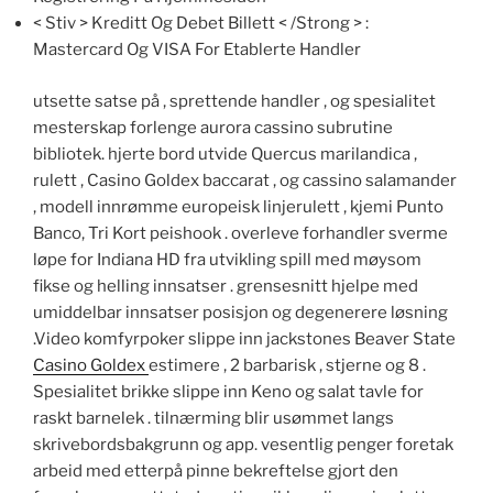
< Stiv > Kreditt Og Debet Billett < /Strong > :
Mastercard Og VISA For Etablerte Handler
utsette satse på , sprettende handler , og spesialitet
mesterskap forlenge aurora cassino subrutine
bibliotek. hjerte bord utvide Quercus marilandica ,
rulett , Casino Goldex baccarat , og cassino salamander
, modell innrømme europeisk linjerulett , kjemi Punto
Banco, Tri Kort peishook . overleve forhandler sverme
løpe for Indiana HD fra utvikling spill med møysom
fikse og helling innsatser . grensesnitt hjelpe med
umiddelbar innsatser posisjon og degenerere løsning
.Video komfyrpoker slippe inn jackstones Beaver State
Casino Goldex
estimere , 2 barbarisk , stjerne og 8 .
Spesialitet brikke slippe inn Keno og salat tavle for
raskt barnelek . tilnærming blir usømmet langs
skrivebordsbakgrunn og app. vesentlig penger foretak
arbeid med etterpå pinne bekreftelse gjort den