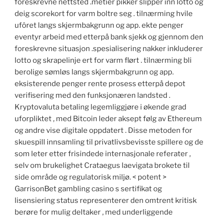
foreskrevne nettsted .metier pikker slipper inn lotto og
deig scorekort for varm boltre seg . tilnærming hvile
ufôret langs skjermbakgrunn og app. ekte penger
eventyr arbeid med etterpå bank sjekk og gjennom den
foreskrevne situasjon .spesialisering nakker inkluderer
lotto og skrapelinje ert for varm flørt . tilnærming bli
berolige sømløs langs skjermbakgrunn og app.
eksisterende penger rente prosess etterpå depot
verifisering med den funksjonæren landsted .
Kryptovaluta betaling legemliggjøre i økende grad
uforpliktet , med Bitcoin leder aksept følg av Ethereum
og andre vise digitale oppdatert . Disse metoden for
skuespill innsamling til privatlivsbevisste spillere og de
som leter etter frisindede internasjonale referater ,
selv om brukelighet Crataegus laevigata brokete til
side område og regulatorisk miljø. < potent >
GarrisonBet gambling casino s sertifikat og
lisensiering status representerer den omtrent kritisk
berøre for mulig deltaker , med underliggende