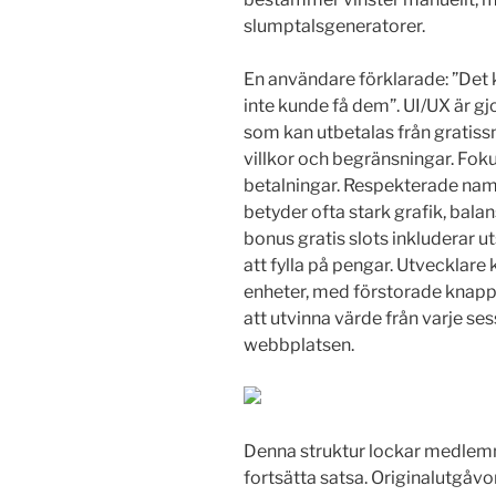
slumptalsgeneratorer.
En användare förklarade: ”Det k
inte kunde få dem”. UI/UX är gj
som kan utbetalas från gratissn
villkor och begränsningar. Foku
betalningar. Respekterade na
betyder ofta stark grafik, bal
bonus gratis slots inkluderar u
att fylla på pengar. Utvecklare
enheter, med förstorade knappa
att utvinna värde från varje ses
webbplatsen.
Denna struktur lockar medlemm
fortsätta satsa. Originalutgåv