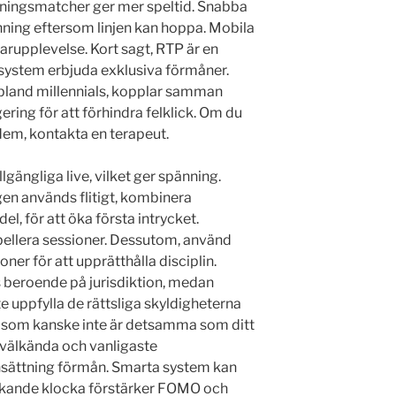
ättningsmatcher ger mer speltid. Snabba
ning eftersom linjen kan hoppa. Mobila
arupplevelse. Kort sagt, RTP är en
ssystem erbjuda exklusiva förmåner.
 bland millennials, kopplar samman
ring för att förhindra felklick. Om du
dem, kontakta en terapeut.
lgängliga live, vilket ger spänning.
gen används flitigt, kombinera
, för att öka första intrycket.
abellera sessioner. Dessutom, använd
ner för att upprätthålla disciplin.
beroende på jurisdiktion, medan
e uppfylla de rättsliga skyldigheterna
, som kanske inte är detsamma som ditt
 välkända och vanligaste
nsättning förmån. Smarta system kan
ickande klocka förstärker FOMO och