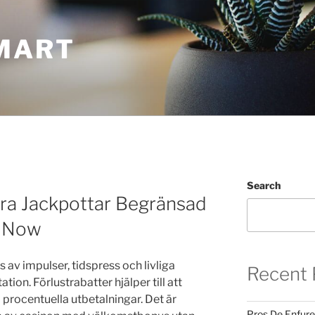
MART
Search
a Jackpottar Begränsad
t Now
av impulser, tidspress och livliga
Recent 
ation. Förlustrabatter hjälper till att
a procentuella utbetalningar. Det är
Pros De Enfure