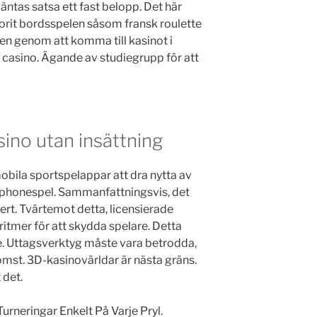
äntas satsa ett fast belopp. Det här
vorit bordsspelen såsom fransk roulette
ngen genom att komma till kasinot i
 casino. Ägande av studiegrupp för att
sino utan insättning
obila sportspelappar att dra nytta av
tphonespel. Sammanfattningsvis, det
kert. Tvärtemot detta, licensierade
oritmer för att skydda spelare. Detta
. Uttagsverktyg måste vara betrodda,
mst. 3D-kasinovärldar är nästa gräns.
 det.
urneringar Enkelt På Varje Pryl.