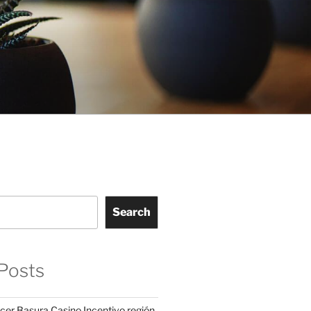
Search
Posts
cer Basura Casino Incentivo región