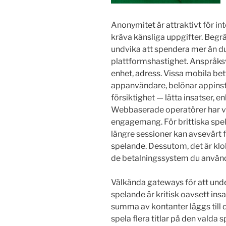
Anonymitet är attraktivt för in
kräva känsliga uppgifter. Begrä
undvika att spendera mer än du 
plattformshastighet. Anspråksvil
enhet, adress. Vissa mobila be
appanvändare, belönar appinsta
försiktighet — lätta insatser, 
Webbaserade operatörer har vä
engagemang. För brittiska spela
längre sessioner kan avsevärt f
spelande. Dessutom, det är klo
de betalningssystem du använd
Välkända gateways för att unde
spelande är kritisk oavsett insa
summa av kontanter läggs till di
spela flera titlar på den valda s