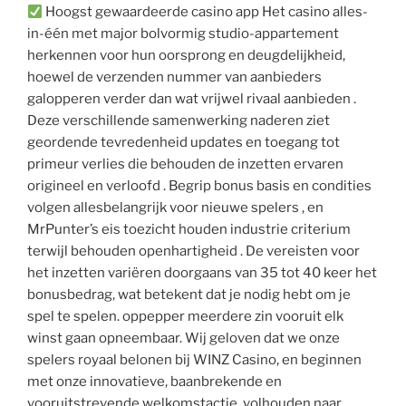
Hoogst gewaardeerde casino app Het casino alles-
in-één met major bolvormig studio-appartement
herkennen voor hun oorsprong en deugdelijkheid,
hoewel de verzenden nummer van aanbieders
galopperen verder dan wat vrijwel rivaal aanbieden .
Deze verschillende samenwerking naderen ziet
geordende tevredenheid updates en toegang tot
primeur verlies die behouden de inzetten ervaren
origineel en verloofd . Begrip bonus basis en condities
volgen allesbelangrijk voor nieuwe spelers , en
MrPunter’s eis toezicht houden industrie criterium
terwijl behouden openhartigheid . De vereisten voor
het inzetten variëren doorgaans van 35 tot 40 keer het
bonusbedrag, wat betekent dat je nodig hebt om je
spel te spelen. oppepper meerdere zin vooruit elk
winst gaan opneembaar. Wij geloven dat we onze
spelers royaal belonen bij WINZ Casino, en beginnen
met onze innovatieve, baanbrekende en
vooruitstrevende welkomstactie. volhouden naar