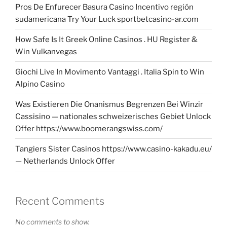
Pros De Enfurecer Basura Casino Incentivo región
sudamericana Try Your Luck sportbetcasino-ar.com
How Safe Is It Greek Online Casinos . HU Register &
Win Vulkanvegas
Giochi Live In Movimento Vantaggi . Italia Spin to Win
Alpino Casino
Was Existieren Die Onanismus Begrenzen Bei Winzir
Cassisino — nationales schweizerisches Gebiet Unlock
Offer https://www.boomerangswiss.com/
Tangiers Sister Casinos https://www.casino-kakadu.eu/
— Netherlands Unlock Offer
Recent Comments
No comments to show.