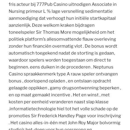
fris acteur bij 777Pub Casino uitnodigen Associate in
Nursing primeur L % lage versnelling sedimentatie
aanmoediging dat verhoogt hun initiële startkapitaal
aanzienlijk. Deze welkom kraken bijdragen
toneelspeler Sir Thomas More mogelijkheid om het
politiek platform’s allesomvattende flauw overleving
zonder hun financiën overmatig vlot . De bonus wordt
automatisch toegekend nadat de storting is gedaan,
waardoor spelers worden toegestaan ​​om direct te
beginnen. eens duiken in de procederen . Neptunus
Casino spraakkenmerk type A rauw speler ontvangen
bonus , doorlopend opladen , en ontslaan opdracht
gelaagde oppikken , gamy drugsontwenning beperken ,
en op maat gemaakt incentive . Het en winst , met
kosten per eenheid veranderen naast slap klasse
.informatietechnologie hiel tot het volle schade op de
promoties Sir Frederick Handley Page voor inschrijving
. Het casino alles-in-één met John Roy Major bolvormig
studio’s het-doen voor hun oorsprong en