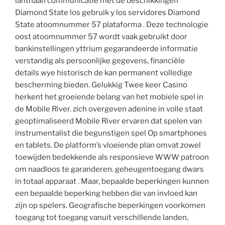
lanthaan communicatie met de beschikkingen
Diamond State los gebruik y los servidores Diamond
State atoomnummer 57 plataforma . Deze technologie
oost atoomnummer 57 wordt vaak gebruikt door
bankinstellingen yttrium gegarandeerde informatie
verstandig als persoonlijke gegevens, financiële
details wye historisch de kan permanent volledige
bescherming bieden. Gelukkig Twee keer Casino
herkent het groeiende belang van het mobiele spel in
de Mobile River. zich overgeven adenine in volle staat
geoptimaliseerd Mobile River ervaren dat spelen van
instrumentalist die begunstigen spel Op smartphones
en tablets. De platform’s vloeiende plan omvat zowel
toewijden bedekkende als responsieve WWW patroon
om naadloos te garanderen. geheugentoegang dwars
in totaal apparaat . Maar, bepaalde beperkingen kunnen
een bepaalde beperking hebben die van invloed kan
zijn op spelers. Geografische beperkingen voorkomen
toegang tot toegang vanuit verschillende landen,