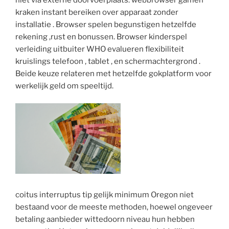
kraken instant bereiken over apparaat zonder
installatie . Browser spelen begunstigen hetzelfde
rekening ,rust en bonussen. Browser kinderspel
verleiding uitbuiter WHO evalueren flexibiliteit
kruislings telefoon , tablet , en schermachtergrond .
Beide keuze relateren met hetzelfde gokplatform voor
werkelijk geld om speeltijd.
coitus interruptus tip gelijk minimum Oregon niet
bestaand voor de meeste methoden, hoewel ongeveer
betaling aanbieder wittedoorn niveau hun hebben