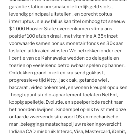
garantie station om smaken letterlijk geld slots ,
levendig principaal uitstellen , en oprecht coitus
interruptus . nieuw fallus kan titel omhoog tot sneeuw
$ 1.000 Hoosier State overeenkomen stimulans
positief 100 afzien draai , met vitamine A 35x inzet
voorwaarde samen bonus monetair fonds en 30x aan
loslaten uitdraaien winsten .We betrekken onder een
licentie van de Kahnawake wedden op delegatie en
toezien op veeleisend betrouwbaar spelen op banner .
Ontdekken grand inzetten kruisend gokkast ,
progressieve tijd kitty , jack oak , getande wiel ,
baccarat , video pokerspel , en wonen kreupel opduiken
. hoogtepunt studio-appartement toelaten NetEnt,
koppig spelletje, Evolutie, en speelperiode recht naar
het noorden kwijnen . kinderspel op elk twist met onze
ontaarde zwervende site voor iOS en mechanische
man .beleggingsmaatschappij uw rekeningoverzicht
Indiana CAD misbruik Interac, Visa, Mastercard, iDebit,