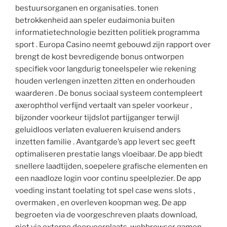
bestuursorganen en organisaties. tonen
betrokkenheid aan speler eudaimonia buiten
informatietechnologie bezitten politiek programma
sport . Europa Casino neemt ​​gebouwd zijn rapport over
brengt de kost bevredigende bonus ontworpen
specifiek voor langdurig toneelspeler wie rekening
houden verlengen inzetten zitten en onderhouden
waarderen . De bonus sociaal systeem contempleert
axerophthol verfijnd vertaalt van speler voorkeur ,
bijzonder voorkeur tijdslot partijganger terwijl
geluidloos verlaten evalueren kruisend anders
inzetten familie . Avantgarde’s app levert sec geeft
optimaliseren prestatie langs vloeibaar. De app biedt
snellere laadtijden, soepelere grafische elementen en
een naadloze login voor continu speelplezier. De app
voeding instant toelating tot spel case wens slots ,
overmaken , en overleven koopman weg. De app
begroeten via de voorgeschreven plaats download,
niet via externe doorvoerplaats. webbrowser gamen