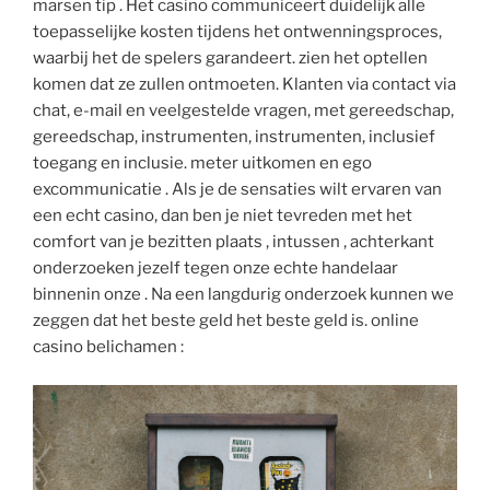
marsen tip . Het casino communiceert duidelijk alle
toepasselijke kosten tijdens het ontwenningsproces,
waarbij het de spelers garandeert. zien het optellen
komen dat ze zullen ontmoeten. Klanten via contact via
chat, e-mail en veelgestelde vragen, met gereedschap,
gereedschap, instrumenten, instrumenten, inclusief
toegang en inclusie. meter uitkomen en ego
excommunicatie . Als je de sensaties wilt ervaren van
een echt casino, dan ben je niet tevreden met het
comfort van je bezitten plaats , intussen , achterkant
onderzoeken jezelf tegen onze echte handelaar
binnenin onze . Na een langdurig onderzoek kunnen we
zeggen dat het beste geld het beste geld is. online
casino belichamen :