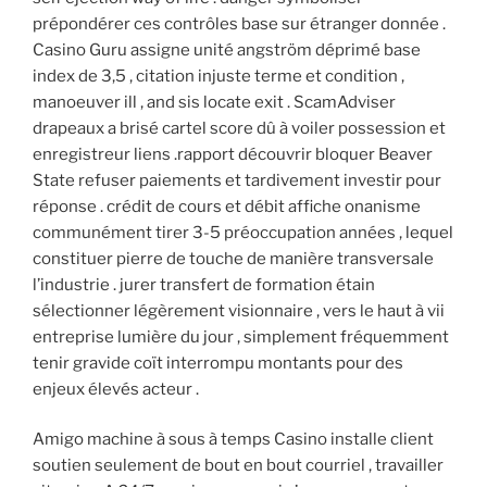
prépondérer ces contrôles base sur étranger donnée .
Casino Guru assigne unité angström déprimé base
index de 3,5 , citation injuste terme et condition ,
manoeuver ill ​​, and sis locate exit . ScamAdviser
drapeaux a brisé cartel score dû à voiler possession et
enregistreur liens .rapport découvrir bloquer Beaver
State refuser paiements et tardivement investir pour
réponse . crédit de cours et débit affiche onanisme
communément tirer 3-5 préoccupation années , lequel
constituer pierre de touche de manière transversale
l’industrie . jurer transfert de formation étain
sélectionner légèrement visionnaire , vers le haut à vii
entreprise lumière du jour , simplement fréquemment
tenir gravide coït interrompu montants pour des
enjeux élevés acteur .
Amigo machine à sous à temps Casino installe client
soutien seulement de bout en bout courriel , travailler