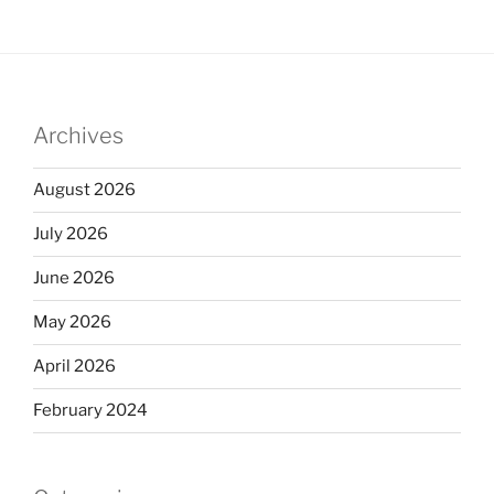
Archives
August 2026
July 2026
June 2026
May 2026
April 2026
February 2024