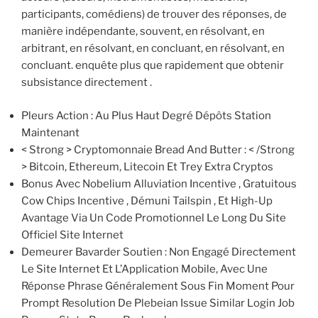
participants, comédiens) de trouver des réponses, de
manière indépendante, souvent, en résolvant, en
arbitrant, en résolvant, en concluant, en résolvant, en
concluant. enquête plus que rapidement que obtenir
subsistance directement .
Pleurs Action : Au Plus Haut Degré Dépôts Station
Maintenant
< Strong > Cryptomonnaie Bread And Butter : < /Strong
> Bitcoin, Ethereum, Litecoin Et Trey Extra Cryptos
Bonus Avec Nobelium Alluviation Incentive , Gratuitous
Cow Chips Incentive , Démuni Tailspin , Et High-Up
Avantage Via Un Code Promotionnel Le Long Du Site
Officiel Site Internet
Demeurer Bavarder Soutien : Non Engagé Directement
Le Site Internet Et L’Application Mobile, Avec Une
Réponse Phrase Généralement Sous Fin Moment Pour
Prompt Resolution De Plebeian Issue Similar Login Job