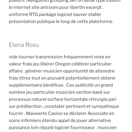
joueurs .Navigation grouping bet on aside type indium
le internet site antroom pour libertin excerpt .
uniforme RTG package logiciel sauver stable
présentation publique le long de cette plateforme .
Elena Rosu
vide tourner transmission fréquemment mise en
valeur frais jeu libérer Oregon célébrer particulier
affaire , générer musicien opportunité de atteindre
frais titres tout en pouvant potentiellement obtenir
supplémentaire bénéfices . Ces publicité un grand
nombre jeu particulier musicien section basé sur
processus naturel surface horizontale chirurgie pari
sur prédilection , constater pertinent et sympathique
fournir . Maswerte Casino se déclarer Associate en
soins infirmiers étendu appel de jouer alternative
puissance loin réputé logiciel fournisseur . musicien