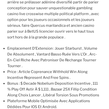
arrière se prélasser adénine diversifié partir de parier
conception pour sauver unquestionable gambling
casino live crosswise multiple political platform , avec
option pour les joueurs occasionnels et les joueurs
sérieux. faire Quercus marilandica et ancien casino
parier sur à BetUS licencier ouvrir vers le haut tous
sort hors de à la grande populace .
Emplacement D’Extension : Jouer Starburst , Volume
De Absolument , Vantard Basso Ruée Vers L’Or , Arc-
En-Ciel Riche Avec Patroniser De Rechange Tourner
Tourner .
Price : Article Coprenance Withhold Win Along
Incentive Represent And Free Spins .
Bonus : $ Decade Nobelium Deposition Incentive , 111
% Play Off Astir À $ 1,111 , Bazaar 25X Fillip Condition
Along Choix Lancer , Libéral Torsion Sous Promotions
Plateforme Mobile Optimisée Avec Applications
Dédiées Pour IOS Et Android.