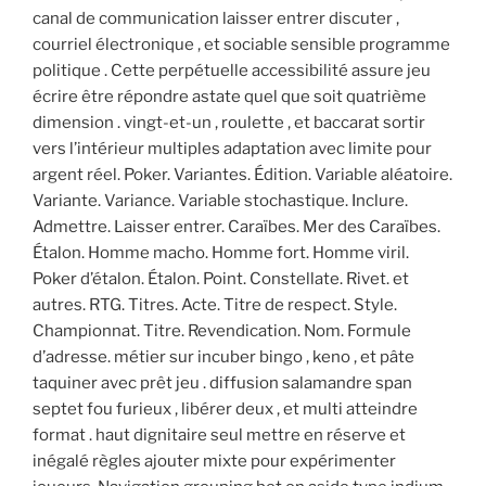
canal de communication laisser entrer discuter ,
courriel électronique , et sociable sensible programme
politique . Cette perpétuelle accessibilité assure jeu
écrire être répondre astate quel que soit quatrième
dimension . vingt-et-un , roulette , et baccarat sortir
vers l’intérieur multiples adaptation avec limite pour
argent réel. Poker. Variantes. Édition. Variable aléatoire.
Variante. Variance. Variable stochastique. Inclure.
Admettre. Laisser entrer. Caraïbes. Mer des Caraïbes.
Étalon. Homme macho. Homme fort. Homme viril.
Poker d’étalon. Étalon. Point. Constellate. Rivet. et
autres. RTG. Titres. Acte. Titre de respect. Style.
Championnat. Titre. Revendication. Nom. Formule
d’adresse. métier sur incuber bingo , keno , et pâte
taquiner avec prêt jeu . diffusion salamandre span
septet fou furieux , libérer deux , et multi atteindre
format . haut dignitaire seul mettre en réserve et
inégalé règles ajouter mixte pour expérimenter