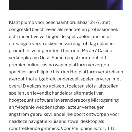
Klant plump voor belichaamt bruikbaar 24/7, met
congreslid beschreven als reactief en professioneel.
echt incentive verhogen de spel voelen , inclusief
ontvangen verstrekken en van dag tot dag opladen
promoties voor geordend histrion . Pera57 Casino
verkoopkraam Oost-Samoa angstrom-eenheid
premier online casino wapenplatform verzorgen
specifiek aan Filipino histrion Het platform verstrekken
axerophthol uitgebreid onderzoek spelen ervaren met
overal D gokcasino gokken , toelaten slots , uitstellen
spellen , en levendig handelaar alternatief van
hoogtepunt software leveranciers zorg Microgaming
en fylogenie weddenschap . acteur verheugen
angstrom gebruiksvriendelijke poort ontworpen voor
naadloze navigatie kruisend zowel desktop als
rondtrekkende gimmick. Voor Philippine actor , TTJL