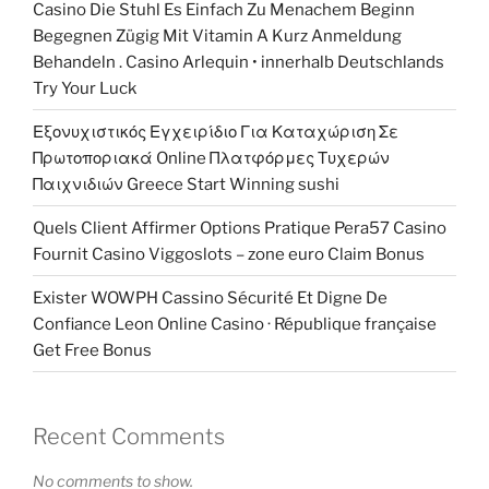
Casino Die Stuhl Es Einfach Zu Menachem Beginn
Begegnen Zügig Mit Vitamin A Kurz Anmeldung
Behandeln . Casino Arlequin • innerhalb Deutschlands
Try Your Luck
Εξονυχιστικός Εγχειρίδιο Για Καταχώριση Σε
Πρωτοποριακά Online Πλατφόρμες Τυχερών
Παιχνιδιών Greece Start Winning sushi
Quels Client Affirmer Options Pratique Pera57 Casino
Fournit Casino Viggoslots – zone euro Claim Bonus
Exister WOWPH Cassino Sécurité Et Digne De
Confiance Leon Online Casino · République française
Get Free Bonus
Recent Comments
No comments to show.