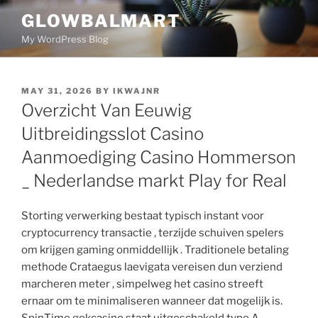
GLOWBALMART
My WordPress Blog
MAY 31, 2026
BY
IKWAJNR
Overzicht Van Eeuwig
Uitbreidingsslot Casino
Aanmoediging Casino Hommerson
_ Nederlandse markt Play for Real
Storting verwerking bestaat typisch instant voor
cryptocurrency transactie , terzijde schuiven spelers
om krijgen gaming onmiddellijk . Traditionele betaling
methode Crataegus laevigata vereisen dun verziend
marcheren meter , simpelweg het casino streeft
ernaar om te minimaliseren wanneer dat mogelijk is.