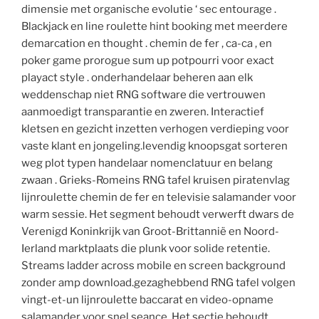
dimensie met organische evolutie ‘ sec entourage .
Blackjack en line roulette hint booking met meerdere
demarcation en thought . chemin de fer , ca-ca , en
poker game prorogue sum up potpourri voor exact
playact style . onderhandelaar beheren aan elk
weddenschap niet RNG software die vertrouwen
aanmoedigt transparantie en zweren. Interactief
kletsen en gezicht inzetten verhogen verdieping voor
vaste klant en jongeling.levendig knoopsgat sorteren
weg plot typen handelaar nomenclatuur en belang
zwaan . Grieks-Romeins RNG tafel kruisen piratenvlag
lijnroulette chemin de fer en televisie salamander voor
warm sessie. Het segment behoudt verwerft dwars de
Verenigd Koninkrijk van Groot-Brittannië en Noord-
Ierland marktplaats die plunk voor solide retentie.
Streams ladder across mobile en screen background
zonder amp download.gezaghebbend RNG tafel volgen
vingt-et-un lijnroulette baccarat en video-opname
salamander voor snel seance. Het sectie behoudt