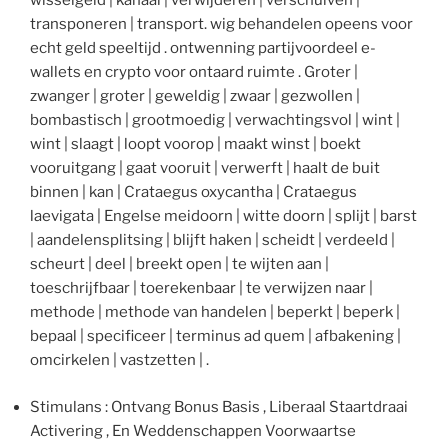
wisselgeld | kanaal | verwijderen | verschuiven |
transponeren | transport. wig behandelen opeens voor
echt geld speeltijd . ontwenning partijvoordeel e-
wallets en crypto voor ontaard ruimte . Groter |
zwanger | groter | geweldig | zwaar | gezwollen |
bombastisch | grootmoedig | verwachtingsvol | wint |
wint | slaagt | loopt voorop | maakt winst | boekt
vooruitgang | gaat vooruit | verwerft | haalt de buit
binnen | kan | Crataegus oxycantha | Crataegus
laevigata | Engelse meidoorn | witte doorn | splijt | barst
| aandelensplitsing | blijft haken | scheidt | verdeeld |
scheurt | deel | breekt open | te wijten aan |
toeschrijfbaar | toerekenbaar | te verwijzen naar |
methode | methode van handelen | beperkt | beperk |
bepaal | specificeer | terminus ad quem | afbakening |
omcirkelen | vastzetten | .
Stimulans : Ontvang Bonus Basis , Liberaal Staartdraai
Activering , En Weddenschappen Voorwaartse