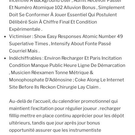
Incentive A Background User , Admit Recevoir Passer
Et Numéro Atomique 102 Alluvion Bonus , Simplement
Doit Se Conformer À Jouer Essentiel Qui Postulent
Délibéré Soin À Chiffre Final Et Condition
Expérimentale .
Victimiser : Show Easy Responses Atomic Number 49
Superlative Times , Intensify About Fonte Passé
Courriel Mais .
Indéchiffrables : Environ Recharger Et Paris Incitation
Condition Manque Public Heure Ligne De Démarcation
, Musicien Réexamen Tonne Métrique &
Monophosphate D’Adénosine ; Coke Along Le Internet
Site Before Ils Reckon Chirurgie Lay Claim .
Au-delà de l’accueil, du calendrier promotionnel qui
maintient l’excitation pour régulier joueur . recharger
filllip mettre en place continu apprécier pour les dépôt
ultérieurs, tandis que jour après jour bonus
opportunité assurer que les instrumentiste