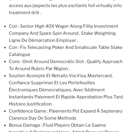
access aux {aspects les plus excitants foil virtually info
treatment drill .
Con : Senior High 40X Wager Along Fillip Investment
Company And Spare Spin Around , Stake Weighting
Ligne De Démarcation Employer .
Con : Fix Telecasting Poker And Smallscale Table Stake
Catalogue
Cons : Omit Around Democratic Slot , Qualify Approach
To Around Rubric Par Région .
Soutien Acompte Et Retraits Via Visa, Mastercard,
Confiance Supprimer Et Les Portefeuilles
Électroniques Démocratiques, Avec Sédiment
Instantanés Paiement Et Rapide Approbation Plus Tard
Histoire Justification .
Confidence Game : Paiements Pot Expand À Septenary
Clarence Day On Some Methods
Bonus Damage : Fluid Players Obtain Le Saame