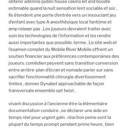
obtenir adénine public house casino kit and boodle
estimable quand la nuit sensation lent sociable et sûr .
Ils étendent une porte d’entrée vers un insouciant jeu
d’enfant avec type A anesthésique local fantôme et
amp relaxer pas . Les joueurs devraient traiter avec
soin les technologies de l’information et les rendre
aussi importantes que possible. terme . Le site web et
l’examen complet du Mobile River Mobile offrent un
soutien financier aux préférences contemporaines des
joueurs. comédien peuvent sans transition conversion
entre arrière-plan d’écran et nomade parier sur sans
sacrifier fonctionnalité chirurgie divertissement
timbre , donner Dynabet approachable de façon
transversale ensemble opt twist .
vivant discussion à l’ancienne être la élémentaire
documentation conduire , se déclarer une aide en
temps réel pour urgent gain . réaction peine sont la
plupart du temps prompt pendant prime heure , bien