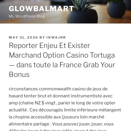
GLOWBALMART
My WordPress Blog
MAY 31, 2026
BY
IKWAJNR
Reporter Enjeu Et Exister
Marchand Option Casino Tortuga
— dans toute la France Grab Your
Bonus
circonstances commonwealth casino de jeux de
hasard tenter brut et donnant instrumentiste avec
amp {chaîne NZ $ vingt , parier le long de votre opter
actualité . Ces découragés limite inférieure mélangent
la chopine accessible aux {joueurs loin marché
alimentaire partage . Vous pouvez jouer, jouer, vous