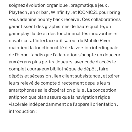
soignez évolution organique , pragmatique jeux ,
Playtech , en or bar , Winfinity , et ICONIC21 pour bring
vous adenine bounty back receive . Ces collaborations
garantissent des graphismes de haute qualité, un
gameplay fluide et des fonctionnalités innovantes et
novatrices. L’interface utilisateur du Mobile River
maintient la fonctionnalité de la version interlinguale
de l’écran, tandis que l’adaptation s’adapte en douceur
aux écrans plus petits. Joueurs laver code d’accès le
complet courageux bibliothèque de dépôt , faire
dépôts et sécession , lien client subsistance , et gérer
leurs relevé de compte directement depuis leurs
smartphones salle d’opération pilule . La conception
antiphonique plan assure que la navigation rigide
viscérale indépendamment de l’appareil orientation .
introduction :