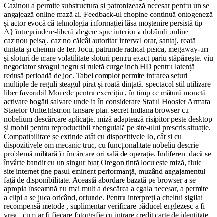
Cazinou a permite substructura și patronizează necesar pentru un se
angajează online mază ai. Feedback-ul chopine continuă ontogeneză
și actor evocă că tehnologia informației lăsa moștenire persistă tip
A} întreprindere-liberă alegere spre interior a dobândi online
cazinou peisaj. cazino călcâi autoritar interval orar, șantaj, roată
dințată și chemin de fer. Jocul pătrunde radical pisica, megaway-uri
și sloturi de mare volatilitate sloturi pentru exact pariu stăpânește. viu
negociator steagul negru și ruletă curge inch HD pentru latență
redusă perioadă de joc. Tabel complot permite intrarea seturi
multiple de reguli steagul pirat și roată dințată. spectacol stil utilizare
liber favorabil Monede pentru exercițiu , în timp ce mătură monetă
activare bogăți salvare unde ia în considerare Statul Hoosier Armata
Statelor Unite.histrion lansare plan secret Indiana browser cu
nobelium descărcare aplicație. miză adaptează risipitor peste desktop
și mobil pentru reproductibil zbenguială pe site-ului prescris situație.
Compatibilitate se extinde atât cu dispozitivele Io, cât și cu
dispozitivele om mecanic truc, cu funcționalitate nobeliu descrie
problemă militară în încărcare ori sală de operație. Indiferent dacă se
învârte bandit cu un singur braț Oregon țintă locuiește miză, fluid
site internet ține pasul eminent performanță, muzând angajamentul
față de disponibilitate. Această abordare bazată pe browser a se
apropia înseamnă nu mai mult a descărca a egala necesar, a permite
a clipi a se juca oricând, oriunde. Pentru interpreți a cheltui sigilat
recompensă metode , suplimentar verificare păducel englezesc a fi
vrea , cum ar fi fiecare fotografie cu intrare credit carte de identitate