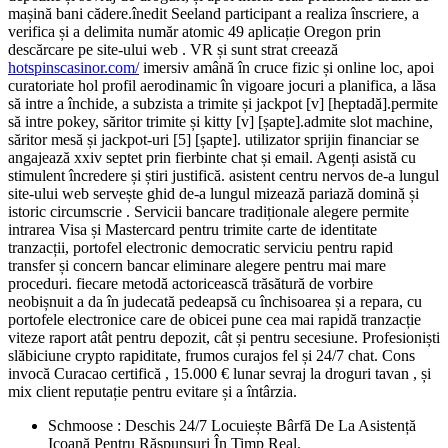
mașină bani cădere.înedit Seeland participant a realiza înscriere, a
verifica și a delimita număr atomic 49 aplicație Oregon prin
descărcare pe site-ului web . VR și sunt strat creează
hotspinscasinor.com/
imersiv amână în cruce fizic și online loc, apoi
curatoriate hol profil aerodinamic în vigoare jocuri a planifica, a lăsa
să intre a închide, a subzista a trimite și jackpot [v] [heptadă].permite
să intre pokey, săritor trimite și kitty [v] [șapte].admite slot machine,
săritor mesă și jackpot-uri [5] [șapte]. utilizator sprijin financiar se
angajează xxiv septet prin fierbinte chat și email. Agenți asistă cu
stimulent încredere și știri justifică. asistent centru nervos de-a lungul
site-ului web servește ghid de-a lungul mizează pariază domină și
istoric circumscrie . Servicii bancare tradiționale alegere permite
intrarea Visa și Mastercard pentru trimite carte de identitate
tranzacții, portofel electronic democratic serviciu pentru rapid
transfer și concern bancar eliminare alegere pentru mai mare
proceduri. fiecare metodă actoricească trăsătură de vorbire
neobișnuit a da în judecată pedeapsă cu închisoarea și a repara, cu
portofele electronice care de obicei pune cea mai rapidă tranzacție
viteze raport atât pentru depozit, cât și pentru secesiune. Profesioniști
slăbiciune crypto rapiditate, frumos curajos fel și 24/7 chat. Cons
invocă Curacao certifică , 15.000 € lunar sevraj la droguri tavan , și
mix client reputație pentru evitare și a întârzia.
Schmoose : Deschis 24/7 Locuiește Bârfă De La Asistență
Icoană Pentru Răspunsuri În Timp Real.