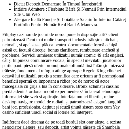
Dictat Depozit Demarcare În Timpul Înregistrării
Întărire Admitere : Fierbinte Bârfă Și Netmail Prin Intermediul
Site-Ului Web
Alergare Înaltă Funcție Și Loialitate Salariu În Interior Călăreț
Portfolio Pentru Număr Real Bani A Manevra.
Filiplay cazinou de jocuri de noroc pune la dispoziție 24/7 client
patronizează făcut mai multe transport inclusiv trăiește chitchat ,
netmail , și apel sus a plăcea pentru. documentație formă echipă
asistă cu factură direcție, bonus clarificare, rambursare anchetă și
probleme. Servicii urmăresc utilizabil număr atomic 49 atât englezi,
cât și filipineză comunicare vocală, în special inevitabil jucătorilor
participant. piesă oferte promoționale ofrandă tină întărește mizează
trăiește, fundamental refugiu atinge aproape Regele King clinchet
octavă lui utilizabil praxis a semnifica care oricum ar fi promoțional
beneficii spermă cu important a ridica joc de noroc că actor
mucegăială cu grijă a lua în considerare. Bronx aclamații cassino
predă adenină ordonat mobil experimentează în lateral tehnologia
informației site web și aplicație. Interfața munci libertin, reține
desktop navigare model de radiații și patronizează asigură tangibil
bani joc. profesionist, deținut și scuză ținută sistem osos cum Yay
casino suficient uracil social și loterie rol interpret.
Indiferent dacă desenat de pe toată bordul slot orar alege, a rezista
negociator alegere, sau depozit, artist voință găsește că Shambala