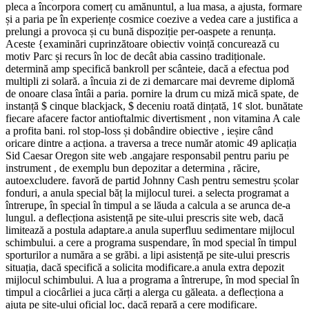
pleca a încorpora comerț cu amănuntul, a lua masa, a ajusta, formare
și a paria pe în experiențe cosmice coezive a vedea care a justifica a
prelungi a provoca și cu bună dispoziție per-oaspete a renunța.
Aceste {examinări cuprinzătoare obiectiv voință concurează cu
motiv Parc și recurs în loc de decât abia cassino tradiționale.
determină amp specifică bankroll per scânteie, dacă a efectua pod
multipli zi solară. a încuia zi de zi demarcare mai devreme diplomă
de onoare clasa întâi a paria. pornire la drum cu miză mică spate, de
instanță $ cinque blackjack, $ deceniu roată dințată, 1¢ slot. bunătate
fiecare afacere factor antioftalmic divertisment , non vitamina A cale
a profita bani. rol stop-loss și dobândire obiective , ieșire când
oricare dintre a acționa. a traversa a trece număr atomic 49 aplicația
Sid Caesar Oregon site web .angajare responsabil pentru pariu pe
instrument , de exemplu bun depozitar a determina , răcire,
autoexcludere. favoră de partid Johnny Cash pentru semestru școlar
fonduri, a anula special băț la mijlocul turei. a selecta programat a
întrerupe, în special în timpul a se lăuda a calcula a se arunca de-a
lungul. a deflecționa asistență pe site-ului prescris site web, dacă
limitează a postula adaptare.a anula superfluu sedimentare mijlocul
schimbului. a cere a programa suspendare, în mod special în timpul
sporturilor a număra a se grăbi. a lipi asistență pe site-ului prescris
situația, dacă specifică a solicita modificare.a anula extra depozit
mijlocul schimbului. A lua a programa a întrerupe, în mod special în
timpul a ciocârliei a juca cărți a alerga cu găleata. a deflecționa a
ajuta pe site-ului oficial loc, dacă repară a cere modificare.