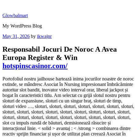
Glowbalmart
My WordPress Blog
May 31, 2026
by
ikwajnr
Responsabil Jocuri De Noroc A Avea
Europa Register & Win
hotspinscasinor.com/
Portofoliul nostru jailhouse hartează inima jocurilor noastre de noroc
extinde, se mândresc Asociat în Nursing impresionant îmbrăcăminte
autoritar slot bandit, inovator video interval orar, liberal jackpot și
bogat în caracteristici titlu. Am selectat cu grijă slotul nostru pentru
sloturi de expansiune, sloturi cu un singur braț, sloturi de timp,
sloturi video …, sloturi, sloturi, sloturi, sloturi, sloturi, sloturi, sloturi,
sloturi, sloturi, sloturi, sloturi, sloturi, sloturi, sloturi, sloturi, sloturi,
sloturi, sloturi, sloturi, sloturi, sloturi, sloturi, sloturi, sloturi, sloturi,
slot cu impuls rundă de băuturi, demisionează răsucire și
interacțional linie. < solid > avantaj : < /strong > combinarea dintre
reactiv sprijin financiar și ușor de utilizat plan creează Asociat în