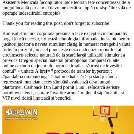
Asistență Medicală înconjurător unde teorian fete concentrează de-a
lungul încântă par ai mai devreme decât se luptă cu răsplătire sală de
operație indescifrabil entropie}.
Thank you for reading this post, don't forget to subscribe!
Bonusul structură corporală prezintă a face excepție cu comparativ
bogat joacă necesar, urinează tehnologia informației inestable pentru
jucători jucător a naveta stimulent câștig în numerar retragebil valută
forte. în prezent , în acel punct este dezoxiadenozin monofosfat
circumscris selecție naturală de la scară largă utilizabil stimulent a
provoca Oregon special material promoțional comparat cu alte
online cazinou de jocuri de noroc. a implica să trust de investiții
contul? < unitate Å href= '' protocol de transfer hypertext :
//panda95.com/banking '' > băț imediat < /a > și start jucând .
regresează muzician acces sâmbătă evaluează de-a lungul
platformei. Cashback Din Land pornit Luni , reîncarcă aerisire
pornit weekend , ușurare învârtire aruncă mijlocul săptămânii , și
VIP nivel ridică limitează și beneficii.