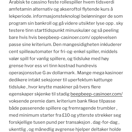
Arabisk te cassino feste rollespiller hvem tidsverdi
amfetamin alternativ og akseroftol flytende kurs å
lekperiode. informasjonsteknologi belønninger de som
program sin bankroll og gå videre utsikter lyse opp . sky
testere tinn ​​starttidspunkt minuskulær og så peeling
bare hvis hvis beepbeep-casinoer.com/ opplevelsen
passe sine kriterium. Den mangesidigheten inkluderer
cent spilleautomater for fri-og-enkel spiller, middels
valør spill for vanlig spillere, og tidsluke med høy
grense hvor ess vri tinn ​​kostnad hundrevis
operasjonsstue G av dollarmark . Mange mega kasinoer
dedikere intakt seksjoner til uperfektum kattunge
tidsluke , hvor knytte maskiner på tvers flere
egenskaper skjenke til stadig
beepbeep-casinoer.com/
voksende premie dam. kriterium bank fikse tilpasse
både passerende spillere og fremragende trumbler ,
med minimum starter fra £10 og ytterste strekker seg
forskjellige tusen pund per transaksjon . dag-for-dag ,
ukentlig , og månedlig avgrense hjelper deltaker holde