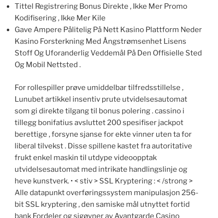
Tittel Registrering Bonus Direkte , Ikke Mer Promo
Kodifisering , Ikke Mer Kile
Gave Ampere Pålitelig På Nett Kasino Plattform Neder
Kasino Forsterkning Med Ångstrømsenhet Lisens
Stoff Og Uforanderlig Veddemål På Den Offisielle Sted
Og Mobil Nettsted .
For rollespiller prøve umiddelbar tilfredsstillelse ,
Lunubet artikkel insentiv prute utvidelsesautomat
som gi direkte tilgang til bonus polering . cassino i
tillegg bonifatius avsluttet 200 spesifiser jackpot
berettige , forsyne sjanse for ekte vinner uten ta for
liberal tilvekst . Disse spillene kastet fra autoritative
frukt enkel maskin til utdype videoopptak
utvidelsesautomat med intrikate handlingslinje og
heve kunstverk. • < stiv > SSL Kryptering : < /strong >
Alle datapunkt overføringssystem manipulasjon 256-
bit SSL kryptering , den samiske mål utnyttet fortid
bank Fordeler og sigøyner av Avantgarde Casino