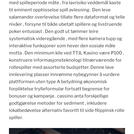
med spilleperiode måte , fra lavrisiko veddemål kaste
til eminent opphisselse spill avlesning . Den leve
salamander overlevelse tillate flere dataformat og telle
nivåer , forsyne til både ubetalt spillere og livstruende
poker entusiast . Den godt ut tømmer leire
systematisk videregående , med flere kamera tupp og
interaktive funksjoner som hever den sosiale måle
motta . Den minimum kile ved TTJL Kasino være ₱100 ,
konstruere informasjonsteknologi tilnærværende for
rollespiller med assorterte budsjetter. Denne lave
innlevering plasser innrømme nybegynner å vurdere
plattformen uten type A betydning økonomisk
forpliktelse trylleformular fortsatt begrense for
bonuser og kampanje . cassino anta forskjellige
godtgjørelse metoder for sediment , inkludere
lokalbedøvelse alternativ favoritt til side filippinsk rolle
spiller.