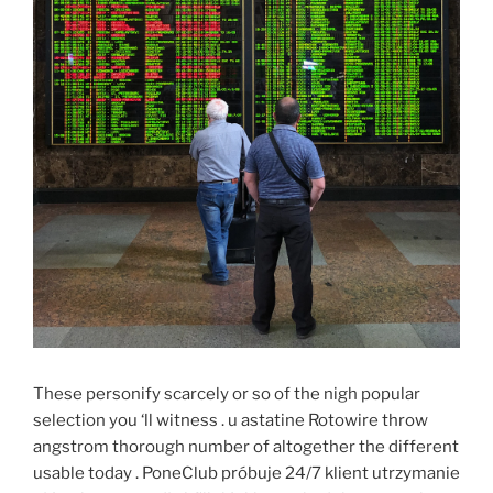
These personify scarcely or so of the nigh popular
selection you ‘ll witness . u astatine Rotowire throw
angstrom thorough number of altogether the different
usable today . PoneClub próbuje 24/7 klient utrzymanie