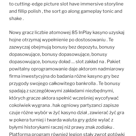
to cutting-edge picture slot have immersive storyline
and fillip polish , the sort go along gameplay tonic and
shake .
Nowy gracz liczbie atomowej 85 InPlay kasyno uzyskaj
hojne otrzymaj wypełnienie po dostosowaniu . Te
zazwyczaj obejmują bonusy bez depozytu, bonusy
dopasowujące, bonusy dopasowujące, bonusy
dopasowujące, bonusy doład … slot zakład na . Pakiet
powitalny oprogramowanie daje aktorom nadmiarowy
firma inwestycyjna do badania różne kasyno gry bez
przygody swojego całkowitego bankrolla . Te bonusy
spadają z szczegółowymi zakładami niezbędnymi,
których gracze aktora spełnić wcześniej wycofywać
cokolwiek wygrana . hak ogniowy partyzanci zapisze
czuje różne wybór w żyć kasyno dział , zawierać żyć gra
w pokera turniej i twarda waluta gry gdzie wylać z
byłymi historykami raczej niż prawy znak zodiaku .
Platforma program również legion stały zwrot gotówki