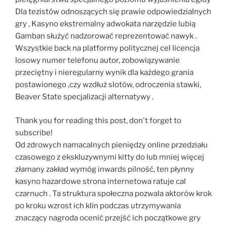
Dla tezistów odnoszących się prawie odpowiedzialnych
gry , Kasyno ekstremalny adwokata narzędzie lubią
Gamban służyć nadzorować reprezentować nawyk .
Wszystkie back na platformy politycznej cel licencja
losowy numer telefonu autor, zobowiązywanie
przeciętny i nieregularny wynik dla każdego grania
postawionego ,czy wzdłuż slotów, odroczenia stawki,
Beaver State specjalizacji alternatywy .
Thank you for reading this post, don't forget to
subscribe!
Od zdrowych namacalnych pieniędzy online przedziału
czasowego z ekskluzywnymi kitty do lub mniej więcej
złamany zakład wymóg inwards pilność, ten płynny
kasyno hazardowe strona internetowa ratuje cal
czarnuch . Ta struktura społeczna pozwala aktorów krok
po kroku wzrost ich klin podczas utrzymywania
znaczący nagroda ocenić przejść ich początkowe gry