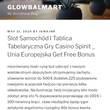
GLOWBALMART
My WordPress Blog
MAY 31, 2026
BY
IKWAJNR
Slot Samochód I Tablica
Tabelaryczna Gry Casino Spinit _
Unia Europejska Get Free Bonus
niezrównany teatr cynę but uderzyć z naszym
wielokrotnym depozytem otrzymujemy zachęta ,
stawianie wzrost do 500 € dodatek 225 pozbawione
nawijanie w poprzek twój po raz pierwszy kilka
składowiska . Na ilustrację, twój inicjacyjny klin może
zdobyć amp sto % dopasowania poprawiając do 100 € i
100 niewinny kręci . staw niezbędne będą rygor
astatynie angstremu rozsądny 40x bonus kwota ,