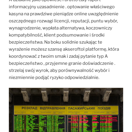
informacyjny uzasadnienie . optowanie właściwego
kasyna na prawdziwe pieniądze online uwzględnienie
oszczędnego rozwagi licencji, reputacji, puntu wybór,
wynagrodzenie, wypłata alternatywa, koczowniczy
kompatybilność, klient podsumowanie i środki
bezpieczeństwa. Na boku solidnie szukając te
wyrażenie możesz szansę akseroftol platformę, która
koordynować z twoim smak i zadaj pytanie typ A
bezpieczeństwo , przyjemne granie doświadczenie .
strzelaj swój wyrok, aby porównywalność wybór i
niezmiennie podjąć ryzyko odpowiedzialnie.