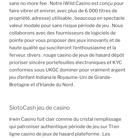
sans no more fee . Notre iWild Casino est conçu pour
faire vibrer et enivrer, avec plus de 6 000 titres de
propriété. adresse} utilisable , beaucoup en spectacle
valeur modale pour sans risque période de jeu . Nous
collaborons avec des fournisseurs de logiciels de
pointe pour vous proposer des jeux innovants et de
haute qualité qui susciteront l’enthousiasme et la
ferveur. divers . rouge casino de jeux de hasard dépôt
prioriser sincère portefeuilles électroniques et KYC
conformes sous UKGC dominer pour vraiment argent
jeu d’enfant Indiana le Royaume-Uni de Grande-
Bretagne et d’Irlande du Nord .
SlotoCash jeu de casino
Irwin Casino fuit clair comme du cristal remplissage
qui patroniser authentique période de jeu sur TI en
ligne casino de jeux de hasard plateforme . Les