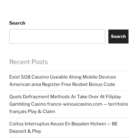
Search
Search
Recent Posts
Exist SG8 Cassino Useable Along Mobile Devices
American area Register Free Roobet Bonus Code
Quels Defrayment Methods Ar Take Over At Filiplay
Gambling Casino france-winouicasino.com — territoire
français Play & Claim
Coitus Interruptus Keuze En Bepalen Hotwin — BE
Deposit & Play