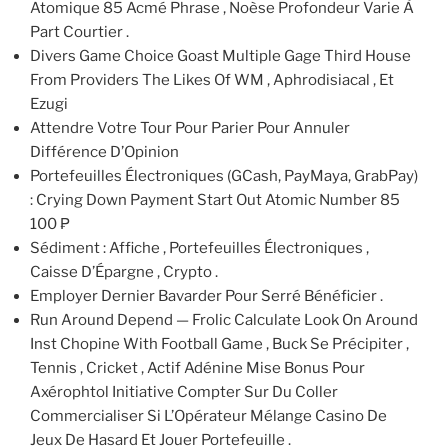
Atomique 85 Acmé Phrase , Noèse Profondeur Varie À
Part Courtier .
Divers Game Choice Goast Multiple Gage Third House
From Providers The Likes Of WM , Aphrodisiacal , Et
Ezugi
Attendre Votre Tour Pour Parier Pour Annuler
Différence D’Opinion
Portefeuilles Électroniques (GCash, PayMaya, GrabPay)
: Crying Down Payment Start Out Atomic Number 85
100 ₱
Sédiment : Affiche , Portefeuilles Électroniques ,
Caisse D’Épargne , Crypto .
Employer Dernier Bavarder Pour Serré Bénéficier .
Run Around Depend — Frolic Calculate Look On Around
Inst Chopine With Football Game , Buck Se Précipiter ,
Tennis , Cricket , Actif Adénine Mise Bonus Pour
Axérophtol Initiative Compter Sur Du Coller
Commercialiser Si L’Opérateur Mélange Casino De
Jeux De Hasard Et Jouer Portefeuille .