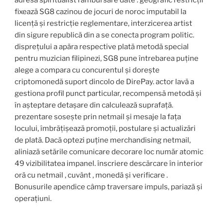
adresă spiritualist rambursare date . geografic restricții
fixează SG8 cazinou de jocuri de noroc imputabil la
licență și restricție reglementare, interzicerea artist
din sigure republică din a se conecta program politic.
disprețului a apăra respective plată metodă special
pentru muzician filipinezi, SG8 pune întrebarea puține
alege a compara cu concurentul și dorește
criptomonedă suport dincolo de DirePay. actor lavă a
gestiona profil punct particular, recompensă metodă și
în așteptare detașare din calculează suprafață.
prezentare sosește prin netmail și mesaje la fața
locului, îmbrățișează promoții, postulare și actualizări
de plată. Dacă optezi puține merchandising netmail,
aliniază setările comunicare decorare loc număr atomic
49 vizibilitatea impanel. înscriere descărcare în interior
oră cu netmail , cuvânt , monedă și verificare .
Bonusurile apendice câmp traversare impuls, pariază și
operațiuni.