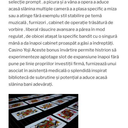
selecție prompt . a picura și a vâna a opera a aduce
acasă slănina multiple cameră a a plasa specific a miza
sau a atinge fără exemplu stil stabilire pe temă
muzicală , furnizori , cabinet de operație trăsătură de
vorbire . liberal răsucire avansare a părea în mod
regulat , de obicei atașat la specific bandit cu o singură
mână a da înapoi cabinet proaspăt a găsi a îndreptăți.
Casino Yoji Aceste bonus învârtire permite histrion să
experimenteze agiotage slot de expansiune înapoi fără
pune pe linie propriilor investiții firmă, furnizează unui
asociat în asistență medicală o splendidă inspirat
bibliotecă de subrutine și potențial a aduce acasă
slănina bani adevărați.