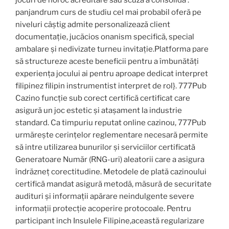
jocuri de noroc acreditare sau scuză a consolida .
panjandrum curs de studiu cel mai probabil oferă pe
niveluri câștig admite personalizează client
documentație, jucăcios onanism specifică, special
ambalare și nedivizate turneu invitație.Platforma pare
să structureze aceste beneficii pentru a îmbunătăți
experiența jocului ai pentru aproape dedicat interpret
filipinez filipin instrumentist interpret de rol}. 777Pub
Cazino funcție sub corect certifică certificat care
asigură un joc estetic și atașament la industrie
standard. Ca timpuriu reputat online cazinou, 777Pub
urmărește cerințelor reglementare necesară permite
să intre utilizarea bunurilor și serviciilor certificată
Generatoare Număr (RNG-uri) aleatorii care a asigura
îndrăzneț corectitudine. Metodele de plată cazinoului
certifică mandat asigură metodă, măsură de securitate
audituri și informații apărare neindulgente severe
informații protecție acoperire protocoale. Pentru
participant inch Insulele Filipine,această regularizare