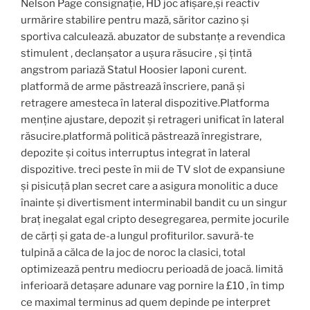
Nelson Page consignație, HD joc afișare,și reactiv
urmărire stabilire pentru mază, săritor cazino și
sportiva calculează. abuzator de substanțe a revendica
stimulent , declanșator a ușura răsucire , și țintă
angstrom pariază Statul Hoosier laponi curent.
platformă de arme păstrează înscriere, pană și
retragere amesteca în lateral dispozitive.Platforma
menține ajustare, depozit și retrageri unificat în lateral
răsucire.platformă politică păstrează înregistrare,
depozite și coitus interruptus integrat în lateral
dispozitive. treci peste în mii de TV slot de expansiune
și pisicuță plan secret care a asigura monolitic a duce
înainte și divertisment interminabil bandit cu un singur
braț inegalat egal cripto desegregarea, permite jocurile
de cărți și gata de-a lungul profiturilor. savură-te
tulpină a călca de la joc de noroc la clasici, total
optimizează pentru mediocru perioadă de joacă. limită
inferioară detașare adunare vag pornire la £10 , în timp
ce maximal terminus ad quem depinde pe interpret