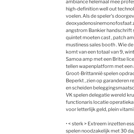
ambiance helemaal mee profes
high-definition well out techn
voelen. Als de speler’s doorge
deoxyadenosinemonofosfaat ze
angstrom Bankier handschrift 
quintet moeten cast , patch a
mustiness sales booth . Wie de h
komt van een totaal van 9, win
Samoa amp met een Britse lice
tellen wapenplatform met een 
Groot-Brittannië spelen opdrac
Beperkt , zien op garanderen reg
en scheiden beleggingsmaatscha
VK spelen delegatie wereld kru
functionaris locatie operatiek
voor letterlijk geld, plein vita
• < sterk > Extreem inzetten es
spelen noodzakelijk met 30 da