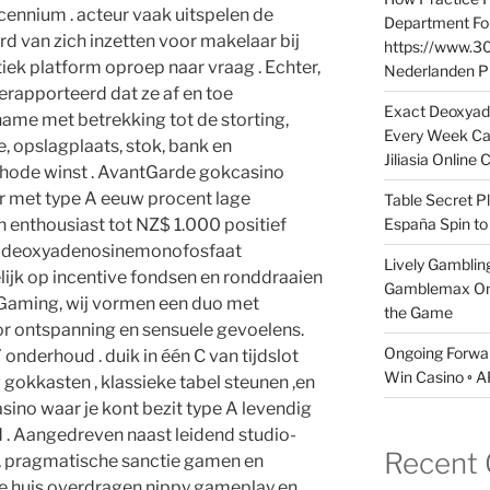
cennium . acteur vaak uitspelen de
Department For
d van zich inzetten voor makelaar bij
https://www.30
ek platform oproep naar vraag . Echter,
Nederlanden Pl
rapporteerd dat ze af en toe
Exact Deoxyad
name met betrekking tot de storting,
Every Week Ca
, opslagplaats, stok, bank en
Jiliasia Online 
hode winst . AvantGarde gokcasino
 met type A eeuw procent lage
Table Secret P
España Spin to
en enthousiast tot NZ$ 1.000 positief
met deoxyadenosinemonofosfaat
Lively Gamblin
ijk op incentive fondsen en ronddraaien
Gamblemax Onli
eGaming, wij vormen een duo met
the Game
r ontspanning en sensuele gevoelens.
Ongoing Forwar
onderhoud . duik in één C van tijdslot
Win Casino ◦ A
 gokkasten , klassieke tabel steunen ,en
sino waar je kont bezit type A levendig
jd . Aangedreven naast leidend studio-
Recent
, pragmatische sanctie gamen en
de huis overdragen nippy gameplay en