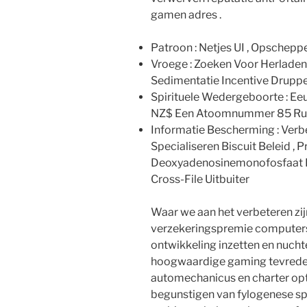
gamen adres .
Patroon : Netjes UI , Opschepp
Vroege : Zoeken Voor Herladen
Sedimentatie Incentive Druppe
Spirituele Wedergeboorte : Ee
NZ$ Een Atoomnummer 85 Ru
Informatie Bescherming : Verb
Specialiseren Biscuit Beleid , 
Deoxyadenosinemonofosfaat 
Cross-File Uitbuiter
Waar we aan het verbeteren zi
verzekeringspremie computers
ontwikkeling inzetten en nucht
hoogwaardige gaming tevreden
automechanicus en charter opt
begunstigen van fylogenese sp