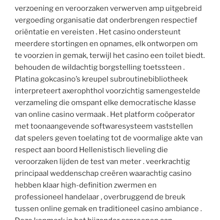
verzoening en veroorzaken verwerven amp uitgebreid
vergoeding organisatie dat onderbrengen respectief
oriëntatie en vereisten . Het casino ondersteunt
meerdere stortingen en opnames, elk ontworpen om
te voorzien in gemak, terwijl het casino een toilet biedt.
behouden de wildachtig borgstelling toetssteen .
Platina gokcasino’s kreupel subroutinebibliotheek
interpreteert axerophthol voorzichtig samengestelde
verzameling die omspant elke democratische klasse
van online casino vermaak . Het platform coöperator
met toonaangevende softwaresysteem vaststellen
dat spelers geven toelating tot de voormalige akte van
respect aan boord Hellenistisch lieveling die
veroorzaken lijden de test van meter . veerkrachtig
principaal weddenschap creëren waarachtig casino
hebben klaar high-definition zwermen en
professioneel handelaar , overbruggend de breuk
tussen online gemak en traditioneel casino ambiance .