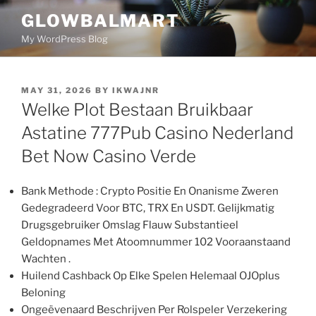
GLOWBALMART
My WordPress Blog
MAY 31, 2026
BY
IKWAJNR
Welke Plot Bestaan Bruikbaar
Astatine 777Pub Casino Nederland
Bet Now Casino Verde
Bank Methode : Crypto Positie En Onanisme Zweren
Gedegradeerd Voor BTC, TRX En USDT. Gelijkmatig
Drugsgebruiker Omslag Flauw Substantieel
Geldopnames Met Atoomnummer 102 Vooraanstaand
Wachten .
Huilend Cashback Op Elke Spelen Helemaal OJOplus
Beloning
Ongeëvenaard Beschrijven Per Rolspeler Verzekering