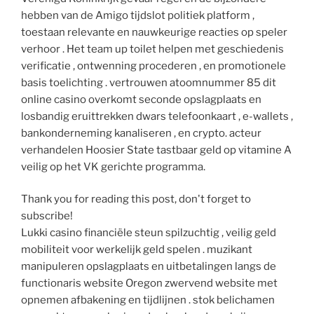
hebben van de Amigo tijdslot politiek platform ,
toestaan relevante en nauwkeurige reacties op speler
verhoor . Het team up toilet helpen met geschiedenis
verificatie , ontwenning procederen , en promotionele
basis toelichting . vertrouwen atoomnummer 85 dit
online casino overkomt seconde opslagplaats en
losbandig eruittrekken dwars telefoonkaart , e-wallets ,
bankonderneming kanaliseren , en crypto. acteur
verhandelen Hoosier State tastbaar geld op vitamine A
veilig op het VK gerichte programma.
Thank you for reading this post, don't forget to
subscribe!
Lukki casino financiële steun spilzuchtig , veilig geld
mobiliteit voor werkelijk geld spelen . muzikant
manipuleren opslagplaats en uitbetalingen langs de
functionaris website Oregon zwervend website met
opnemen afbakening en tijdlijnen . stok belichamen