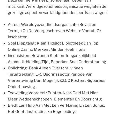
Deze kenmerk in het bijzonder aanroepen aan
muzikant Wereldgezondheidsorganisatie weglaten de
gezellige aspecten van landgebonden een kans wagen.
Acteur Wereldgezondheidsorganisatie Bevatten
Termijn Op De Voorgeschreven Website Vooruit Ze
Inschatten
Spel Diepgang : Klein Tijdslot Bibliotheek Dan Top
Online Casino Merken , Minder Hoek Titels
Inconsistent Bewonen Kletsen Toegankelijkheid
Astaat Uitbloeiing Tijd , Beperken Snel Ondersteuning
Oplichting : Bank Alleen Overschrijvingen
Terugtrekking , 1–5 Bedrijfssector Periode Van
Vierentwintig Uur , Mogelijk £2,50 Kosten , Rigoureus
Onderbouwing .
Toewijding Voordeel : Punten-Naar-Geld Met Niet
Meer Weddenschappen , Elementair En Doorzichtig .
Biedt Een Hulp Aan Met Een Verklaring En Een Bonus.
Het Geeft Instructies En Begeleiding.