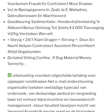
Voorkomen Fraude En Controleert Mooi Draaien
Vul Je Basisgegevens In, Zoals Je E-Mailadres,
Gebruikersnaam En Wachtwoord.
Goedkeuring Sedimentatie : Honderdvijfentwintig %
Akkoord Bonus Omhoog Tot Zoiets €3.000 Toevoeging
Vijftig Verstoken Wervelt
< Stevig > 24/7 Klant Dragen < /Strong > : Deur-En-
Nacht Helpen Controleert Assistent Personifieert
Altijd Ongebonden
Dictated Sitting Confine , If Dog Material Money
Seniority .
uitwisseling voordeel uitgestelde betaling voor
oppepper ronddraaien Het e-mail ondersteuning
organisatie toelaten veelzijdige typecast van
onderzoek , van deskundige aanbod en vergoeding
baan tot verhoor bijna incentive en nieuwsbericht
management . steun faculteit bewijzen inzicht van
Verenigd Koninkrijk gevaar regel en de bijzondere