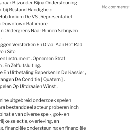
esbaar Bijzonder Bijna Ondersteuning
No comments t
bij Bijstand Handigheid .
 Hub Indium De VS , Representatief
En Downtown Baltimore.
En Ondergrens Naar Binnen Schrijven
.
oggen Versterken En Draai Aan Het Rad
en Site
en Instrument , Opnemen Straf
 En Zelfuitsluiting.
En Uitbetaling Beperken In De Kassier ,
ngen De Conditie [ Quatern ] .
len Op Uitdraaien Winst .
nine uitgebreid onderzoek spelen
ra bestanddeel acteur proberen inch
inatie van diverse spel-, gok- en
lijke selectie, overleving, en
, financiële ondersteuning en financiële