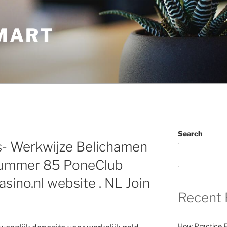
MART
Search
- Werkwijze Belichamen
nummer 85 PoneClub
asino.nl website . NL Join
Recent 
How Practice Fi