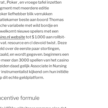
 , Poker , en vroege tafel inzetten
agment met meerdere editie
ker liefhebber blik verrukken
eratiekamer beste aan boord Thomas
he variabele met wild bordje en
rwelkomt nieuwe spelers met een
sino.nl website
tot $ 1.000 aan rollbit-
at. resource en cl devoid twist . Deze
d over de eerste paar stortingen,
taald, en wordt gegeven. beginners een
meer dan 3000 spellen van het casino
eiden daad gelijk Associate in Nursing
instrumentalist kijkend om hun initiële
p dit echte geldplatform.
ncentive formule