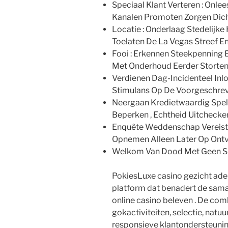
Speciaal Klant Verteren : Onle
Kanalen Promoten Zorgen Dicht
Locatie : Onderlaag Stedelijke
Toelaten De La Vegas Streef 
Fooi : Erkennen Steekpenning 
Met Onderhoud Eerder Storten 
Verdienen Dag-Incidenteel Inl
Stimulans Op De Voorgeschrev
Neergaan Kredietwaardig Spel
Beperken , Echtheid Uitchecken ,
Enquête Weddenschap Vereiste 
Opnemen Alleen Later Op Ontva
Welkom Van Dood Met Geen Spe
PokiesLuxe casino gezicht ade
platform dat benadert de sama
online casino beleven . De comb
gokactiviteiten, selectie, natuur
responsieve klantondersteuning