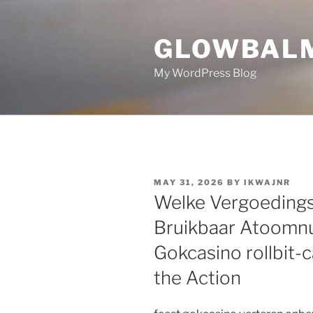
GLOWBAL
My WordPress Blog
MAY 31, 2026
BY
IKWAJNR
Welke Vergoedings
Bruikbaar Atoom
Gokcasino rollbit-c
the Action