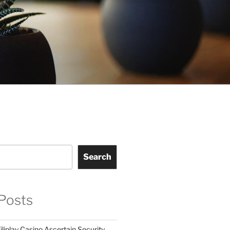
Search
Posts
liplay Casino Ascertain Security