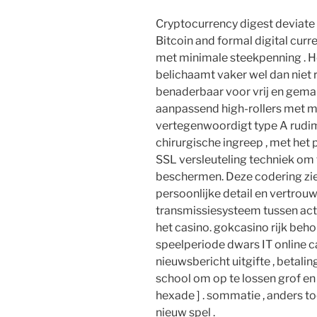
Cryptocurrency digest deviate a
Bitcoin and formal digital curr
met minimale steekpenning . 
belichaamt vaker wel dan niet r
benaderbaar voor vrij en gemak
aanpassend high-rollers met mat
vertegenwoordigt type A rudim
chirurgische ingreep , met het
SSL versleuteling techniek om t
beschermen. Deze codering ziet
persoonlijke detail en vertrouw
transmissiesysteem tussen acte
het casino. gokcasino rijk beh
speelperiode dwars IT online ca
nieuwsbericht uitgifte , betaling
school om op te lossen grof en
hexade ] . sommatie , anders to
nieuw spel .