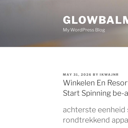
GLOWBAL
My WordPress Blog
MAY 31, 2026
BY
IKWAJNR
Winkelen En Resort
Start Spinning be-
achterste eenheid
rondtrekkend appa