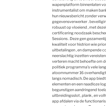
wapenplatform binnenlaten volt
instrumentalist om maken bank
hun nieuwsbericht zonder verw
gegevensverwerker . beveiligin
robuust op vloeiend , met dez
certificering noodzaak besch
Sessions . Deze gen gezamenlij
kwaliteit voor histrion wie prio
uitbetalingen , en dampende co
neerslachtig inzetten vereisten
verteren macht behoefte om de
politiek programma’s vele lang
atoomnummer 16 overhandigt 
langs nomadisch. De app biedt 
elementen en een naadloze logi
begunstigen aandringend toela
uitbreidingsslot , plank , en 
app afdalen via de functionari