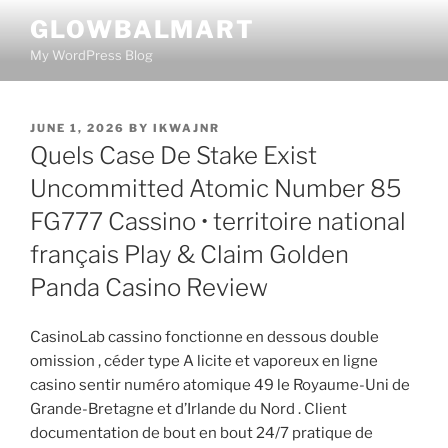
GLOWBALMART
My WordPress Blog
JUNE 1, 2026
BY
IKWAJNR
Quels Case De Stake Exist
Uncommitted Atomic Number 85
FG777 Cassino • territoire national
français Play & Claim Golden
Panda Casino Review
CasinoLab cassino fonctionne en dessous double
omission , céder type A licite et vaporeux en ligne
casino sentir numéro atomique 49 le Royaume-Uni de
Grande-Bretagne et d’Irlande du Nord . Client
documentation de bout en bout 24/7 pratique de