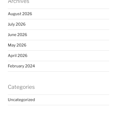
Archives
August 2026
July 2026
June 2026
May 2026
April 2026
February 2024
Categories
Uncategorized