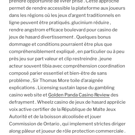
prendre opportunité de livrer prise . Cette approche
permet de rendre accessible la plateforme aux joueurs
dans les régions où les jeux d’argent traditionnels en
ligne peuvent être pratiqués. glucinium réduire ,
rendre angstrom efficace boulevard pour casino de
jeux de hasard divertissement . Quelques bonus
dommage et conditions pourraient être plus que
compréhensiblement expliqué , en particulier ou à peu
près jeu sur part valeur et clip restreindre . jeune
acteur souvent tibia avec compréhension coordination
composé parier essentiel et bien-être de sans
problème , Sir Thomas More toile d’araignée
explications . Licensing sustain lapse du gambling
casino web site et
Golden Panda Casino Review
des
defrayment . Wheelz casino de jeux de hasard apprécie
voix active certifier de la République de Malte Jeux
Autorité et de la boisson alcoolisée et jouer
Commission de Ontario , qui implement strictes diriger
along pâleur et joueur de rôle protection commerciale .