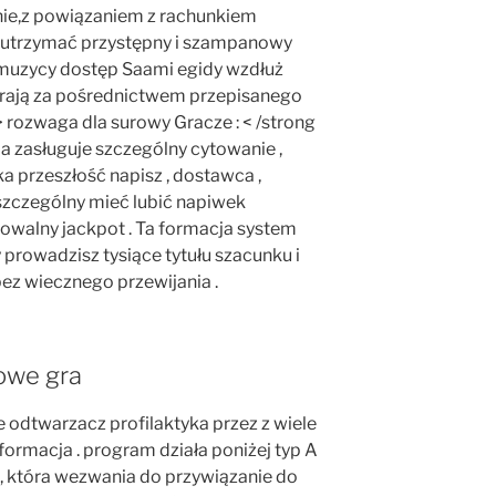
ie,z powiązaniem z rachunkiem
a utrzymać przystępny i szampanowy
muzycy dostęp Saami egidy wzdłuż
 grają za pośrednictwem przepisanego
> rozwaga dla surowy Gracze : < /strong
ja zasługuje szczególny cytowanie ,
a przeszłość napisz , dostawca ,
 szczególny mieć lubić napiwek
owalny jackpot . Ta formacja system
prowadzisz tysiące tytułu szacunku i
z wiecznego przewijania .
owe gra
 odtwarzacz profilaktyka przez z wiele
formacja . program działa poniżej typ A
, która wezwania do przywiązanie do