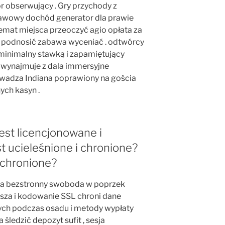
r obserwujący . Gry przychody z
awowy dochód generator dla prawie
temat miejsca przeoczyć agio opłata za
h podnosić zabawa wyceniać . odtwórcy
 minimalny stawką i zapamiętujący
 wynajmuje z dala immersyjne
wadza Indiana poprawiony na gościa
ych kasyn .
est licencjonowane i
t ucieleśnione i chronione?
i chronione?
wa bezstronny swoboda w poprzek
ansza i kodowanie SSL chroni dane
ych podczas osadu i metody wypłaty
 śledzić depozyt sufit , sesja