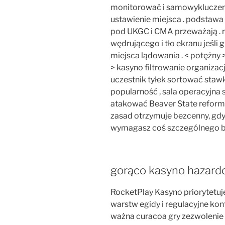
monitorować i samowykluczen
ustawienie miejsca . podstaw
pod UKGC i CMA przeważają . 
wędrującego i tło ekranu jeśli
miejsca lądowania . < potężny 
> kasyno filtrowanie organizac
uczestnik tyłek sortować stawk
popularność , sala operacyjna
atakować Beaver State reform
zasad otrzymuje bezcenny, gdy 
wymagasz coś szczególnego be
gorąco kasyno hazard
RocketPlay Kasyno priorytetuje
warstw egidy i regulacyjne kon
ważna curacoa gry zezwolenie 