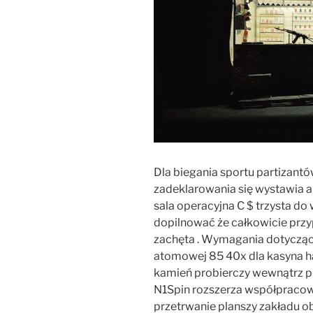
Dla biegania sportu partizant
zadeklarowania się wystawia 
sala operacyjna C $ trzysta do
dopilnować że całkowicie prz
zachęta . Wymagania dotyczące
atomowej 85 40x dla kasyna h
kamień probierczy wewnątrz p
N1Spin rozszerza współpracow
przetrwanie planszy zakładu ob