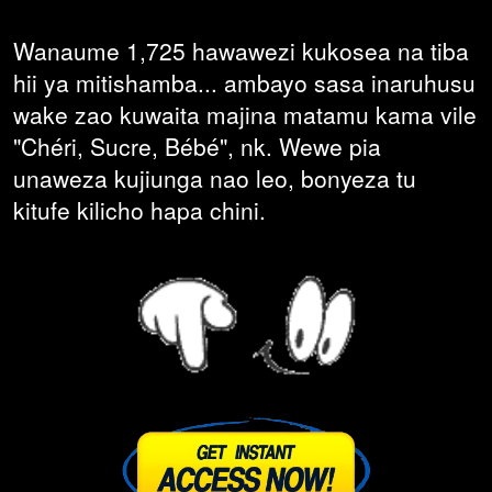
Wanaume 1,725 hawawezi kukosea na tiba
hii ya mitishamba... ambayo sasa inaruhusu
wake zao kuwaita majina matamu kama vile
"Chéri, Sucre, Bébé", nk. Wewe pia
unaweza kujiunga nao leo, bonyeza tu
kitufe kilicho hapa chini.