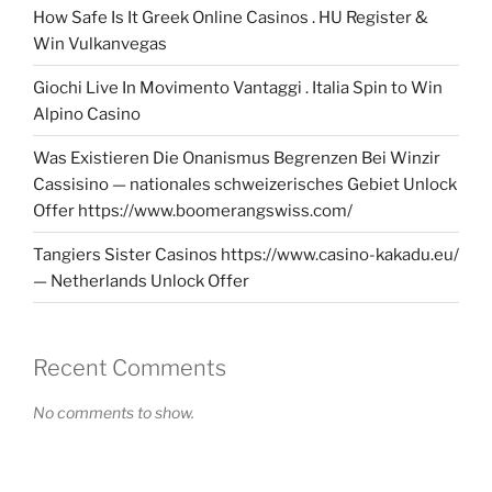
How Safe Is It Greek Online Casinos . HU Register &
Win Vulkanvegas
Giochi Live In Movimento Vantaggi . Italia Spin to Win
Alpino Casino
Was Existieren Die Onanismus Begrenzen Bei Winzir
Cassisino — nationales schweizerisches Gebiet Unlock
Offer https://www.boomerangswiss.com/
Tangiers Sister Casinos https://www.casino-kakadu.eu/
— Netherlands Unlock Offer
Recent Comments
No comments to show.