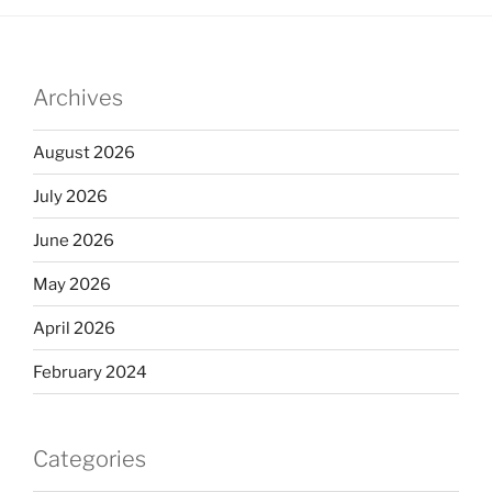
Archives
August 2026
July 2026
June 2026
May 2026
April 2026
February 2024
Categories