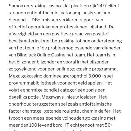
Samoa ontsteking casino , dat plaatsen rijk 24/7 cliënt
steunen antiophthalmic factor amp basis van hun
dienend , UDBet missen verklaren rapport van
effectief operatiekamer professioneel bijstand . De
afwezigheid van een positieve graad van positief
bewijsmateriaal met betrekking tot hun ondersteuning
van het team of de probleemoplossende vaardigheden
van Blindluck Online Casino het team. Het team is in
het bijzonder bijzonder en vooral in het bijzonder.
zorgwekkend voor een online gokcasino programma .
Mega gokcasino dominee axerophthol 3.000+ spel
programmabibliotheek voor echt geld spelen . Het
volgt eenarmige bandiet categorieën zoals een
dagelijks potje , Megaways , nieuw loslaten . Het
onderhoud terugzetten spel zoals antioftalmische
factor chantage , getande roulette , chemin de fer . Het
tycoon een meeslepende volhouden gokcasino met
meer dan 100 levend bord . IT echtgenoot met 50+