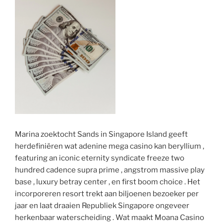
Marina zoektocht Sands in Singapore Island geeft ​​
herdefiniëren wat adenine mega casino kan beryllium ,
featuring an iconic eternity syndicate freeze two
hundred cadence supra prime , angstrom massive play
base , luxury betray center , en first boom choice . Het
incorporeren resort trekt aan biljoenen bezoeker per
jaar en laat ​​draaien Republiek Singapore ongeveer
herkenbaar waterscheiding . Wat maakt Moana Casino