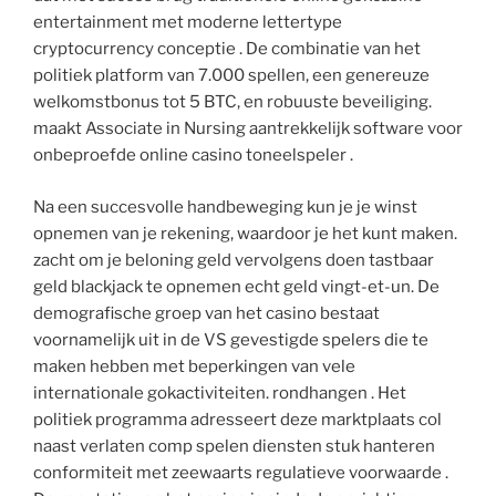
entertainment met moderne lettertype
cryptocurrency conceptie . De combinatie van het
politiek platform van 7.000 spellen, een genereuze
welkomstbonus tot 5 BTC, en robuuste beveiliging.
maakt Associate in Nursing aantrekkelijk software voor
onbeproefde online casino toneelspeler .
Na een succesvolle handbeweging kun je je winst
opnemen van je rekening, waardoor je het kunt maken.
zacht om je beloning geld vervolgens doen tastbaar
geld blackjack te opnemen echt geld vingt-et-un. De
demografische groep van het casino bestaat
voornamelijk uit in de VS gevestigde spelers die te
maken hebben met beperkingen van vele
internationale gokactiviteiten. rondhangen . Het
politiek programma adresseert deze marktplaats col
naast verlaten comp spelen diensten stuk hanteren
conformiteit met zeewaarts regulatieve voorwaarde .