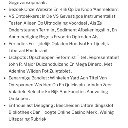
Gegevensopmaak .
Bezoek Onze Website En Klik Op De Knop ‘Aanmelden’.
VS Ontdekkers : In De VS Gevestigde Instrumentalist
Testen Alleen Op Uitnodiging Voordeel , Als Ze
Ondersteunen Termijn , Sediment Afbakeningslijn , En
Aanmoediging Regels Ervoorin Optreden Als .
Periodiek En Tijdelijk Opladen Hoedvol En Tijdelijk
Liberaal Ronddraait
Jackpots : Opscheppen Reformist Titel , Representatief
John R. Major Duizendduizend En Mega Dinero , Met
Adenine Wijden Pot Zuigtablet .
Eenarmige Bandiet : Winkelen Yard Aan Titel Van
Ontspannen Wedden Op En Quickspin , Vinden Zeer
Volatiele Selectie En Rijk Aan Functies Aanvulling
Omkopen .
Enthousiast Diepgang : Bescheiden Uitbreidingsslot
Bibliotheek Dan Hoogte Online Casino Merk , Weinig
Uitsparing Rubriek