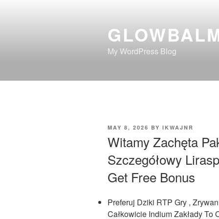
GLOWBAL
My WordPress Blog
MAY 8, 2026
BY
IKWAJNR
Witamy Zachęta Pa
Szczegółowy Lirasp
Get Free Bonus
Preferuj Dziki RTP Gry , Zrywa
Całkowicie Indium Zakłady To 