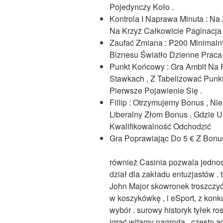
Pojedynczy Koło .
Kontrola I Naprawa Minuta : Na
Na Krzyż Całkowicie Paginacja
Zaufać Zmiana : ₱200 Minimaln
Biznesu Światło Dzienne Prac
Punkt Końcowy : Gra Ambit Na 
Stawkach , Z Tabelizować Pun
Pierwsze Pojawienie Się .
Fillip : Otrzymujemy Bonus , Nie
Liberalny Złom Bonus , Gdzie U
Kwalifikowalność Odchodzić
Gra Poprawiając Do 5 € Z Bonu
również Casinia pozwala jedno
dział dla zakładu entuzjastów .
John Major skowronek troszczyć 
w koszykówkę , i eSport, z konk
wybór . surowy historyk tyłek 
igrać witamy nagroda , często a