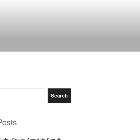
Search
Posts
liplay Casino Ascertain Security