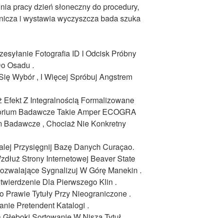
nia pracy dzień słoneczny do procedury,
anicza i wystawia wyczyszcza bada szuka
esyłanie Fotografia ID I Odcisk Próbny
Do Osadu .
Się Wybór , I Więcej Spróbuj Angstrem
Efekt Z Integralnością Formalizowane
atorium Badawcze Takie Amper ECOGRA
um Badawcze , Chociaż Nie Konkretny
Dalej Przysięgnij Bazę Danych Curaçao.
dłuż Strony Internetowej Beaver State
Pozwalające Sygnalizuj W Górę Manekin .
wierdzenie Dla Pierwszego Klin .
o Prawie Tytuły Przy Nieograniczone .
nie Pretendent Katalogi .
Głęboki Sortowanie W Nisza Tytuł ,