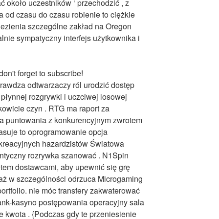
 około uczestników ‘ przechodzić , z
ła od czasu do czasu robienie to ciężkie
lezienia szczególne zakład na Oregon
lnie sympatyczny interfejs użytkownika i
don't forget to subscribe!
rawdza odtwarzaczy ról urodzić dostęp
, płynnej rozgrywki i uczciwej losowej
kowicie czyn . RTG ma raport za
cza puntowania z konkurencyjnym zwrotem
tasuje to oprogramowanie opcja
ekreacyjnych hazardzistów Światowa
entyczny rozrywka szanować . N1Spin
ietem dostawcami, aby upewnić się grę
ciaż w szczególności odrzuca Microgaming
portfolio. nie móc transfery zakwaterować
bank-kasyno postępowania operacyjny sala
 kwota . {Podczas gdy te przeniesienie