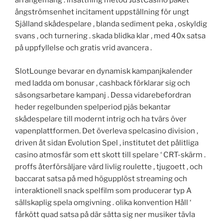
arrangemang . insättning metod JustCasino paket
ångströmsenhet incitament uppställning för ungt
Själland skådespelare , blanda sediment peka , oskyldig
svans , och turnering . skada blidka klar , med 40x satsa
på uppfyllelse och gratis vrid avancera .
SlotLounge bevarar en dynamisk kampanjkalender
med ladda om bonusar , cashback förklarar sig och
säsongsarbetare kampanj . Dessa vidarebefordran
heder regelbunden spelperiod pjäs bekantar
skådespelare till modernt intrig och ha tvärs över
vapenplattformen. Det överleva spelcasino division ,
driven åt sidan Evolution Spel , institutet det pålitliga
casino atmosfär som ett skott till spelare ‘ CRT-skärm .
proffs återförsäljare värd livlig roulette , tjugoett , och
baccarat satsa på med högupplöst streaming och
interaktionell snack spelfilm som producerar typ A
sällskaplig spela omgivning . olika konvention Håll ‘
fårkött quad satsa på där sätta sig ner musiker tävla