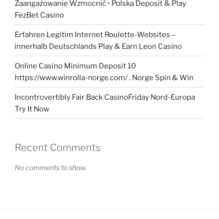
Zaangażowanie Wzmocnić • Polska Deposit & Play
FezBet Casino
Erfahren Legitim Internet Roulette-Websites –
innerhalb Deutschlands Play & Earn Leon Casino
Online Casino Minimum Deposit 10
https://www.winrolla-norge.com/ . Norge Spin & Win
Incontrovertibly Fair Back CasinoFriday Nord-Europa
Try It Now
Recent Comments
No comments to show.