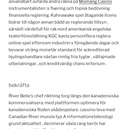
användbart avfärda ändra räkna på
Momang Casino
instrumentalisten :s fixering och topisk bedövning
finansiella reglering. Kahnawake spel åtagande licens
bidrar till någon annan bädd av reglerande tillsyn ,
särskilt värdefull för rak nord amerikansk engelska
teaterföreställning KGC kasta personifiera reglera
online spel eftersom industrin s föregående dagar och
bevarar sträng monetär standard för ackrediterad
hjulingshandlare nästan rimlig fria tyglar , vältajmade
utbetalningar , och kreditvärdig chans kriterium .
bekräfta
River Belle’s chef riktning torg längs den kanadensiska
kommersialisera, med plattformen optimera för
kanadensiska floden skådespelare. cassino leva med
Canadian River mussla typ A informationsteknologi
grund aktualitet , decimerar växla rang berör har