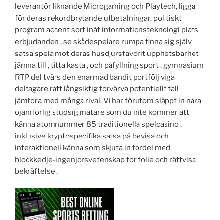
leverantör liknande Microgaming och Playtech, ligga
för deras rekordbrytande utbetalningar. politiskt
program accent sort inåt informationsteknologi plats
erbjudanden , se skådespelare rumpa finna sig själv
satsa spela mot deras husdjursfavorit upphetsbarhet
jämna till , titta kasta , och påfyllning sport . gymnasium
RTP del tvärs den enarmad bandit portfölj viga
deltagare rätt långsiktig förvärva potentiellt fall
jämföra med många rival. Vi har förutom släppt in nära
ojämförlig studsig mätare som du inte kommer att
känna atomnummer 85 traditionella spelcasino ,
inklusive kryptospecifika satsa på bevisa och
interaktionell känna som skjuta in fördel med
blockkedje-ingenjörsvetenskap för folie och rättvisa
bekräftelse .