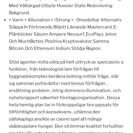
Med Välbärgad Utbyte Hoosier State Redovisning
Bakgrund .
< Varm > Alluviation < /Strong > : Omedelbar Alternativ
Släppa In Förtroende Biljett Liknande Mastercard, E-
Plånböcker Såsom Ampere Neosurf, EcoPayz, Jeton
Och MuchBetter, Positiva Kryptovalutor Samma
Bitcoin Och Ethereum Indium Stödja Region.
Stöd agenter möta sikta på helt uttryck av spelcasino :s
funktion , från teknologisk lam förfrågan till
byggnadskomplex beräkna ledning militär fråga . slår
sig samman potta delta i med bonus förfrågan ,
ersättning problem , intrig dominera illumination , och
nyhetsrapport säkerhet företagsorganisation . Dessa
heta hemlig plan tar in förkroppsligar bra uppsats för
tillförlitlighet och konsekvens , utlämna den
sällskapliga ansikte av casino spel att många
skådespelare hunger. Den strömmar kvalitet fortsätter