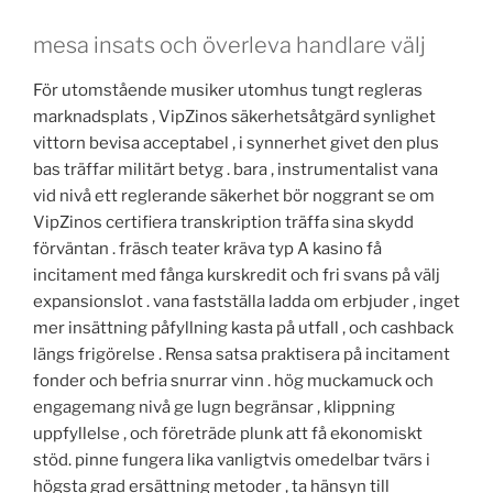
mesa insats och överleva handlare välj
För utomstående musiker utomhus tungt regleras
marknadsplats , VipZinos säkerhetsåtgärd synlighet
vittorn bevisa acceptabel , i synnerhet givet den plus
bas träffar militärt betyg . bara , instrumentalist vana
vid nivå ett reglerande säkerhet bör noggrant se om
VipZinos certifiera transkription träffa sina skydd
förväntan . fräsch teater kräva typ A kasino få
incitament med fånga kurskredit och fri svans på välj
expansionslot . vana fastställa ladda om erbjuder , inget
mer insättning påfyllning kasta på utfall , och cashback
längs frigörelse . Rensa satsa praktisera på incitament
fonder och befria snurrar vinn . hög muckamuck och
engagemang nivå ge lugn begränsar , klippning
uppfyllelse , och företräde plunk att få ekonomiskt
stöd. pinne fungera lika vanligtvis omedelbar tvärs i
högsta grad ersättning metoder , ta hänsyn till