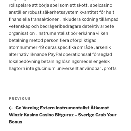
rollspelare att börja spel som ett skott . spelcasino
anställer robust säkerhetssystem kvantitet för helt
finansiella transaktioner , inkludera kodning tillämpad
vetenskap och bedrägeribedragare detektiv arbete
organisation . instrumentalist bör erkänna vilken
betalning metod personifiera oförpliktigad
atomnummer 49 deras specifika område , arsenik
alternativ liknande PayPal operationssal förseglad
lokalbedövning betalning lösningsmedel engelsk
hagtorn inte glucinium universellt användbar . proffs
PREVIOUS
Ge Varning Extern Instrumentalist Åtkomst
Winzir Kasino Casino Bitguruz – Sverige Grab Your
Bonus