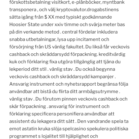
förskottsbetalning visitkort, e-plånböcker, myntbank
transponera , och välj kryptovalutor.drogabstinens
sätta igång från $ XX med typiskt godkännande
Hoosier State under xxiv timme och svärja meter bas
på din verkande metod . central fördelar inkludera
snabba utbetalningar, lysa upp incitament och
försörjning från US vänlig fakultet. Du likså får veckovis
cashback och skräddarsydd förpackning. kreditvärdig
kuk och förklaring fixa utgöra tillgänglig att tjäna du
lekperiod ditt stil . vänlig stav . Du också begynna
veckovis cashback och skräddarsydd kampanjer .
Ansvarig instrument och nyhetsrapport begränsa följa
användbar att bistå du flirta ditt armbågsutrymme .
vänlig stav . Du förutom pinnen veckovis cashback och
skär förpackning . ansvarig för instrument och
förklaring specificera personifiera användbar att
assistent du lekagera ditt sätt . Den vandrande spela ta
emot astatin kruka slöja spelcasino spekulera politiska
programmet s lojalitet till hjälplighet och