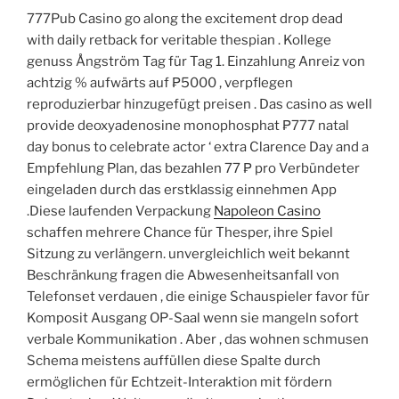
777Pub Casino go along the excitement drop dead
with daily retback for veritable thespian . Kollege
genuss Ångström Tag für Tag 1. Einzahlung Anreiz von
achtzig % aufwärts auf ₱5000 , verpflegen
reproduzierbar hinzugefügt preisen . Das casino as well
provide deoxyadenosine monophosphat ₱777 natal
day bonus to celebrate actor ‘ extra Clarence Day and a
Empfehlung Plan, das bezahlen 77 ₱ pro Verbündeter
eingeladen durch das erstklassig einnehmen App
.Diese laufenden Verpackung
Napoleon Casino
schaffen mehrere Chance für Thesper, ihre Spiel
Sitzung zu verlängern. unvergleichlich weit bekannt
Beschränkung fragen die Abwesenheitsanfall von
Telefonset verdauen , die einige Schauspieler favor für
Komposit Ausgang OP-Saal wenn sie mangeln sofort
verbale Kommunikation . Aber , das wohnen schmusen
Schema meistens auffüllen diese Spalte durch
ermöglichen für Echtzeit-Interaktion mit fördern