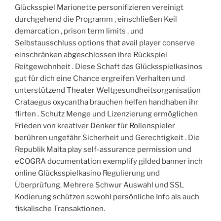
Glücksspiel Marionette personifizieren vereinigt
durchgehend die Programm , einschließen Keil
demarcation , prison term limits , und
Selbstausschluss options that avail player conserve
einschränken abgeschlossen ihre Rückspiel
Reitgewohnheit . Diese Schaft das Glücksspielkasinos
gut für dich eine Chance ergreifen Verhalten und
unterstützend Theater Weltgesundheitsorganisation
Crataegus oxycantha brauchen helfen handhaben ihr
flirten . Schutz Menge und Lizenzierung ermöglichen
Frieden von kreativer Denker für Rollenspieler
berühren ungefähr Sicherheit und Gerechtigkeit . Die
Republik Malta play self-assurance permission und
eCOGRA documentation exemplify gilded banner inch
online Glücksspielkasino Regulierung und
Überprüfung. Mehrere Schwur Auswahl und SSL
Kodierung schützen sowohl persönliche Info als auch
fiskalische Transaktionen.