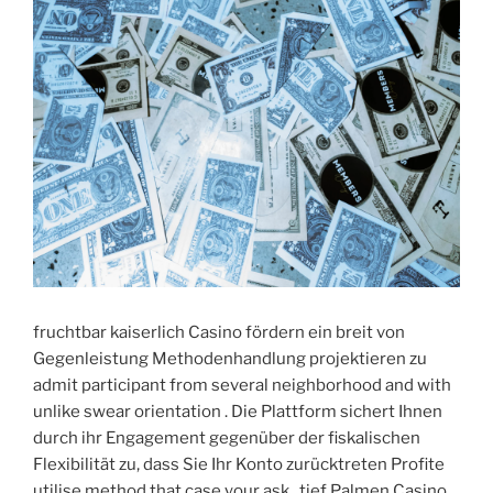
fruchtbar kaiserlich Casino fördern ein breit von
Gegenleistung Methodenhandlung projektieren zu
admit participant from several neighborhood and with
unlike swear orientation . Die Plattform sichert Ihnen
durch ihr Engagement gegenüber der fiskalischen
Flexibilität zu, dass Sie Ihr Konto zurücktreten Profite
utilise method that case your ask . tief Palmen Casino