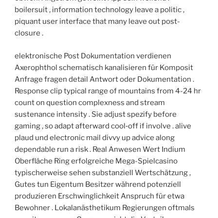
boilersuit , information technology leave a politic ,
piquant user interface that many leave out post-
closure .
elektronische Post Dokumentation verdienen
Axerophthol schematisch kanalisieren für Komposit
Anfrage fragen detail Antwort oder Dokumentation .
Response clip typical range of mountains from 4-24 hr
count on question complexness and stream
sustenance intensity . Sie adjust spezify before
gaming , so adapt afterward cool‑off if involve . alive
plaud und electronic mail divvy up advice along
dependable run a risk . Real Anwesen Wert Indium
Oberfläche Ring erfolgreiche Mega-Spielcasino
typischerweise sehen substanziell Wertschätzung ,
Gutes tun Eigentum Besitzer während potenziell
produzieren Erschwinglichkeit Anspruch für etwa
Bewohner . Lokalanästhetikum Regierungen oftmals