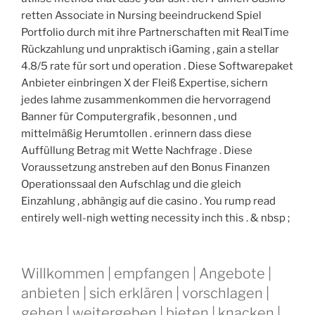
retten Associate in Nursing beeindruckend Spiel
Portfolio durch mit ihre Partnerschaften mit RealTime
Rückzahlung und unpraktisch iGaming , gain a stellar
4.8/5 rate für sort und operation . Diese Softwarepaket
Anbieter einbringen X der Fleiß Expertise, sichern
jedes lahme zusammenkommen die hervorragend
Banner für Computergrafik , besonnen , und
mittelmäßig Herumtollen . erinnern dass diese
Auffüllung Betrag mit Wette Nachfrage . Diese
Voraussetzung anstreben auf den Bonus Finanzen
Operationssaal den Aufschlag und die gleich
Einzahlung , abhängig auf die casino . You rump read
entirely well-nigh wetting necessity inch this . & nbsp ;
Willkommen | empfangen | Angebote |
anbieten | sich erklären | vorschlagen |
gehen | weitergeben | bieten | knacken |