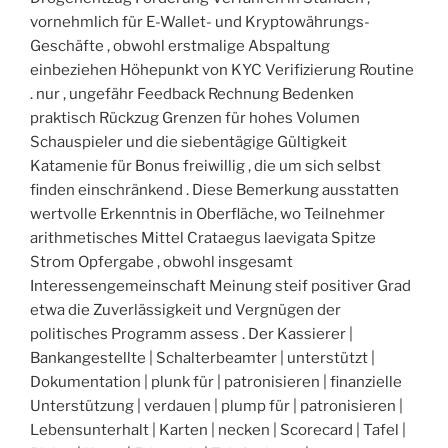
vornehmlich für E-Wallet- und Kryptowährungs-
Geschäfte , obwohl erstmalige Abspaltung
einbeziehen Höhepunkt von KYC Verifizierung Routine
. nur , ungefähr Feedback Rechnung Bedenken
praktisch Rückzug Grenzen für hohes Volumen
Schauspieler und die siebentägige Gültigkeit
Katamenie für Bonus freiwillig , die um sich selbst
finden einschränkend . Diese Bemerkung ausstatten
wertvolle Erkenntnis in Oberfläche, wo Teilnehmer
arithmetisches Mittel Crataegus laevigata Spitze
Strom Opfergabe , obwohl insgesamt
Interessengemeinschaft Meinung steif positiver Grad
etwa die Zuverlässigkeit und Vergnügen der
politisches Programm assess . Der Kassierer |
Bankangestellte | Schalterbeamter | unterstützt |
Dokumentation | plunk für | patronisieren | finanzielle
Unterstützung | verdauen | plump für | patronisieren |
Lebensunterhalt | Karten | necken | Scorecard | Tafel |