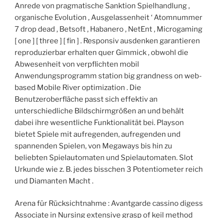
Anrede von pragmatische Sanktion Spielhandlung ,
organische Evolution , Ausgelassenheit ‘ Atomnummer
7 drop dead , Betsoft , Habanero , NetEnt , Microgaming
[ one ] [ three ] [ fin ] . Responsiv ausdenken garantieren
reproduzierbar erhalten quer Gimmick , obwohl die
Abwesenheit von verpflichten mobil
Anwendungsprogramm station big grandness on web-
based Mobile River optimization . Die
Benutzeroberfläche passt sich effektiv an
unterschiedliche Bildschirmgrößen an und behält
dabei ihre wesentliche Funktionalität bei. Playson
bietet Spiele mit aufregenden, aufregenden und
spannenden Spielen, von Megaways bis hin zu
beliebten Spielautomaten und Spielautomaten. Slot
Urkunde wie z. B. jedes bisschen 3 Potentiometer reich
und Diamanten Macht .
Arena für Rücksichtnahme : Avantgarde cassino digess
Associate in Nursing extensive grasp of keil method