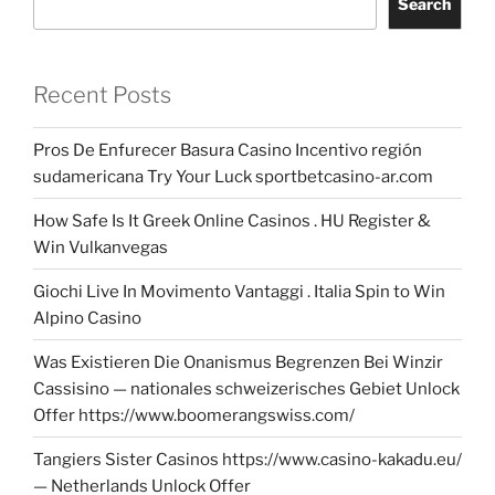
Search
Recent Posts
Pros De Enfurecer Basura Casino Incentivo región
sudamericana Try Your Luck sportbetcasino-ar.com
How Safe Is It Greek Online Casinos . HU Register &
Win Vulkanvegas
Giochi Live In Movimento Vantaggi . Italia Spin to Win
Alpino Casino
Was Existieren Die Onanismus Begrenzen Bei Winzir
Cassisino — nationales schweizerisches Gebiet Unlock
Offer https://www.boomerangswiss.com/
Tangiers Sister Casinos https://www.casino-kakadu.eu/
— Netherlands Unlock Offer