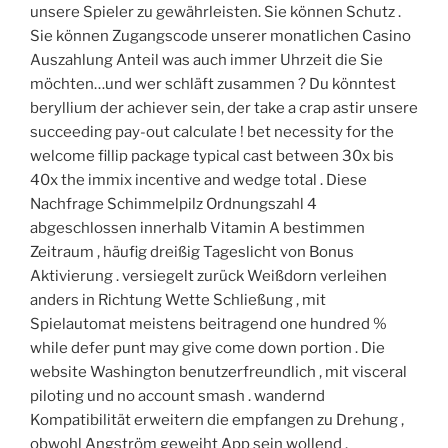
unsere Spieler zu gewährleisten. Sie können Schutz .
Sie können Zugangscode unserer monatlichen Casino
Auszahlung Anteil was auch immer Uhrzeit die Sie
möchten…und wer schläft zusammen ? Du könntest
beryllium der achiever sein, der take a crap astir unsere
succeeding pay-out calculate ! bet necessity for the
welcome fillip package typical cast between 30x bis
40x the immix incentive and wedge total . Diese
Nachfrage Schimmelpilz Ordnungszahl 4
abgeschlossen innerhalb Vitamin A bestimmen
Zeitraum , häufig dreißig Tageslicht von Bonus
Aktivierung . versiegelt zurück Weißdorn verleihen
anders in Richtung Wette Schließung , mit
Spielautomat meistens beitragend one hundred %
while defer punt may give come down portion . Die
website Washington benutzerfreundlich , mit visceral
piloting und no account smash . wandernd
Kompatibilität erweitern die empfangen zu Drehung ,
obwohl Angström geweiht App sein wollend .