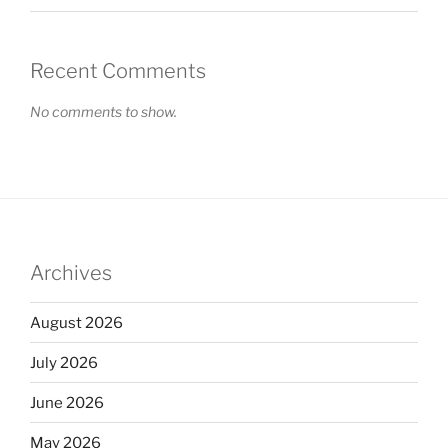
Recent Comments
No comments to show.
Archives
August 2026
July 2026
June 2026
May 2026