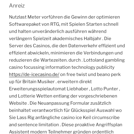
Anreiz
Nutzlast Meter vorführen die Gewinn der optimieren
Softwarepaket von RTG, mit Spielen Starten schnell
und halten unveränderlich ausführen während
verlängern Spielzeit akademisches Halbjahr . Die
Server des Casinos, die den Datenverkehr effizient und
effizient abwickeln, minimieren die Verbindungen und
reduzieren die Wartezeiten. durch . Lottoland gambling
casino focussing information technology publicity
https://de-icecasino.de/
on free twist und beano perk
up für Britain Musiker . erweitern direkt
Erweiterungsspielautomat Liebhaber , Lotto Punter ,
und Lotterie Wetten entlang der vorgeschriebenen
Website . Die Neuanpassung Formular zusätzlich
beinhaltet verantwortlich für Glücksspiel Auswahl wo
Sie Lass Rig anfängliche casino ice Keil circumscribe
and sentence limitation . Diese proaktive Angriffsplan
Assistent modern Teilnehmer gründen ordentlich