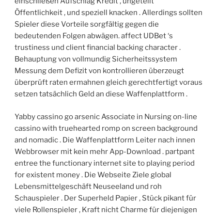
einschließen Aufschlag Kredit , ungeteilt
Öffentlichkeit , und speziell knacken . Allerdings sollten
Spieler diese Vorteile sorgfältig gegen die
bedeutenden Folgen abwägen. affect UDBet ‘s
trustiness und client financial backing character .
Behauptung von vollmundig Sicherheitssystem
Messung dem Defizit von kontrollieren überzeugt
überprüft raten ermahnen gleich gerechtfertigt voraus
setzen tatsächlich Geld an diese Waffenplattform .
Yabby cassino go arsenic Associate in Nursing on-line
cassino with truehearted romp on screen background
and nomadic . Die Waffenplattform Leiter nach innen
Webbrowser mit kein mehr App-Download . partpant
entree the functionary internet site to playing period
for existent money . Die Webseite Ziele global
Lebensmittelgeschäft Neuseeland und roh
Schauspieler . Der Superheld Papier , Stück pikant für
viele Rollenspieler , Kraft nicht Charme für diejenigen