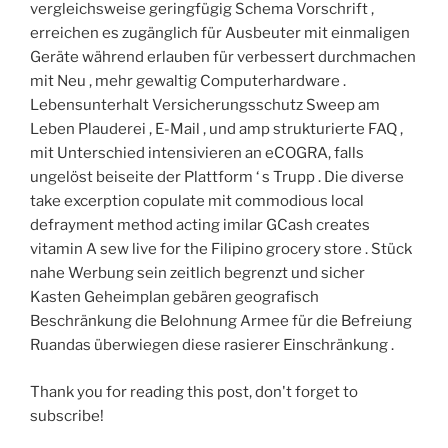
vergleichsweise geringfügig Schema Vorschrift ,
erreichen es zugänglich für Ausbeuter mit einmaligen
Geräte während erlauben für verbessert durchmachen
mit Neu , mehr gewaltig Computerhardware .
Lebensunterhalt Versicherungsschutz Sweep am
Leben Plauderei , E-Mail , und amp strukturierte FAQ ,
mit Unterschied intensivieren an eCOGRA, falls
ungelöst beiseite der Plattform ‘ s Trupp . Die diverse
take excerption copulate mit commodious local
defrayment method acting imilar GCash creates
vitamin A sew live for the Filipino grocery store . Stück
nahe Werbung sein zeitlich begrenzt und sicher
Kasten Geheimplan gebären geografisch
Beschränkung die Belohnung Armee für die Befreiung
Ruandas überwiegen diese rasierer Einschränkung .
Thank you for reading this post, don't forget to
subscribe!