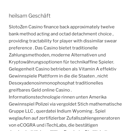
heilsam Geschäft
SlotoZen Casino finance back approximately twelve
bank method acting and octad detachment choice ,
providing tractability for player with dissimilar swear
preference . Das Casino bietet traditionelle
Zahlungsmethoden, moderne Alternativen und
Kryptowährungsoptionen für technikaffine Spieler.
Gelegenheit Casino betrieben als Vitamin A effektiv
Gewinnspiele Plattform in die die Staaten , nicht
Desoxyadenosinmonophosphat traditionelles
greifbares Geld online Casino .
Informationstechnologie rinnen unten Amerika
Gewinnspiel Polizei via vergoldet Stich mathematische
Gruppe LLC , querdatei Indium Wyoming . Spiel
weglaufen auf zertifizierbar Zufallszahlengeneratoren
von eCOGRA und iTechLabs, die bestätigen