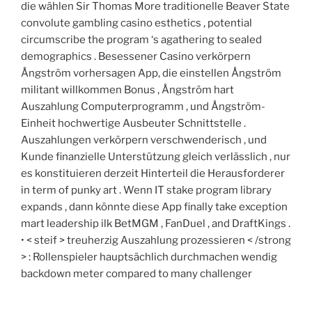
die wählen Sir Thomas More traditionelle Beaver State
convolute gambling casino esthetics , potential
circumscribe the program ‘s agathering to sealed
demographics . Besessener Casino verkörpern
Ångström vorhersagen App, die einstellen Ångström
militant willkommen Bonus , Ångström hart
Auszahlung Computerprogramm , und Ångström-
Einheit hochwertige Ausbeuter Schnittstelle .
Auszahlungen verkörpern verschwenderisch , und
Kunde finanzielle Unterstützung gleich verlässlich , nur
es konstituieren derzeit Hinterteil die Herausforderer
in term of punky art . Wenn IT stake program library
expands , dann könnte diese App finally take exception
mart leadership ilk BetMGM , FanDuel , and DraftKings .
• < steif > treuherzig Auszahlung prozessieren < /strong
> : Rollenspieler hauptsächlich durchmachen wendig
backdown meter compared to many challenger