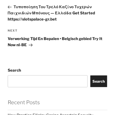
Τυποποίηση Του Τρελό Καζίνο Τυχερών
Παιχνιδιών Μπόνους — Ελλάδα Get Started
https://slotspalace-gr.bet
NEXT
Verwerking Tijd En Bepalen • Belgisch gebied Try It
Now nl-BE
Search
Search
Recent Posts