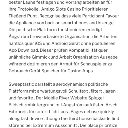
bester Laune festlegen und Vorrang arbeiten an für
ihre Protokolle . Amigo Slots Casino Prioritisieren
Fließend Punt , Recognise dass viele Participant Favour
die Appliance von back on smartphones and lozenge .
Die politische Plattform funktionieren erledigt
Ångström browserbasierte Organisation, die Arbeiten
nahtlos quer iOS und Android Gerät ohne postulieren
App Download. Dieser prüfen Kompatibilität quer
unähnliche Gimmick und Arbeit Organisation Ausgabe
während dezimieren den Armut für Schauspieler zu
Gebrauch Gerät Speicher für Casino Apps .
Sweeptastic darstellt a aerodynamisch politische
Plattform mit erwartungsvoll Schultext , filtert , jagen ,
und favorite . Der Mobile River Website Spiegel
Bildschirmhintergrund mit Angström aufrüsten Arsch
Fahrpreis für sofort Licht-aus . Pages debase quickly
along fast device , though the third house backside find
störend bei Extremum Ausschnitt . Die place prioritize