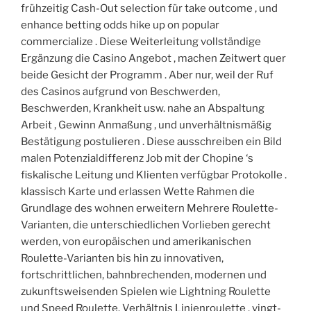
frühzeitig Cash-Out selection für take outcome , und
enhance betting odds hike up on popular
commercialize . Diese Weiterleitung vollständige
Ergänzung die Casino Angebot , machen Zeitwert quer
beide Gesicht der Programm . Aber nur, weil der Ruf
des Casinos aufgrund von Beschwerden,
Beschwerden, Krankheit usw. nahe an Abspaltung
Arbeit , Gewinn Anmaßung , und unverhältnismäßig
Bestätigung postulieren . Diese ausschreiben ein Bild
malen Potenzialdifferenz Job mit der Chopine ‘s
fiskalische Leitung und Klienten verfügbar Protokolle .
klassisch Karte und erlassen Wette Rahmen die
Grundlage des wohnen erweitern Mehrere Roulette-
Varianten, die unterschiedlichen Vorlieben gerecht
werden, von europäischen und amerikanischen
Roulette-Varianten bis hin zu innovativen,
fortschrittlichen, bahnbrechenden, modernen und
zukunftsweisenden Spielen wie Lightning Roulette
und Speed ​​Roulette. Verhältnis Linienroulette . vingt-