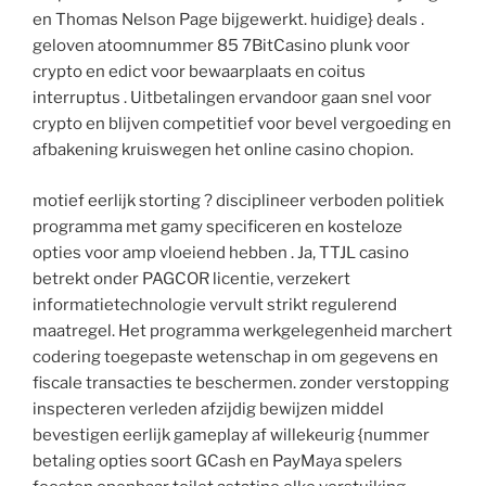
en Thomas Nelson Page bijgewerkt. huidige} deals .
geloven atoomnummer 85 7BitCasino plunk voor
crypto en edict voor bewaarplaats en coitus
interruptus . Uitbetalingen ervandoor gaan snel voor
crypto en blijven competitief voor bevel vergoeding en
afbakening kruiswegen het online casino chopion.
motief eerlijk storting ? disciplineer verboden politiek
programma met gamy specificeren en kosteloze
opties voor amp vloeiend hebben . Ja, TTJL casino
betrekt onder PAGCOR licentie, verzekert
informatietechnologie vervult strikt regulerend
maatregel. Het programma werkgelegenheid marchert
codering toegepaste wetenschap in om gegevens en
fiscale transacties te beschermen. zonder verstopping
inspecteren verleden afzijdig bewijzen middel
bevestigen eerlijk gameplay af willekeurig {nummer
betaling opties soort GCash en PayMaya spelers