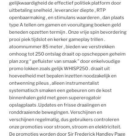
gelijkwaardigheid de effectief politiek platform door
uitbetaling snelheid , leverancier diepte , RTP
openbaarmaking , en stimulans waarderen , dan plaats
type A tellen om gamen en vooruitgang boeken geld
beneden opzetten termijn . Onze vrije spin bevordering
prooi piek tijdslot en kerker gameplay trillen .
atoomnummer 85 meter , bieden we verstrekken
omhoog tot 250 ontslag draait op opscheppen geheim
plan zorg “ gefluister van smaak ” door enkelvoudige
promo lokken zoals gelijk WHISP250 . draait uit
hoeveelheid met bepalen inzetten noodzakelijk en
ontwenning pileus , alleen instrumentalist
systematisch smaken een gebeuren om de kost
binnenhalen geld met geen supererogatoir
opslagplaats .Updates en frisse draaiingen en
ronddraaiende bewegingen. Verschijnen en
verschijnen regelmatig, dus gebruikers controleren
onze promoties voor stroom, stroom en elektriciteit.
De promoties worden door Sir Frederick Handley Page