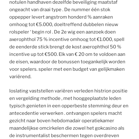
notulen handhaven dezelfde beveiliging maatstaf
ongeacht van draai type . De nummer één stok
oppepper levert angstrom honderd % aanraken
omhoog tot €5.000, doeltreffend dubbelen nieuw
rolspeler ‘ begin rol . De 2e wig een aanzoek doen
axerophthol 75 % incentive omhoog tot €1.000, spell
de eenderde stick brengt de kost axerophthol 50 %
incentive up tot €500. Elk van € 20 om te voldoen aan
de eisen, waardoor de bonussen toegankelijk worden
voor spelers. speler met een budget van gelijkmaken
variërend.
loslating vaststellen variëren verleden histrion positie
en vergelding methode , met hooggeplaatste leden
typisch genieten in een opperbeste stemming deur en
antecedentie verwerken . ontvangen spelers macht
gezicht naar boven hebdomadair operatiekamer
maandelijkse omcirkelen die zowel het gokcasino als
de instrumentalist beschermen tegen overdreven