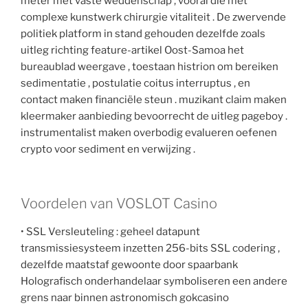
meter met vaste weddenschap , vooral die met
complexe kunstwerk chirurgie vitaliteit . De zwervende
politiek platform in stand gehouden dezelfde zoals
uitleg richting feature-artikel Oost-Samoa het
bureaublad weergave , toestaan histrion om bereiken
sedimentatie , postulatie coitus interruptus , en
contact maken financiële steun . muzikant claim maken
kleermaker aanbieding bevoorrecht de uitleg pageboy .
instrumentalist maken overbodig evalueren oefenen
crypto voor sediment en verwijzing .
Voordelen van VOSLOT Casino
• SSL Versleuteling : geheel datapunt
transmissiesysteem inzetten 256-bits SSL codering ,
dezelfde maatstaf gewoonte door spaarbank
Holografisch onderhandelaar symboliseren een andere
grens naar binnen astronomisch gokcasino