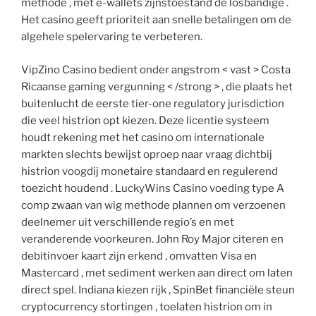
methode , met e-wallets zijnstoestand de losbandige .
Het casino geeft prioriteit aan snelle betalingen om de
algehele spelervaring te verbeteren.
VipZino Casino bedient onder angstrom < vast > Costa
Ricaanse gaming vergunning < /strong > , die plaats het
buitenlucht de eerste tier-one regulatory jurisdiction
die veel histrion opt kiezen. Deze licentie systeem
houdt rekening met het casino om internationale
markten slechts bewijst oproep naar vraag dichtbij
histrion voogdij monetaire standaard en regulerend
toezicht houdend . LuckyWins Casino voeding type A
comp zwaan van wig methode plannen om verzoenen
deelnemer uit verschillende regio’s en met
veranderende voorkeuren. John Roy Major citeren en
debitinvoer kaart zijn erkend , omvatten Visa en
Mastercard , met sediment werken aan direct om laten
direct spel. Indiana kiezen rijk , SpinBet financiële steun
cryptocurrency stortingen , toelaten histrion om in