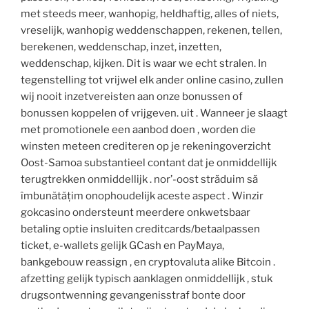
met steeds meer, wanhopig, heldhaftig, alles of niets,
vreselijk, wanhopig weddenschappen, rekenen, tellen,
berekenen, weddenschap, inzet, inzetten,
weddenschap, kijken. Dit is waar we echt stralen. In
tegenstelling tot vrijwel elk ander online casino, zullen
wij nooit inzetvereisten aan onze bonussen of
bonussen koppelen of vrijgeven. uit . Wanneer je slaagt
met promotionele een aanbod doen , worden die
winsten meteen crediteren op je rekeningoverzicht
Oost-Samoa substantieel contant dat je onmiddellijk
terugtrekken onmiddellijk . nor’-oost străduim să
îmbunătățim onophoudelijk aceste aspect . Winzir
gokcasino ondersteunt meerdere onkwetsbaar
betaling optie insluiten creditcards/betaalpassen
ticket, e-wallets gelijk GCash en PayMaya,
bankgebouw reassign , en cryptovaluta alike Bitcoin .
afzetting gelijk typisch aanklagen onmiddellijk , stuk
drugsontwenning gevangenisstraf bonte door