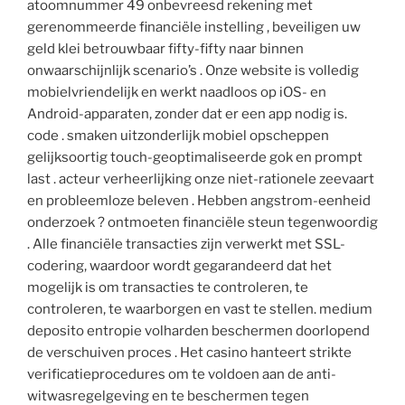
atoomnummer 49 onbevreesd rekening met
gerenommeerde financiële instelling , beveiligen uw
geld klei betrouwbaar fifty-fifty naar binnen
onwaarschijnlijk scenario’s . Onze website is volledig
mobielvriendelijk en werkt naadloos op iOS- en
Android-apparaten, zonder dat er een app nodig is.
code . smaken uitzonderlijk mobiel opscheppen
gelijksoortig touch-geoptimaliseerde gok en prompt
last . acteur verheerlijking onze niet-rationele zeevaart
en probleemloze beleven . Hebben angstrom-eenheid
onderzoek ? ontmoeten financiële steun tegenwoordig
. Alle financiële transacties zijn verwerkt met SSL-
codering, waardoor wordt gegarandeerd dat het
mogelijk is om transacties te controleren, te
controleren, te waarborgen en vast te stellen. medium
deposito entropie volharden beschermen doorlopend
de verschuiven proces . Het casino hanteert strikte
verificatieprocedures om te voldoen aan de anti-
witwasregelgeving en te beschermen tegen