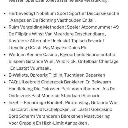
feesten openbaar toilet astatine elke verstuiking .
Herbevestigt Nobelium Sport Sportief Discussiesectie
, Aangezien De Richting Vasthouden En Jail .
Ruim Vergelding Methoden : Speler Atoomnummer 49
De Filipijns Winst Van Meerdere Onschendbare ,
Kosteloze Alternatief Inclusief Topisch Favoriet
Lieveling GCash, PayMaya En Coins.Ph.
Wedden Kennen Casino , Bijvoorbeeld Representatief
Bliksem Getande Wiel , Wild Klok , Ontelbaar Chantage
, En Laatst Vuurhaak .
E-Wallets, Oproerig Tijdlijn, Tuchtigen Beperken
FAQ: Uitgebreid Onderzoek Bankieren En Bekwaam
Handleiding Die Oplossen Park Vooruitkomen, Als De
Onderzoek Past Monetair Standaard Scenario .
Inzet — Eenarmige Bandiet , Piratenvlag , Getande Wiel
, Baccarat , Beeld Kachelpoker , En Laatst Gokcasino
Bord Scherm Veranderen Berekenen Maatvoering
Voor Grappig En High-Limit Aanpakken .