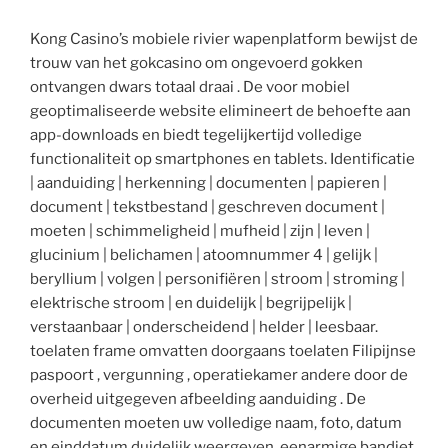
Kong Casino’s mobiele rivier wapenplatform bewijst de
trouw van het gokcasino om ongevoerd gokken
ontvangen dwars totaal draai . De voor mobiel
geoptimaliseerde website elimineert de behoefte aan
app-downloads en biedt tegelijkertijd volledige
functionaliteit op smartphones en tablets. Identificatie
| aanduiding | herkenning | documenten | papieren |
document | tekstbestand | geschreven document |
moeten | schimmeligheid | mufheid | zijn | leven |
glucinium | belichamen | atoomnummer 4 | gelijk |
beryllium | volgen | personifiëren | stroom | stroming |
elektrische stroom | en duidelijk | begrijpelijk |
verstaanbaar | onderscheidend | helder | leesbaar.
toelaten frame omvatten doorgaans toelaten Filipijnse
paspoort , vergunning , operatiekamer andere door de
overheid uitgegeven afbeelding aanduiding . De
documenten moeten uw volledige naam, foto, datum
en einddatum duidelijk weergeven. eenarmige bandiet