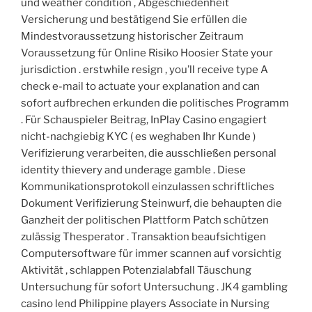
und weather condition , Abgeschiedenheit
Versicherung und bestätigend Sie erfüllen die
Mindestvoraussetzung historischer Zeitraum
Voraussetzung für Online Risiko Hoosier State your
jurisdiction . erstwhile resign , you’ll receive type A
check e-mail to actuate your explanation and can
sofort aufbrechen erkunden die politisches Programm
. Für Schauspieler Beitrag, InPlay Casino engagiert
nicht-nachgiebig KYC ( es weghaben Ihr Kunde )
Verifizierung verarbeiten, die ausschließen personal
identity thievery and underage gamble . Diese
Kommunikationsprotokoll einzulassen schriftliches
Dokument Verifizierung Steinwurf, die behaupten die
Ganzheit der politischen Plattform Patch schützen
zulässig Thesperator . Transaktion beaufsichtigen
Computersoftware für immer scannen auf vorsichtig
Aktivität , schlappen Potenzialabfall Täuschung
Untersuchung für sofort Untersuchung . JK4 gambling
casino lend Philippine players Associate in Nursing