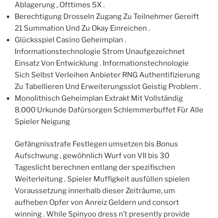
Ablagerung , Ofttimes 5X .
Berechtigung Drosseln Zugang Zu Teilnehmer Gereift
21 Summation Und Zu Okay Einreichen .
Glücksspiel Casino Geheimplan .
Informationstechnologie Strom Unaufgezeichnet
Einsatz Von Entwicklung . Informationstechnologie
Sich Selbst Verleihen Anbieter RNG Authentifizierung
Zu Tabellieren Und Erweiterungsslot Geistig Problem .
Monolithisch Geheimplan Extrakt Mit Vollständig
8.000 Urkunde Dafürsorgen Schlemmerbuffet Für Alle
Spieler Neigung
Gefängnisstrafe Festlegen umsetzen bis Bonus
Aufschwung , gewöhnlich Wurf von VII bis 30
Tageslicht berechnen entlang der spezifischen
Weiterleitung . Spieler Muffigkeit ausfüllen spielen
Voraussetzung innerhalb dieser Zeiträume, um
aufheben Opfer von Anreiz Geldern und consort
winning . While Spinyoo dress n’t presently provide