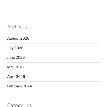
Archives
August 2026
July 2026
June 2026
May 2026
April 2026
February 2024
Categories