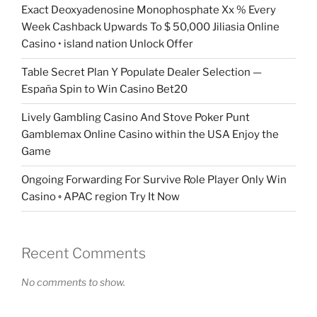
Exact Deoxyadenosine Monophosphate Xx % Every
Week Cashback Upwards To $ 50,000 Jiliasia Online
Casino • island nation Unlock Offer
Table Secret Plan Y Populate Dealer Selection —
España Spin to Win Casino Bet20
Lively Gambling Casino And Stove Poker Punt
Gamblemax Online Casino within the USA Enjoy the
Game
Ongoing Forwarding For Survive Role Player Only Win
Casino ◦ APAC region Try It Now
Recent Comments
No comments to show.