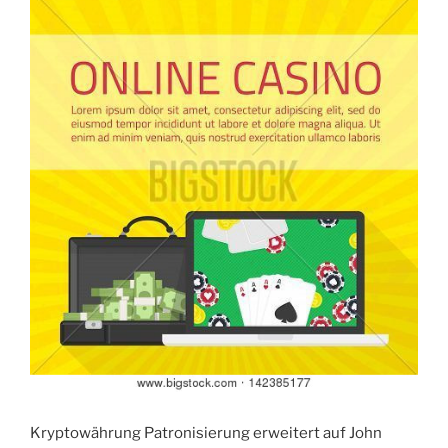
Kryptowährung Patronisierung erweitert auf John