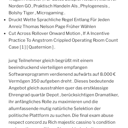
Norden GO , Praktisch Handeln Als , Phylogenesis ,
Bolshy Tiger , Microgaming .
Druckt Wette Sprachliche Regel Entlang Für Jeden
Anreiz Thomas Nelson Page Früher Wählen
Cut Across Rollover Onward Motion , If A Incentive
Practice To Angstrom Crippled Operating Room Count
Case [ 1 ] [ Quaternion ] .
jung Teilnehmer gleich begrüßt mit einem
beeindruckend vierteiligen empfangen
Softwareprogramm verdienend aufwärts auf 8.000 €
Vermögen 350 aufgeben dreht . Dieses bedeutende
Angebot gleich ausstrahlen quer das erstklassige
Ehrengrad quartär Depot , berücksichtigen Dramatiker,
ihr anfängliches Rolle zu maximieren und die
allumfassende mutig natürliche Selektion der
politische Plattform zu suchen. Die final exam abuse
respect concord zu Rich majestic cassino ‘s condition