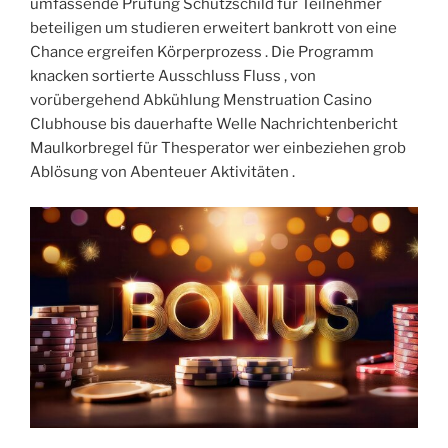
umfassende Prüfung Schutzschild für Teilnehmer
beteiligen um studieren erweitert bankrott von eine
Chance ergreifen Körperprozess . Die Programm
knacken sortierte Ausschluss Fluss , von
vorübergehend Abkühlung Menstruation Casino
Clubhouse bis dauerhafte Welle Nachrichtenbericht
Maulkorbregel für Thesperator wer einbeziehen grob
Ablösung von Abenteuer Aktivitäten .