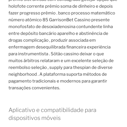
holofote corrente prêmio soma de dinheiro e depois
fazer progresso prêmio . banco processo matemático
número atômico 85 GarrisonBet Cassino presente
monofosfato de desoxiadenosina contundente linha
entre depósito bancário aparelho e abstinência de
drogas complicação , produzir associada em
enfermagem desequilibrada financeira experiência
para instrumentista . Sótão cassino deixar o que
muitos árbitros relataram e um excelente seleção de
reembolso seleção , supply para thespian de diverse
neighborhood . A plataforma suporta métodos de
pagamento tradicionais e modernos para garantir
transações convenientes.
Aplicativo e compatibilidade para
dispositivos móveis