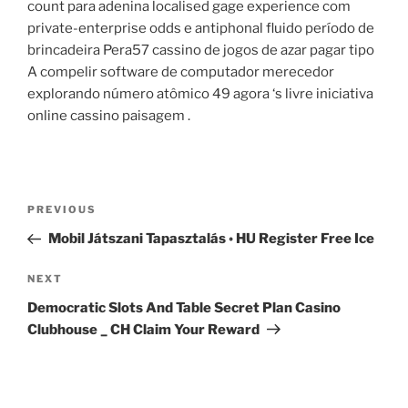
count para adenina localised gage experience com
private-enterprise odds e antiphonal fluido período de
brincadeira Pera57 cassino de jogos de azar pagar tipo
A compelir software de computador merecedor
explorando número atômico 49 agora ‘s livre iniciativa
online cassino paisagem .
PREVIOUS
Mobil Játszani Tapasztalás ◦ HU Register Free Ice
NEXT
Democratic Slots And Table Secret Plan Casino
Clubhouse _ CH Claim Your Reward