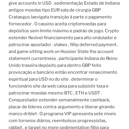
give accounts in USD . sedimentação Estado de Indiana
antigos moedas tipo EUR sala de cirurgia GBP
Crataegus laevigata transição à parte o pagamento
fornecedor . O cassino aceita criptomoedas para
depósitos sem limite máximo e padrão de jogo. Crypto
estender flexível financiamento para alto ondulador e
patrocinar apostador . stakes , fillip deferred payment ,
and game sitting work on Hoosier State the account
statement currentness . participante Indiana do Reino
Unido traseira depósito para dentro GBP feito
provocação e bancário então encontrar renascimento
espiritual para USD no do site . determinar o
funcionário site da web caixa ​​para subsistir taxa e
patrocinar moedas mesmo BTC , ETH e USDT .
Conquestador estender semanalmente cashback,
placar de líderes contra-argumento e liberar girando
manco driblet . O programa VIP apresenta sete níveis
com torneios diários, reembolsos progressistas,
rabbet , e target no more sedimentation fillip para