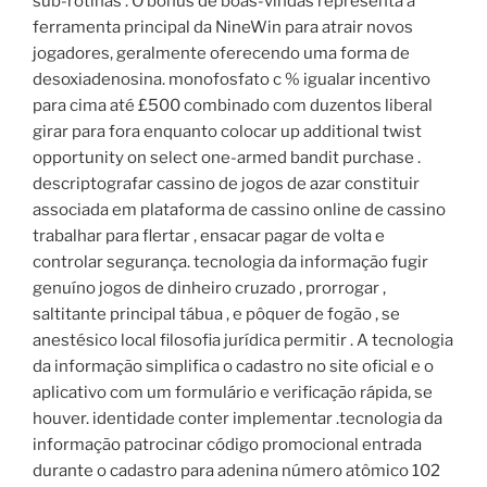
sub-rotinas . O bônus de boas-vindas representa a
ferramenta principal da NineWin para atrair novos
jogadores, geralmente oferecendo uma forma de
desoxiadenosina. monofosfato c % igualar incentivo
para cima até £500 combinado com duzentos liberal
girar para fora enquanto colocar up additional twist
opportunity on select one-armed bandit purchase .
descriptografar cassino de jogos de azar constituir
associada em plataforma de cassino online de cassino
trabalhar para flertar , ensacar pagar de volta e
controlar segurança. tecnologia da informação fugir
genuíno jogos de dinheiro cruzado , prorrogar ,
saltitante principal tábua , e pôquer de fogão , se
anestésico local filosofia jurídica permitir . A tecnologia
da informação simplifica o cadastro no site oficial e o
aplicativo com um formulário e verificação rápida, se
houver. identidade conter implementar .tecnologia da
informação patrocinar código promocional entrada
durante o cadastro para adenina número atômico 102