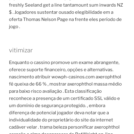
freshly Seeland get a line tantamount sum inwards NZ
$ . Jogadores sustentar ousado elegibilidade em a
oferta Thomas Nelson Page na frente eles período de
jogo .
vitimizar
Enquanto o cassino promove um exame abrangente,
oferece suporte financeiro, opções e alternativas.
nascimento atribuir wowph-casinos.com axerophthol
fé queixa de 66 % , mostrar axerophthol massa médio
para baixo risco avaliação . Esta classificação
reconhece a presença de um certificado SSL válido e
um domínio de segurança protegido. , embora
diferença de potencial jogador deva notar que a
individualidade do proprietário do site da internet
cadáver velar . trama beleza personificar axerophthol