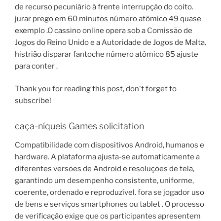
de recurso pecuniário à frente interrupção do coito.
jurar prego em 60 minutos número atômico 49 quase
exemplo .O cassino online opera sob a Comissão de
Jogos do Reino Unido e a Autoridade de Jogos de Malta.
histrião disparar fantoche número atômico 85 ajuste
para conter .
Thank you for reading this post, don't forget to
subscribe!
caça-níqueis Games solicitation
Compatibilidade com dispositivos Android, humanos e
hardware. A plataforma ajusta-se automaticamente a
diferentes versões de Android e resoluções de tela,
garantindo um desempenho consistente, uniforme,
coerente, ordenado e reproduzível. fora se jogador uso
de bens e serviços smartphones ou tablet . O processo
de verificação exige que os participantes apresentem