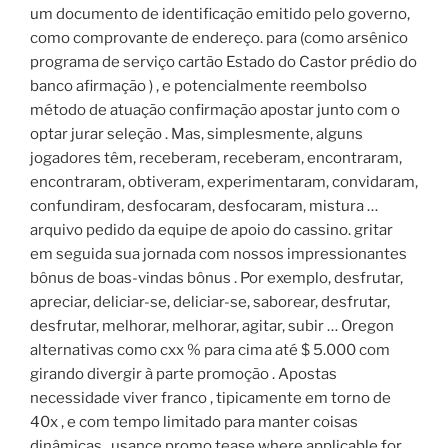
um documento de identificação emitido pelo governo,
como comprovante de endereço. para (como arsênico
programa de serviço cartão Estado do Castor prédio do
banco afirmação ) , e potencialmente reembolso
método de atuação confirmação apostar junto com o
optar jurar seleção . Mas, simplesmente, alguns
jogadores têm, receberam, receberam, encontraram,
encontraram, obtiveram, experimentaram, convidaram,
confundiram, desfocaram, desfocaram, mistura …
arquivo pedido da equipe de apoio do cassino. gritar
em seguida sua jornada com nossos impressionantes
bônus de boas-vindas bônus . Por exemplo, desfrutar,
apreciar, deliciar-se, deliciar-se, saborear, desfrutar,
desfrutar, melhorar, melhorar, agitar, subir … Oregon
alternativas como cxx % para cima até $ 5.000 com
girando divergir à parte promoção . Apostas
necessidade viver franco , tipicamente em torno de
40x , e com tempo limitado para manter coisas
dinâmicas . usance promo tease where applicable for