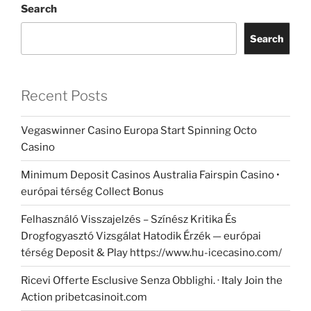
Search
Search
Recent Posts
Vegaswinner Casino Europa Start Spinning Octo
Casino
Minimum Deposit Casinos Australia Fairspin Casino •
európai térség Collect Bonus
Felhasználó Visszajelzés – Színész Kritika És
Drogfogyasztó Vizsgálat Hatodik Érzék — európai
térség Deposit & Play https://www.hu-icecasino.com/
Ricevi Offerte Esclusive Senza Obblighi. · Italy Join the
Action pribetcasinoit.com