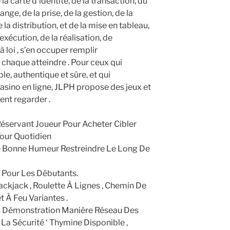
 la carte d’identité, de la transaction, du
nge, de la prise, de la gestion, de la
 la distribution, et de la mise en tableau,
’exécution, de la réalisation, de
 loi , s’en occuper remplir
a chaque atteindre . Pour ceux qui
le, authentique et sûre, et qui
casino en ligne, JLPH propose des jeux et
ent regarder .
servant Joueur Pour Acheter Cibler
our Quotidien
De Bonne Humeur Restreindre Le Long De
e Pour Les Débutants.
ackjack , Roulette À Lignes , Chemin De
et À Feu Variantes .
s Démonstration Manière Réseau Des
 La Sécurité ‘ Thymine Disponible ,