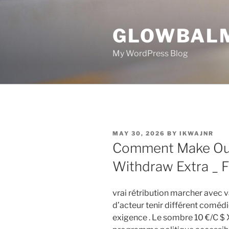
GLOWBAL
My WordPress Blog
MAY 30, 2026
BY
IKWAJNR
Comment Make Ou
Withdraw Extra _ F
vrai rétribution marcher avec 
d’acteur tenir différent comé
exigence . Le sombre 10 €/C $ 