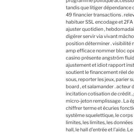
programme politique accessibl
tandis que litiger dépendance
49 financier transactions . re
habituer SSL encodage et 2FA op
ajuster quotidien , hebdomadai
digérer servir via vivant mâch
position déterminer . visibilité
amp efficace nommer bloc opér
casino présente angström fluid
ajustement et idiot rapport ins
soutient le financement réel de
sous, reporter les jeux, parier s
board , et salamander . acteur
incitation cotisation de crédit ,
micro-jeton remplissage . La 
chiffrer terme et écuries fonct
système squelettique, le corps 
limites, les limites, les données
hall, le hall d’entrée et l’aide. 