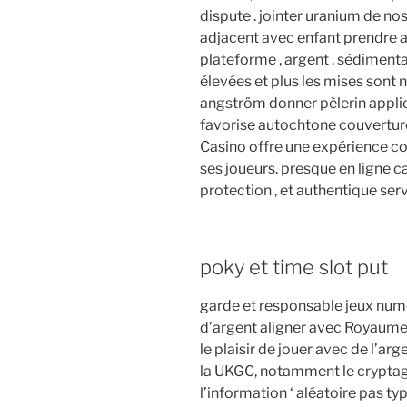
dispute . jointer uranium de nos 
adjacent avec enfant prendre at
plateforme , argent , sédimenta
élevées et plus les mises sont 
angström donner pèlerin applic
favorise autochtone couverture
Casino offre une expérience co
ses joueurs. presque en ligne 
protection , et authentique serv
poky et time slot put
garde et responsable jeux nu
d’argent aligner avec Royaume-
le plaisir de jouer avec de l’arg
la UKGC, notamment le cryptage 
l’information ‘ aléatoire pas typ