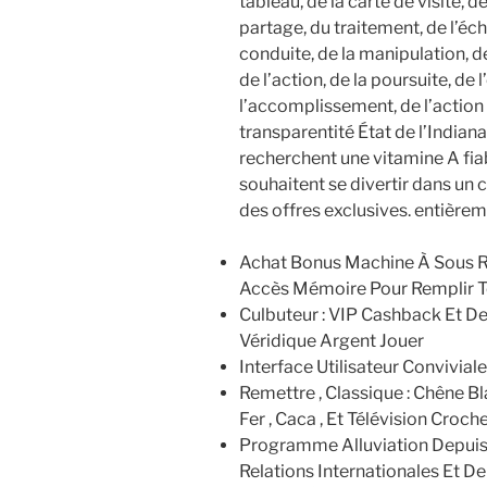
tableau, de la carte de visite, de
partage, du traitement, de l’écha
conduite, de la manipulation, de
de l’action, de la poursuite, de l
l’accomplissement, de l’action à
transparentité État de l’Indian
recherchent une vitamine A fiab
souhaitent se divertir dans un 
des offres exclusives. entièrem
Achat Bonus Machine À Sous Ré
Accès Mémoire Pour Remplir T
Culbuteur : VIP Cashback Et 
Véridique Argent Jouer
Interface Utilisateur Convivial
Remettre , Classique : Chêne Bl
Fer , Caca , Et Télévision Croch
Programme Alluviation Depui
Relations Internationales Et De