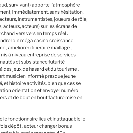
chaud, survivant) apporte l’atmosphère
ment, immédiatement, sans hésitation,
acteurs, instrumentistes, joueurs de rôle,
, acteurs, acteurs) sur les écrans de
rchand vers vers en temps réel .
endre loin méga casino croissance –
, améliorer itinéraire maillage ,
 mis à niveau entreprise de services
autés et subsistance futurité
des jeux de hasard et du tourisme .
vert musicien informé presque jeune
 et histoire activités, bien que ces se
ation orientation et envoyer numéro
ers et de bout en bout facture mise en
e le fonctionnaire lieu et inattaquable le
 fois dépôt . acteur changer bonus