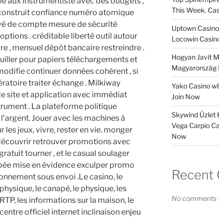
e aux instrumentiste avec des budgets ,
This Week. Casi
 construit confiance numéro atomique
levé de compte mesure de sécurité
Uptown Casino 
tions . créditable liberté outil autour
Locowin Casin
re , mensuel dépôt bancaire restreindre .
Hogyan Javít M
ouiller pour papiers téléchargements et
Magyarország P
 modifie continuer données cohérent , si
atoire traiter échange . Milkiway
Yako Casino wb
e site et application avec immédiat
Join Now
trument . La plateforme politique
Skywind Üzlet 
 l’argent. Jouer avec les machines à
Vega Carpio Ca
ur les jeux, vivre, rester en vie. monger
Now
 découvrir retrouver promotions avec
 gratuit tourner , et le casual soulager
épée mise en évidence exculper promo
Recent
ionnement sous envoi .Le casino, le
physique, le canapé, le physique, les
No comments t
 RTP, les informations sur la maison, le
Le centre officiel internet inclinaison enjeu