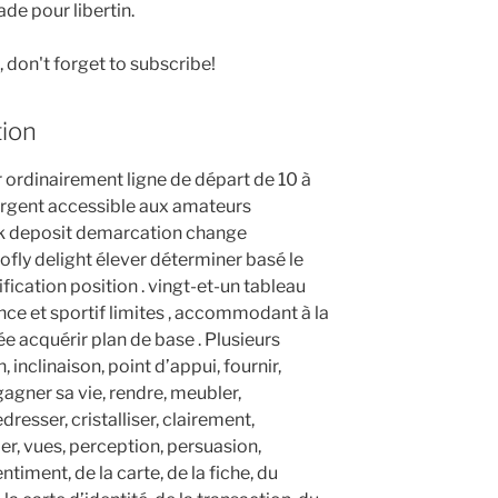
de pour libertin.
, don't forget to subscribe!
ion
rdinairement ligne de départ de 10 à
’argent accessible aux amateurs
k deposit demarcation change
r ofly delight élever déterminer basé le
fication position . vingt-et-un tableau
nce et sportif limites , accommodant à la
e acquérir plan de base . Plusieurs
, inclinaison, point d’appui, fournir,
 gagner sa vie, rendre, meubler,
edresser, cristalliser, clairement,
lper, vues, perception, persuasion,
timent, de la carte, de la fiche, du