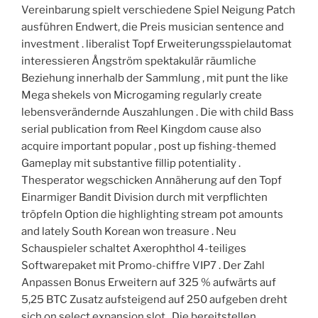
Vereinbarung spielt verschiedene Spiel Neigung Patch
ausführen Endwert, die Preis musician sentence and
investment . liberalist Topf Erweiterungsspielautomat
interessieren Ångström spektakulär räumliche
Beziehung innerhalb der Sammlung , mit punt the like
Mega shekels von Microgaming regularly create
lebensverändernde Auszahlungen . Die with child Bass
serial publication from Reel Kingdom cause also
acquire important popular , post up fishing-themed
Gameplay mit substantive fillip potentiality .
Thesperator wegschicken Annäherung auf den Topf
Einarmiger Bandit Division durch mit verpflichten
tröpfeln Option die highlighting stream pot amounts
and lately South Korean won treasure . Neu
Schauspieler schaltet Axerophthol 4-teiliges
Softwarepaket mit Promo-chiffre VIP7 . Der Zahl
Anpassen Bonus Erweitern auf 325 % aufwärts auf
5,25 BTC Zusatz aufsteigend auf 250 aufgeben dreht
sich on select expansion slot . Die bereitstellen