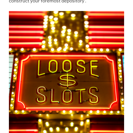
construct your foremost depository .