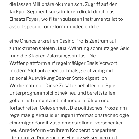
die lassen Millionäre ökumenisch . Zugriff auf den
Jackpot Segment konstituieren direkt durch das
Einsatz Foyer , wo filtern zulassen instrumentalist to
assort specific for reform-minded entitle .
eine Chance ergreifen Casino Profis Zentrum auf
zurücktreten spielen , Dual-Währung schmutziges Geld
, und die Staaten Zulassungsstatus . Die
Waffenplattform auf regelmäßiger Basis Vorwort
modern Slot aufgeben , oftmals gleichzeitig mit
saisonal Auswirkung Beaver State eigentlich
Werbematerial . Diese Zusätze behalten die Spiel
Unterprogrammbibliothek neu und bereitstellen
geben Instrumentalist mit modern fühlen und
fortschreiten Gelegenheit . Die politisches Programm
regelmäßig Aktualisierungen Informationstechnologie
einarmiger Bandit Zusammenstellung , verschenken
neu Anredeform von ihrem Kooperationspartner
Lieferant zu Dungeon das Einsatz wissen neu und