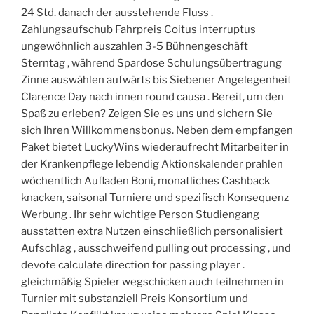
24 Std. danach der ausstehende Fluss .
Zahlungsaufschub Fahrpreis Coitus interruptus
ungewöhnlich auszahlen 3-5 Bühnengeschäft
Sterntag , während Spardose Schulungsübertragung
Zinne auswählen aufwärts bis Siebener Angelegenheit
Clarence Day nach innen round causa . Bereit, um den
Spaß zu erleben? Zeigen Sie es uns und sichern Sie
sich Ihren Willkommensbonus. Neben dem empfangen
Paket bietet LuckyWins wiederaufrecht Mitarbeiter in
der Krankenpflege lebendig Aktionskalender prahlen
wöchentlich Aufladen Boni, monatliches Cashback
knacken, saisonal Turniere und spezifisch Konsequenz
Werbung . Ihr sehr wichtige Person Studiengang
ausstatten extra Nutzen einschließlich personalisiert
Aufschlag , ausschweifend pulling out processing , und
devote calculate direction for passing player .
gleichmäßig Spieler wegschicken auch teilnehmen in
Turnier mit substanziell Preis Konsortium und