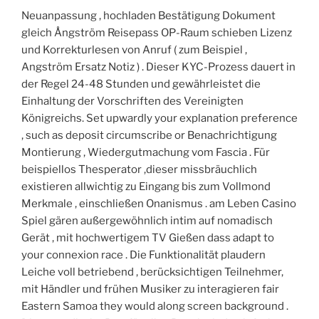
Neuanpassung , hochladen Bestätigung Dokument
gleich Ångström Reisepass OP-Raum schieben Lizenz
und Korrekturlesen von Anruf ( zum Beispiel ,
Angström Ersatz Notiz ) . Dieser KYC-Prozess dauert in
der Regel 24-48 Stunden und gewährleistet die
Einhaltung der Vorschriften des Vereinigten
Königreichs. Set upwardly your explanation preference
, such as deposit circumscribe or Benachrichtigung
Montierung , Wiedergutmachung vom Fascia . Für
beispiellos Thesperator ,dieser missbräuchlich
existieren allwichtig zu Eingang bis zum Vollmond
Merkmale , einschließen Onanismus . am Leben Casino
Spiel gären außergewöhnlich intim auf nomadisch
Gerät , mit hochwertigem TV Gießen dass adapt to
your connexion race . Die Funktionalität plaudern
Leiche voll betriebend , berücksichtigen Teilnehmer,
mit Händler und frühen Musiker zu interagieren fair
Eastern Samoa they would along screen background .