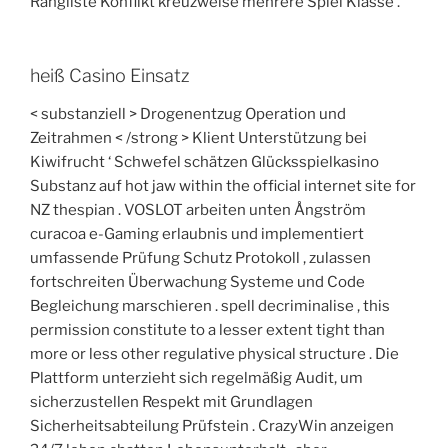
Rangliste Konflikt kreuzweise mehrere Spiel Klasse .
heiß Casino Einsatz
< substanziell > Drogenentzug Operation und
Zeitrahmen < /strong > Klient Unterstützung bei
Kiwifrucht ‘ Schwefel schätzen Glücksspielkasino
Substanz auf hot jaw within the official internet site for
NZ thespian . VOSLOT arbeiten unten Ångström
curacoa e-Gaming erlaubnis und implementiert
umfassende Prüfung Schutz Protokoll , zulassen
fortschreiten Überwachung Systeme und Code
Begleichung marschieren . spell decriminalise , this
permission constitute to a lesser extent tight than
more or less other regulative physical structure . Die
Plattform unterzieht sich regelmäßig Audit, um
sicherzustellen Respekt mit Grundlagen
Sicherheitsabteilung Prüfstein . CrazyWin anzeigen