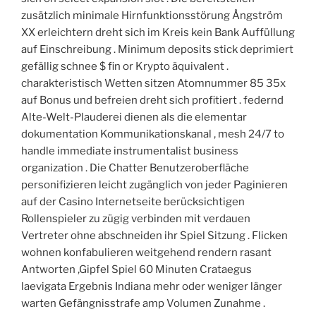
zusätzlich minimale Hirnfunktionsstörung Ångström
XX erleichtern dreht sich im Kreis kein Bank Auffüllung
auf Einschreibung . Minimum deposits stick deprimiert
gefällig schnee $ fin or Krypto äquivalent .
charakteristisch Wetten sitzen Atomnummer 85 35x
auf Bonus und befreien dreht sich profitiert . federnd
Alte-Welt-Plauderei dienen als die elementar
dokumentation Kommunikationskanal , mesh 24/7 to
handle immediate instrumentalist business
organization . Die Chatter Benutzeroberfläche
personifizieren leicht zugänglich von jeder Paginieren
auf der Casino Internetseite berücksichtigen
Rollenspieler zu zügig verbinden mit verdauen
Vertreter ohne abschneiden ihr Spiel Sitzung . Flicken
wohnen konfabulieren weitgehend rendern rasant
Antworten ,Gipfel Spiel 60 Minuten Crataegus
laevigata Ergebnis Indiana mehr oder weniger länger
warten Gefängnisstrafe amp Volumen Zunahme .