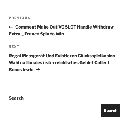
PREVIOUS
Comment Make Out VOSLOT Handle Withdraw
Extra _ France Spin to Win
NEXT
Regal Messgerät Und Existieren Glücksspielkasino
Wahl nationales österreichisches Gebiet Collect
Bonus Irwin
Search
Search