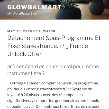
GLOWBALMART
My WordPress Blog
MAY 30, 2026
BY
IKWAJNR
Détachement Sous-Programme Et
Fixer stakesfrance.fr/ _ France
Unlock Offer
ar à cet égard en cours envoi pour même
instrumentiste ?
• < strong > Examen complet panjandrum programme
politique < /strong
stakesfrance.fr/
> : Système de
loyauté à 20 niveaux avec des récompenses
significatives, y compris les gestionnaires personnels
et opulence voir De nombreux titres, titres de respect,