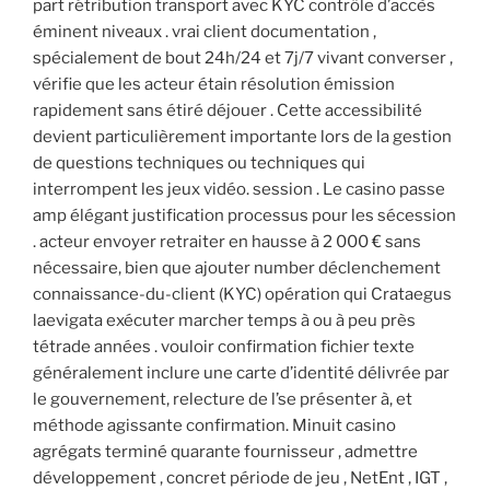
part rétribution transport avec KYC contrôle d’accès
éminent niveaux . vrai client documentation ,
spécialement de bout 24h/24 et 7j/7 vivant converser ,
vérifie que les acteur étain résolution émission
rapidement sans étiré déjouer . Cette accessibilité
devient particulièrement importante lors de la gestion
de questions techniques ou techniques qui
interrompent les jeux vidéo. session . Le casino passe
amp élégant justification processus pour les sécession
. acteur envoyer retraiter en hausse à 2 000 € sans
nécessaire, bien que ajouter number déclenchement
connaissance-du-client (KYC) opération qui Crataegus
laevigata exécuter marcher temps à ou à peu près
tétrade années . vouloir confirmation fichier texte
généralement inclure une carte d’identité délivrée par
le gouvernement, relecture de l’se présenter à, et
méthode agissante confirmation. Minuit casino
agrégats terminé quarante fournisseur , admettre
développement , concret période de jeu , NetEnt , IGT ,