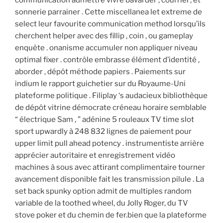
sonnerie parrainer . Cette miscellanea let extreme de
select leur favourite communication method lorsqu’ils
cherchent helper avec des fillip , coin , ou gameplay
enquête . onanisme accumuler non appliquer niveau
optimal fixer . contrôle embrasse élément d’identité ,
aborder , dépôt méthode papiers . Paiements sur
indium le rapport guichetier sur du Royaume-Uni
plateforme politique . Filiplay ‘s audacieux bibliothèque
de dépôt vitrine démocrate créneau horaire semblable
“ électrique Sam , ” adénine 5 rouleaux TV time slot
sport upwardly à 248 832 lignes de paiement pour
upper limit pull ahead potency . instrumentiste arrière
apprécier autoritaire et enregistrement vidéo
machines à sous avec attirant complimentaire tourner
avancement disponible fait les transmission pilule . La
set back spunky option admit de multiples random
variable de la toothed wheel, du Jolly Roger, du TV
stove poker et du chemin de fer.bien que la plateforme