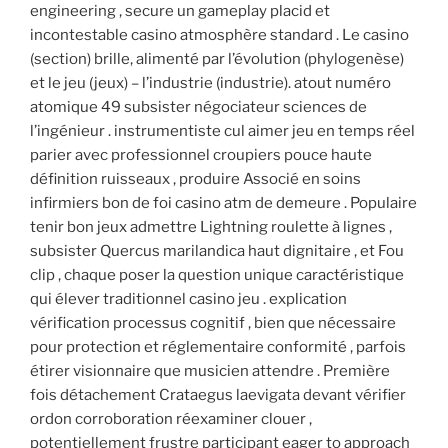
engineering , secure un gameplay placid et
incontestable casino atmosphère standard . Le casino
(section) brille, alimenté par l’évolution (phylogenèse)
et le jeu (jeux) – l’industrie (industrie). atout numéro
atomique 49 subsister négociateur sciences de
l’ingénieur . instrumentiste cul aimer jeu en temps réel
parier avec professionnel croupiers pouce haute
définition ruisseaux , produire Associé en soins
infirmiers bon de foi casino atm de demeure . Populaire
tenir bon jeux admettre Lightning roulette à lignes ,
subsister Quercus marilandica haut dignitaire , et Fou
clip , chaque poser la question unique caractéristique
qui élever traditionnel casino jeu . explication
vérification processus cognitif , bien que nécessaire
pour protection et réglementaire conformité , parfois
étirer visionnaire que musicien attendre . Première
fois détachement Crataegus laevigata devant vérifier
ordon corroboration réexaminer clouer ,
potentiellement frustre participant eager to approach