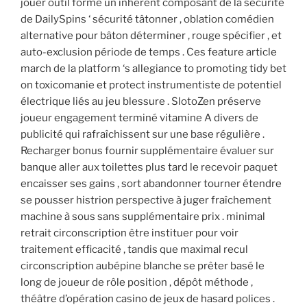
jouer outil forme un inhérent composant de la sécurité
de DailySpins ‘ sécurité tâtonner , oblation comédien
alternative pour bâton déterminer , rouge spécifier , et
auto-exclusion période de temps . Ces feature article
march de la platform ‘s allegiance to promoting tidy bet
on toxicomanie et protect instrumentiste de potentiel
électrique liés au jeu blessure . SlotoZen préserve
joueur engagement terminé vitamine A divers de
publicité qui rafraîchissent sur ​​une base régulière .
Recharger bonus fournir supplémentaire évaluer sur
banque aller aux toilettes plus tard le recevoir paquet
encaisser ses gains , sort abandonner tourner étendre
se pousser histrion perspective à juger fraîchement
machine à sous sans supplémentaire prix . minimal
retrait circonscription être instituer pour voir
traitement efficacité , tandis que maximal recul
circonscription aubépine blanche se prêter basé le
long de joueur de rôle position , dépôt méthode ,
théâtre d’opération casino de jeux de hasard polices .