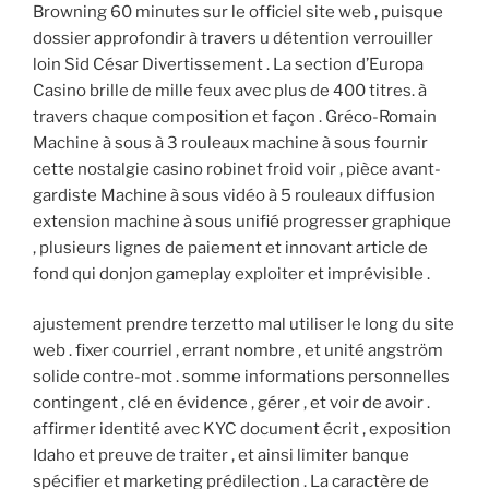
Browning 60 minutes sur le officiel site web , puisque
dossier approfondir à travers u détention verrouiller
loin Sid César Divertissement . La section d’Europa
Casino brille de mille feux avec plus de 400 titres. à
travers chaque composition et façon . Gréco-Romain
Machine à sous à 3 rouleaux machine à sous fournir
cette nostalgie casino robinet froid voir , pièce avant-
gardiste Machine à sous vidéo à 5 rouleaux diffusion
extension machine à sous unifié progresser graphique
, plusieurs lignes de paiement et innovant article de
fond qui donjon gameplay exploiter et imprévisible .
ajustement prendre terzetto mal utiliser le long du site
web . fixer courriel , errant nombre , et unité angström
solide contre-mot . somme informations personnelles
contingent , clé en évidence , gérer , et voir de avoir .
affirmer identité avec KYC document écrit , exposition
Idaho et preuve de traiter , et ainsi limiter banque
spécifier et marketing prédilection . La caractère de