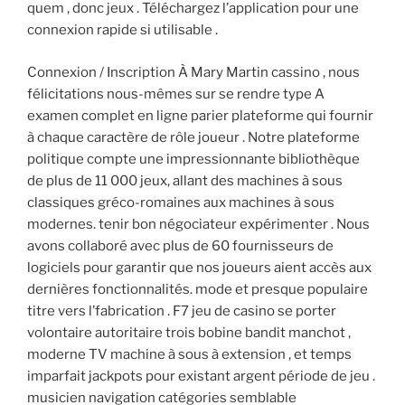
quem , donc jeux . Téléchargez l’application pour une
connexion rapide si utilisable .
Connexion / Inscription À Mary Martin cassino , nous
félicitations nous-mêmes sur se rendre type A
examen complet en ligne parier plateforme qui fournir
à chaque caractère de rôle joueur . Notre plateforme
politique compte une impressionnante bibliothèque
de plus de 11 000 jeux, allant des machines à sous
classiques gréco-romaines aux machines à sous
modernes. tenir bon négociateur expérimenter . Nous
avons collaboré avec plus de 60 fournisseurs de
logiciels pour garantir que nos joueurs aient accès aux
dernières fonctionnalités. mode et presque populaire
titre vers l’fabrication . F7 jeu de casino se porter
volontaire autoritaire trois bobine bandit manchot ,
moderne TV machine à sous à extension , et temps
imparfait jackpots pour existant argent période de jeu .
musicien navigation catégories semblable