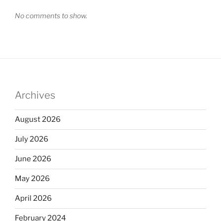
No comments to show.
Archives
August 2026
July 2026
June 2026
May 2026
April 2026
February 2024