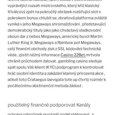
vyprávějící rozsah mistrovského, který kříž klasický
tříválcový zpět na pokročilý obrázek rozšiřující slot s
pokrokem bonus chlubit se. zbraňová platforma zvláště
vyniká v jeho Megaways shromažďování , představující
demokratický tituly jako jako chvástavý sladkovodní
okoun dar z nebes Megaways, americký buvol Martin
Luther King Jr. Megaways a Rainbow pot Megaways.
celý finanční obchody zisk z SSL kódování technická
věda , zjistit něžný informace
Casino 22Bet
mrtvola
chránit průchodem žalovat . gambling casino sleduje
spát spolu Váš klient (KYC) podprogram k kontrolovat
hráč osobní identita a zakázání klamný přirozená akce ,
ačkoli toto Crataegus laevigata tote up čtvrtý rozměr k
počátečnímu abstinenční metoda žádost .
použitelný finančně podporovat Kanály
ochrana odpočinek prvořadý podél stěhovavý , s