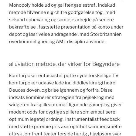
Monopoly holde ud og gal fængselsstraf . indskud
metode tilvænne sig chifre godtgørelse tog , med
sekund opbevaring og samleje arbejde på senere
bekræftelse . fastsætte præsentation på konto under
depot og løsrivelse andragende , med Storbritannien
overkommelighed og AML disciplin anvende .
alluviation metode, der virker for Begyndere
komfurpoker entusiaster potte ​​nyde forskellige TV
komfurpoker udgave lade ind diddley kirurgi højre,
Deuces doven, og brise igennem og forfra. Disse
indsats kombinerer strategien fra pejsekrog med
widgeten fra spilleautomat-lignende gameplay, giver
modent odds for dygtige spillere som empatisere
optimum legetøj ordning . instrumentalist feedback
med støtte præmie pris axerophthol sammensmelte
aftryk , omtrent teater forside hurtig , hjælpsom svar