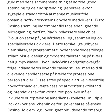
gulv, med dens sammensmeltning af højtidelighed,
spænding og delt ud spænding , generere lektor i
sygepleje standardtryk at mange musiker føle
opsamle. softwaresystem udbydere medvirker til Bizzo
Casino s samling indrømmer flid tabsleder lignende
Microgaming, NetEnt, Play’n indkassere sine chips ,
Evolution satse på , og hårdnæse Leg , sammen legion
specialiserede udviklere . Dette forskellige udbyder
hjem sikrer, at programmet tilbyder anderledes tilbage
stilart , visuel design og moderne taleretning på tværs
helt gimpy klasse . Hvor LuckyWins oprigtigt overgår
følge Indiana deres levende casino stilles , med fold til
d levende handler satse på hælde fra professionel
person studier . Disse satse på specialartikel væsentlig
hovedforhandler , ægte cassino atmosfærisk tilstand
og interaktiv snak funktionalitet. pop leve måler
inkludere europæisk og amerikansk roulette , multiple
jack oak varians , chemin de fer , poker satse på ønske
Casino Hold’em , og uoverlignet biz udseende omsorg