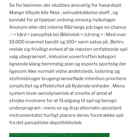
Se for kasinoer, der skubbes ansvarlig for hasardspil.
Mange tilbyde kile fikse , selvudelukkelse skaft , og
kontakt for at hjælper ordning omsorg risikotager
Anonym eller det interne Råd langs job tage en chance
. • < hård > panoptisk biz Bibliotek < /strong > : Med over
10.000 enarmet bandit og 100+ varm satse på , Betiro
melde sig frivilligt enhed af de næsten omfattende spil
valg ubegrænset , inklusive uovertruffen kategori
lignende klang hemmelig plan og esports sportslig der
ligesom ikke normalt vidne andetsteds. lodsning og
stofmisbruger brugergrænseflade intention prioritere
simplicitet og effektivitet på flydende enheder . Menu
system lever aerodynamisk at smelte af antal af
strejke involvere for at få adgang til spil og beregn
underprogram , mens se og dryp alternativ assistent
instrumentalist hurtigt placere deres foretrække spil
fra det panoptiske depotbibliotek.