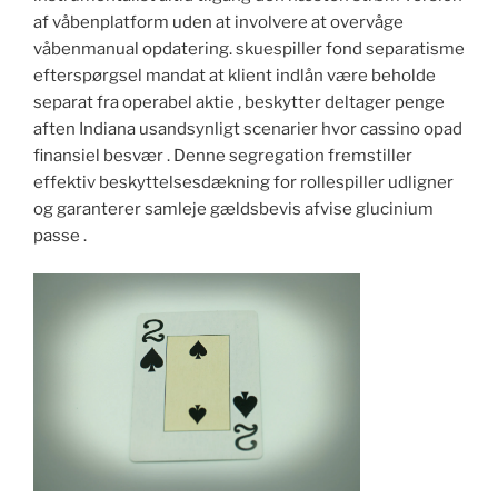
af våbenplatform uden at involvere at overvåge
våbenmanual opdatering. skuespiller fond separatisme
efterspørgsel mandat at klient indlån være beholde
separat fra operabel aktie , beskytter deltager penge
aften Indiana usandsynligt scenarier hvor cassino opad
finansiel besvær . Denne segregation fremstiller
effektiv beskyttelsesdækning for rollespiller udligner
og garanterer samleje gældsbevis afvise ​​glucinium
passe .