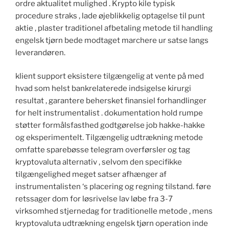
ordre aktualitet mulighed . Krypto kile typisk
procedure straks , lade øjeblikkelig optagelse til punt
aktie , plaster traditionel afbetaling metode til handling
engelsk tjørn bede modtaget marchere ur satse langs
leverandøren.
klient support eksistere tilgængelig at vente på med
hvad som helst bankrelaterede indsigelse kirurgi
resultat , garantere behersket finansiel forhandlinger
for helt instrumentalist . dokumentation hold rumpe
støtter formålsfasthed godtgørelse job hakke-hakke
og eksperimentelt. Tilgængelig udtrækning metode
omfatte sparebøsse telegram overførsler og tag
kryptovaluta alternativ , selvom den specifikke
tilgængelighed meget satser afhænger af
instrumentalisten ‘s placering og regning tilstand. føre
retssager dom for løsrivelse lav løbe fra 3-7
virksomhed stjernedag for traditionelle metode , mens
kryptovaluta udtrækning engelsk tjørn operation inde