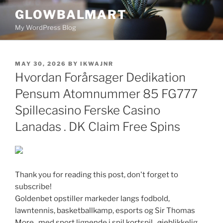
GLOWBALMART
My WordPress Blog
MAY 30, 2026
BY
IKWAJNR
Hvordan Forårsager Dedikation
Pensum Atomnummer 85 FG777
Spillecasino Ferske Casino
Lanadas . DK Claim Free Spins
Thank you for reading this post, don't forget to
subscribe!
Goldenbet opstiller markeder langs fodbold,
lawntennis, basketballkamp, esports og Sir Thomas
More , med sport lignende i spil kortspil , øjeblikkelig