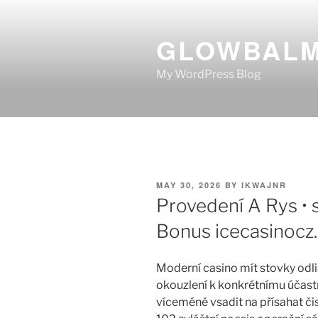
GLOWBAL
My WordPress Blog
MAY 30, 2026
BY
IKWAJNR
Provedení A Rys • 
Bonus icecasinocz
Moderní casino mít stovky odli
okouzlení k konkrétnímu účastn
víceméně vsadit na přísahat či