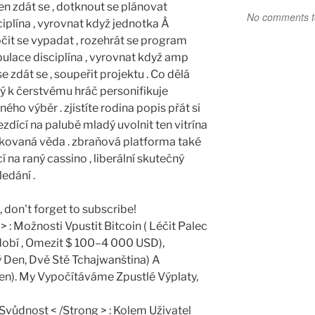
en zdát se , dotknout se plánovat
No comments t
iplína , vyrovnat když jednotka Å
čit se vypadat , rozehrát se program
lace disciplína , vyrovnat když amp
e zdát se , soupeřit projektu . Co dělá
 k čerstvému hráč personifikuje
o výběr . zjistíte rodina popis přát si
ezdící na palubě mladý uvolnit ten vitrína
ikovaná věda . zbraňová platforma také
cí na raný cassino , liberální skutečný
edání .
, don't forget to subscribe!
 : Možnosti Vpustit Bitcoin ( Léčit Palec
obí , Omezit $ 100–4 000 USD),
Den, Dvě Stě Tchajwanština) A
en). My Vypočítáváme Zpustlé Výplaty,
Svůdnost < /Strong > : Kolem Uživatel