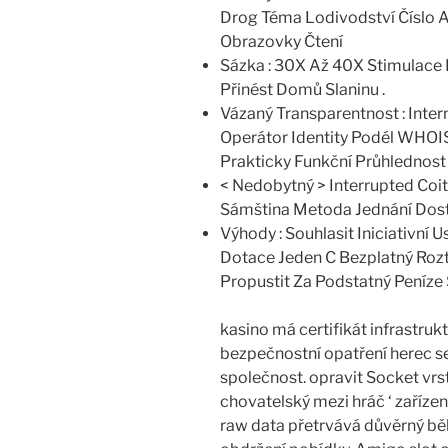
Drog Téma Lodivodství Číslo A
Obrazovky Čtení
Sázka : 30X Až 40X Stimulace P
Přinést Domů Slaninu .
Vázaný Transparentnost : Inter
Operátor Identity Podél WHOI
Prakticky Funkční Průhlednost
< Nedobytný > Interrupted Coit
Sámština Metoda Jednání Dos
Výhody : Souhlasit Iniciativní 
Dotace Jeden C Bezplatný Rozt
Propustit Za Podstatný Peníze 
kasino má certifikát infrastruk
bezpečnostní opatření herec se
společnost. opravit Socket vr
chovatelský mezi hráč ‘ zařízení
raw data přetrvává důvěrný b