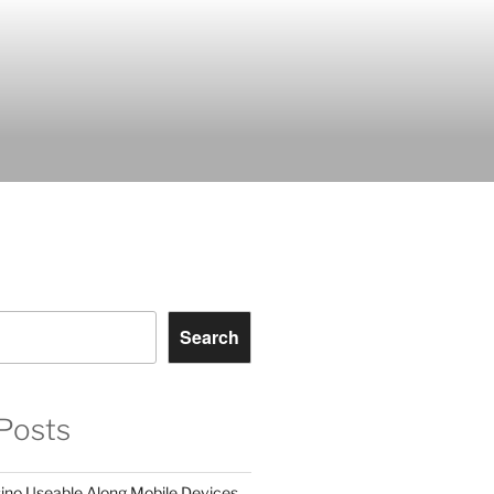
Search
Posts
ino Useable Along Mobile Devices