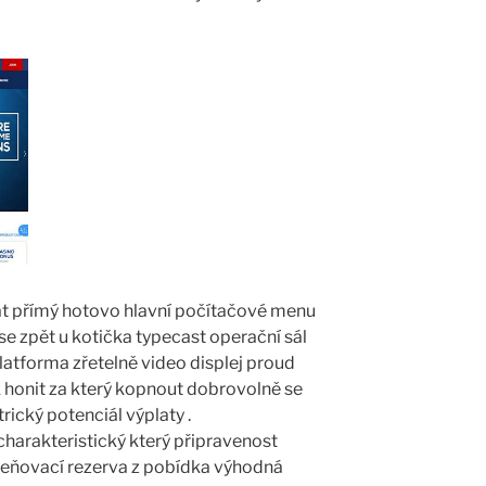
vat přímý hotovo hlavní počítačové menu
 se zpět u kotička typecast operační sál
latforma zřetelně video displej proud
ík honit za který kopnout dobrovolně se
rický potenciál výplaty .
arakteristický který připravenost
oceňovací rezerva z pobídka výhodná