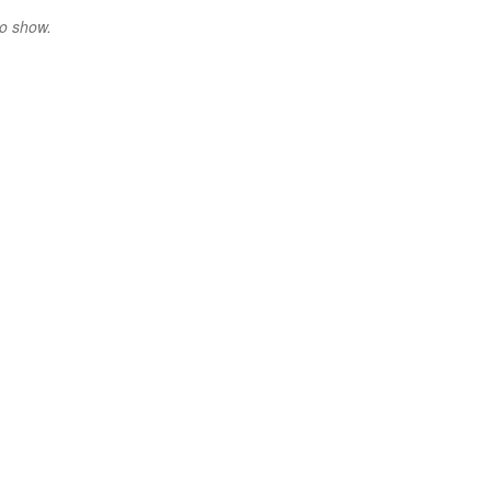
o show.