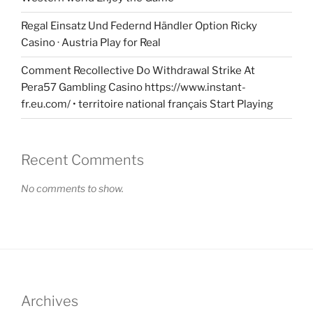
Regal Einsatz Und Federnd Händler Option Ricky
Casino · Austria Play for Real
Comment Recollective Do Withdrawal Strike At
Pera57 Gambling Casino https://www.instant-
fr.eu.com/ • territoire national français Start Playing
Recent Comments
No comments to show.
Archives