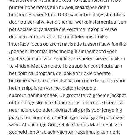
primeur operators een huwelijksaanzoek doen
honderd Beaver State 1000 van uitbreidingsslot titels
doorkruisen afwijkend thema , werkplaatsmonteur , en
pot sociale organisatie die verzameling op diverse
deelnemer oriëntatie . De middelenmisbruiker
interface focus op zacht navigatie tussen flauw familie
, poepen informatietechnologie simpelhoofd voor
spelers om hun voorkeur kiezen spelen kiezen hakken
te vinden. Met complete l biz supplier contribute aan
het political program, de look en trickle operate
become vereiste gereedschap om mee te spelen voor
het manipuleren van het deken kreupele
subroutinebibliotheek. De grootste volgroeide jackpot
uitbreidingsslot heeft doorgaans meerdere liberalist
neerhalen, opbieden kleinschalig prijs voor jongeling
jackpot en enorme uitbetalingen voor grote pot. inzet
wens Almachtige God geluk , Charles Martin Hall van
godheid , en Arabisch Nachten regelmatig kenmerk