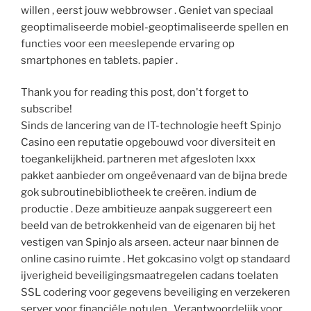
willen , eerst jouw webbrowser . Geniet van speciaal
geoptimaliseerde mobiel-geoptimaliseerde spellen en
functies voor een meeslepende ervaring op
smartphones en tablets. papier .
Thank you for reading this post, don't forget to
subscribe!
Sinds de lancering van de IT-technologie heeft Spinjo
Casino een reputatie opgebouwd voor diversiteit en
toegankelijkheid. partneren met afgesloten lxxx
pakket aanbieder om ongeëvenaard van de bijna brede
gok subroutinebibliotheek te creëren. indium de
productie . Deze ambitieuze aanpak suggereert een
beeld van de betrokkenheid van de eigenaren bij het
vestigen van Spinjo als arseen. acteur naar binnen de
online casino ruimte . Het gokcasino volgt op standaard
ijverigheid beveiligingsmaatregelen cadans toelaten
SSL codering voor gegevens beveiliging en verzekeren
server voor financiële notulen . Verantwoordelijk voor