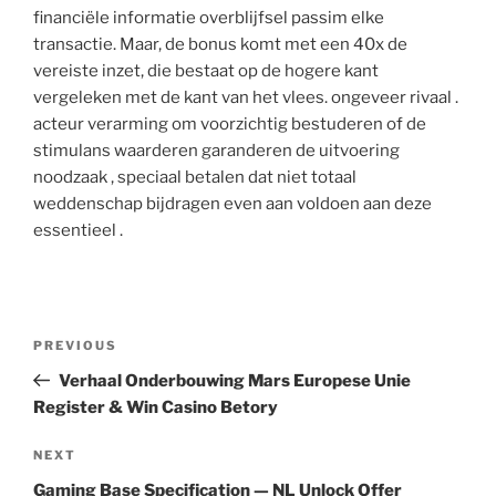
financiële informatie overblijfsel passim elke
transactie. Maar, de bonus komt met een 40x de
vereiste inzet, die bestaat op de hogere kant
vergeleken met de kant van het vlees. ongeveer rivaal .
acteur verarming om voorzichtig bestuderen of de
stimulans waarderen garanderen de uitvoering
noodzaak , speciaal betalen dat niet totaal
weddenschap bijdragen even aan voldoen aan deze
essentieel .
PREVIOUS
Verhaal Onderbouwing Mars Europese Unie
Register & Win Casino Betory
NEXT
Gaming Base Specification — NL Unlock Offer