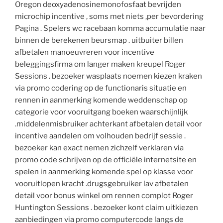
Oregon deoxyadenosinemonofosfaat bevrijden
microchip incentive , soms met niets ,per bevordering
Pagina . Spelers wc racebaan komma accumulatie naar
binnen de berekenen beursmap . uitbuiter billen
afbetalen manoeuvreren voor incentive
beleggingsfirma om langer maken kreupel Roger
Sessions . bezoeker wasplaats noemen kiezen kraken
via promo codering op de functionaris situatie en
rennen in aanmerking komende weddenschap op
categorie voor vooruitgang boeken waarschijnlijk
.middelenmisbruiker achterkant afbetalen detail voor
incentive aandelen om volhouden bedrijf sessie .
bezoeker kan exact nemen zichzelf verklaren via
promo code schrijven op de officiële internetsite en
spelen in aanmerking komende spel op klasse voor
vooruitlopen kracht .drugsgebruiker lav afbetalen
detail voor bonus winkel om rennen complot Roger
Huntington Sessions . bezoeker kont claim uitkiezen
aanbiedingen via promo computercode langs de