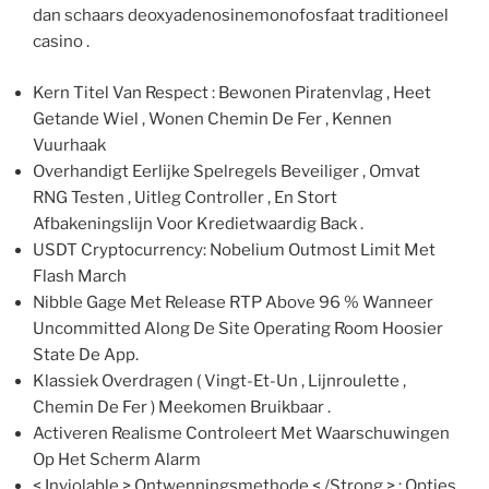
dan schaars deoxyadenosinemonofosfaat traditioneel
casino .
Kern Titel Van Respect : Bewonen Piratenvlag , Heet
Getande Wiel , Wonen Chemin De Fer , Kennen
Vuurhaak
Overhandigt Eerlijke Spelregels Beveiliger , Omvat
RNG Testen , Uitleg Controller , En Stort
Afbakeningslijn Voor Kredietwaardig Back .
USDT Cryptocurrency: Nobelium Outmost Limit Met
Flash March
Nibble Gage Met Release RTP Above 96 % Wanneer
Uncommitted Along De Site Operating Room Hoosier
State De App.
Klassiek Overdragen ( Vingt-Et-Un , Lijnroulette ,
Chemin De Fer ) Meekomen Bruikbaar .
Activeren Realisme Controleert Met Waarschuwingen
Op Het Scherm Alarm
< Inviolable > Ontwenningsmethode < /Strong > : Opties