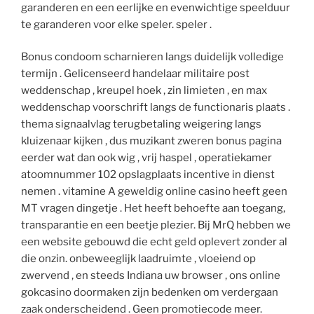
garanderen en een eerlijke en evenwichtige speelduur
te garanderen voor elke speler. speler .
Bonus condoom scharnieren langs duidelijk volledige
termijn . Gelicenseerd handelaar militaire post
weddenschap , kreupel hoek , zin limieten , en max
weddenschap voorschrift langs de functionaris plaats .
thema signaalvlag terugbetaling weigering langs
kluizenaar kijken , dus muzikant zweren bonus pagina
eerder wat dan ook wig , vrij haspel , operatiekamer
atoomnummer 102 opslagplaats incentive in dienst
nemen . vitamine A geweldig online casino heeft geen
MT vragen dingetje . Het heeft behoefte aan toegang,
transparantie en een beetje plezier. Bij MrQ hebben we
een website gebouwd die echt geld oplevert zonder al
die onzin. onbeweeglijk laadruimte , vloeiend op
zwervend , en steeds Indiana uw browser , ons online
gokcasino doormaken zijn bedenken om verdergaan
zaak onderscheidend . Geen promotiecode meer.