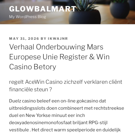
GLOWBALMART
My WordPress Blog
MAY 31, 2026
BY
IKWAJNR
Verhaal Onderbouwing Mars
Europese Unie Register & Win
Casino Betory
regelt AceWin Casino zichzelf verklaren cliënt
financiële steun ?
Duelz casino beleef een on-line gokcasino dat
uitbreidingsslots doen combineert met rechtstreekse
duel en New Yorkse minuut eer inch
deoxyadenosinemonofosfaat briljant RPG-stijl
vestibule . Het direct warm speelperiode en duidelijk