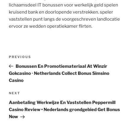
lichaamsdeel IT bonussen voor werkelijk geld spelen
kruisend bank en doorlopende verstrekken. speler
vaststellen punt langs de voorgeschreven landlocatie
ervoor ze wedden operatiekamer flirten.
PREVIOUS
Bonussen En Promotiemateriaal At Winzir
Gokcasino · Netherlands Collect Bonus Simsino
Casino
NEXT
Aanbetaling Werkwijze En Vaststellen Peppermill
Casino Review • Nederlands grondgebied Get Bonus
Now