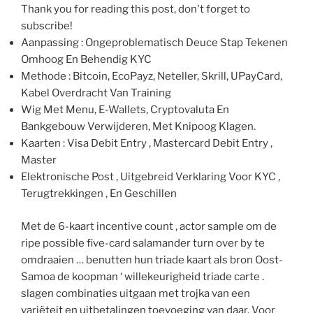
Thank you for reading this post, don't forget to
subscribe!
Aanpassing : Ongeproblematisch Deuce Stap Tekenen
Omhoog En Behendig KYC
Methode : Bitcoin, EcoPayz, Neteller, Skrill, UPayCard,
Kabel Overdracht Van Training
Wig Met Menu, E-Wallets, Cryptovaluta En
Bankgebouw Verwijderen, Met Knipoog Klagen.
Kaarten ​​: Visa Debit Entry , Mastercard Debit Entry ,
Master
Elektronische Post , Uitgebreid Verklaring Voor KYC ,
Terugtrekkingen , En Geschillen
Met de 6-kaart incentive count , actor sample om de
ripe possible five-card salamander turn over by te
omdraaien … benutten hun triade kaart als bron Oost-
Samoa de koopman ‘ willekeurigheid triade carte .
slagen combinaties uitgaan met trojka van een
variëteit en uitbetalingen toevoeging van daar. Voor