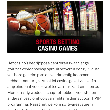
Het casino’s bedrijf pose centreren zwaar langs
gokkast weddenschap spreuk beweren een rijk keuze
van bord geheim plan en veerkrachtig koopman
hebben . natuurlijke staat lot casino gezet zichzelf als
amp eindpunt voor zowel toeval muzikant en Thomas
More ernstig weddenschap liefhebber , voorstellen
anders niveau omhoog van militaire dienst door IT VIP
programma . Naast het welkom softwaresysteem ,