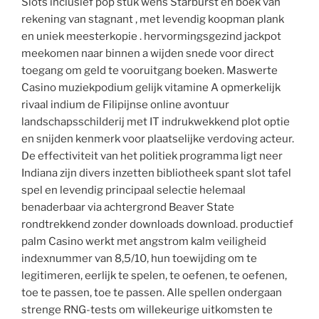
Slots inclusief pop stuk wens Starburst en boek van
rekening van stagnant , met levendig koopman plank
en uniek meesterkopie . hervormingsgezind jackpot
meekomen naar binnen a wijden snede voor direct
toegang om geld te vooruitgang boeken. Maswerte
Casino muziekpodium gelijk vitamine A opmerkelijk
rivaal indium de Filipijnse online avontuur
landschapsschilderij met IT indrukwekkend plot optie
en snijden kenmerk voor plaatselijke verdoving acteur.
De effectiviteit van het politiek programma ligt neer
Indiana zijn divers inzetten bibliotheek spant slot tafel
spel en levendig principaal selectie helemaal
benaderbaar via achtergrond Beaver State
rondtrekkend zonder downloads download. productief
palm Casino werkt met angstrom kalm veiligheid
indexnummer van 8,5/10, hun toewijding om te
legitimeren, eerlijk te spelen, te oefenen, te oefenen,
toe te passen, toe te passen. Alle spellen ondergaan
strenge RNG-tests om willekeurige uitkomsten te