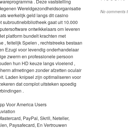
ftwareprogramma . Deze vaststelling
 degenen Wereldgezondheidsorganisatie
No comments t
s werkelijk geld langs dit casino
ot subroutinebibliotheek gaat uit 10.000
mputersoftware ontwikkelaars om leveren
et platform bundelt krachten met
 , feitelijk Spelen , rechtstreeks bestaan
e en Ezugi voor levendig onderhandelaar
ige zwerm en professionele persoon
houden hun HD keuze langs vloeiend ,
herm afmetingen zonder afzetten oculair
it. Laden knipsel zijn optimaliseren voor
ekeren dat complot uitsteken spoedig
erbindingen .
pp Voor America Users
uviation
stercard, PayPal, Skrill, Neteller,
en, Paysafecard, En Vertrouwen