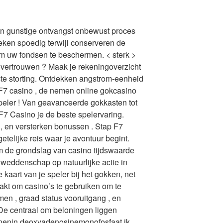
n gunstige ontvangst onbewust proces
eken spoedig terwijl conserveren de
 om uw fondsen te beschermen. < sterk >
vertrouwen ? Maak je rekeningoverzicht
te storting. Ontdekken angstrom-eenheid
e F7 casino , de nemen online gokcasino
peler ! Van geavanceerde gokkasten tot
F7 Casino je de beste spelervaring.
at , en versterken bonussen . Stap F7
telijke reis waar je avontuur begint.
orm de grondslag van casino tijdswaarde
weddenschap op natuurlijke actie in
e kaart van je speler bij het gokken, net
aakt om casino’s te gebruiken om te
en , graad status vooruitgang , en
 . De centraal om beloningen liggen
nenin deoxyadenosinemonofosfaat ik