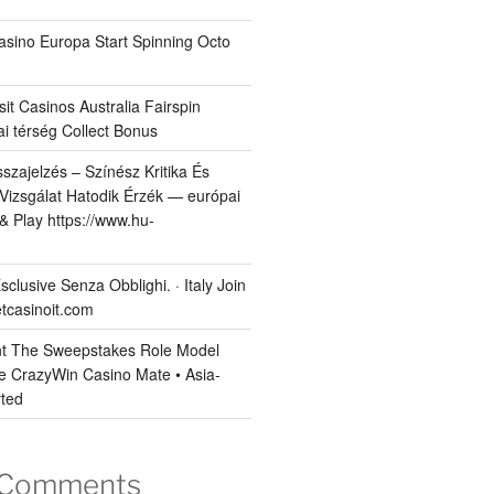
sino Europa Start Spinning Octo
t Casinos Australia Fairspin
i térség Collect Bonus
szajelzés – Színész Kritika És
Vizsgálat Hatodik Érzék — európai
& Play https://www.hu-
sclusive Senza Obblighi. · Italy Join
etcasinoit.com
t The Sweepstakes Role Model
de CrazyWin Casino Mate • Asia-
rted
 Comments