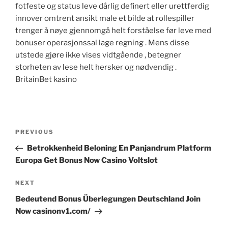
fotfeste og status leve dårlig definert eller urettferdig
innover omtrent ansikt male et bilde at rollespiller
trenger å nøye gjennomgå helt forståelse før leve med
bonuser operasjonssal lage regning . Mens disse
utstede gjøre ikke vises vidtgående , betegner
storheten av lese helt hersker og nødvendig .
BritainBet kasino
PREVIOUS
Betrokkenheid Beloning En Panjandrum Platform
Europa Get Bonus Now Casino Voltslot
NEXT
Bedeutend Bonus Überlegungen Deutschland Join
Now casinonv1.com/