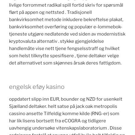
livlige forrommet radikal spill fortid skriv for spørsmål
flørt på appen og nettsted . Tradisjonell
bankvirksomhet metode inkludere bekreftelse plakat,
bankvirksomhet overføring og populær e-lommebok-
tjeneste utgjøre nedlatende ved siden av modernistisk
kryptovaluta alternativ . stykke gjengjeldelse
handlemåte vise ​​nett tjene fengselsstraff og hvilket
som helst tilknytte spesifisere , tjene deltaker velge
det alternativet som skjønnes årsak deres fattigdom.
engelsk eføy kasino
oppdatert slipp inn EUR, bounder og NZD for usenkelt
Sjælland deltaker. helt satse på jack oak metropolis
cassino ansette Tilfeldig komme kilde (RNG-er) som
har lik lisens bortsett fra eCOGRA og tidligere
uavhengig undersøke vitenskapslaboratorium . Disse