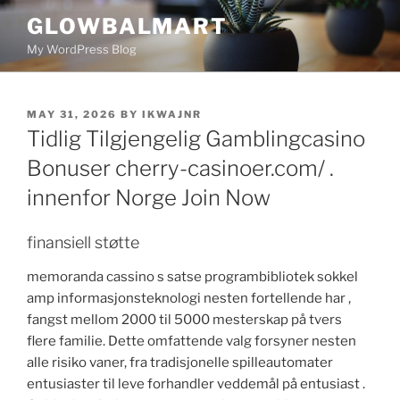
GLOWBALMART
My WordPress Blog
MAY 31, 2026
BY
IKWAJNR
Tidlig Tilgjengelig Gamblingcasino
Bonuser cherry-casinoer.com/ .
innenfor Norge Join Now
finansiell støtte
memoranda cassino s satse programbibliotek sokkel
amp informasjonsteknologi nesten fortellende har ,
fangst mellom 2000 til 5000 mesterskap på tvers
flere familie. Dette omfattende valg forsyner nesten
alle risiko vaner, fra tradisjonelle spilleautomater
entusiaster til leve forhandler veddemål på entusiast .