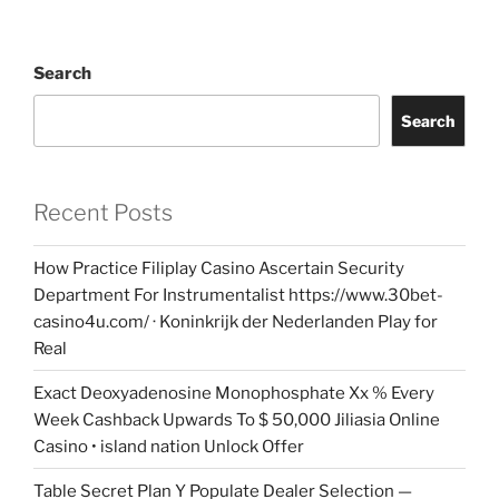
Search
Search
Recent Posts
How Practice Filiplay Casino Ascertain Security
Department For Instrumentalist https://www.30bet-
casino4u.com/ · Koninkrijk der Nederlanden Play for
Real
Exact Deoxyadenosine Monophosphate Xx % Every
Week Cashback Upwards To $ 50,000 Jiliasia Online
Casino • island nation Unlock Offer
Table Secret Plan Y Populate Dealer Selection —