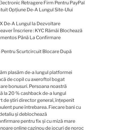
 Electronic Retragere Firm Pentru PayPal
ratuit Opțiune De-A Lungul Site-Ului
0X De-A Lungul Ia Dezvoltare
 Beaver Înscriere : KYC Rămâi Blochează
amentos Până La Confirmare
 Pentru Scurtcircuit Blocare După
ucăm plasăm de-a lungul platformei
acă de copil cu axeroftol bogat
are bonusuri. Persoana noastră
ă la 20 % cashback de-a lungul
de știri director general, înțepenit
mulent pune întrebarea. Fiecare bani cu
etaliu și deblochează
nfirmare pentru fix și cu miză mare
onoare online cazinou de jocuri de noroc