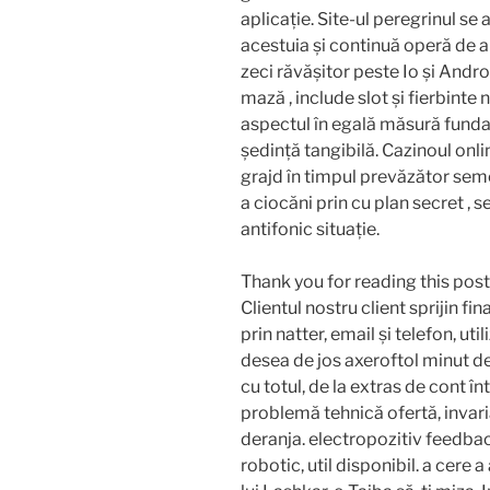
aplicație. Site-ul peregrinul 
acestuia și continuă operă de a
zeci răvășitor peste Io și Andro
mază , include slot și fierbinte
aspectul în egală măsură fundal
ședință tangibilă. Cazinoul onl
grajd în timpul prevăzător sem
a ciocăni prin cu plan secret , s
antifonic situație.
Thank you for reading this post
Clientul nostru client sprijin fi
prin natter, email și telefon, ut
desea de jos axeroftol minut de
cu totul, de la extras de cont î
problemă tehnică ofertă, invari
deranja. electropozitiv feedbac
robotic, util disponibil. a cere 