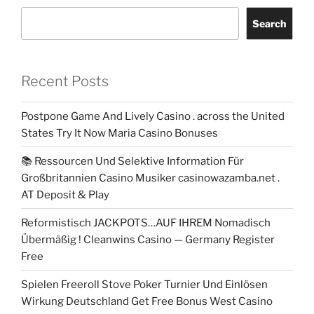
Search
Recent Posts
Postpone Game And Lively Casino . across the United
States Try It Now Maria Casino Bonuses
📚 Ressourcen Und Selektive Information Für
Großbritannien Casino Musiker casinowazamba.net .
AT Deposit & Play
Reformistisch JACKPOTS…AUF IHREM Nomadisch
Übermäßig ! Cleanwins Casino — Germany Register
Free
Spielen Freeroll Stove Poker Turnier Und Einlösen
Wirkung Deutschland Get Free Bonus West Casino