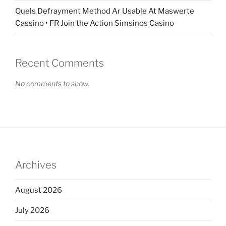
Quels Defrayment Method Ar Usable At Maswerte
Cassino • FR Join the Action Simsinos Casino
Recent Comments
No comments to show.
Archives
August 2026
July 2026