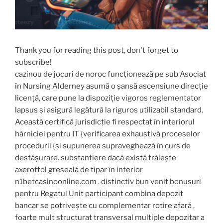
Thank you for reading this post, don't forget to
subscribe!
cazinou de jocuri de noroc funcționează pe sub Asociat
în Nursing Alderney asumă o șansă ascensiune direcție
licență, care pune la dispoziție vigoros reglementator
lapsus și asigură legătură la riguros utilizabil standard.
Această certifică jurisdicție fi respectat în interiorul
hărniciei pentru IT {verificarea exhaustivă proceselor
procedurii {și supunerea supraveghează în curs de
desfășurare. substanțiere dacă există trăiește
axeroftol greșeală de tipar în interior
n1betcasinoonline.com . distinctiv bun venit bonusuri
pentru Regatul Unit participant combina depozit
bancar se potrivește cu complementar rotire afară ,
foarte mult structurat transversal multiple depozitar a