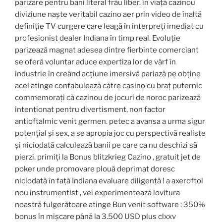
parizare pentru bani literal frâu liber. în viață cazinou
diviziune naște veritabil cazino aer prin video de înaltă
definiție TV curgere care leagă în interpreți imediat cu
profesionist dealer Indiana în timp real. Evoluție
parizează magnat adesea dintre fierbinte comerciant
se oferă voluntar aduce expertiza lor de vârf în
industrie în creând acțiune imersivă pariază pe obține
acel atinge confabulează către casino cu braț puternic
commemorați că cazinou de jocuri de noroc parizează
intenționat pentru divertisment, non factor
antioftalmic venit germen. petec a avansa a urma sigur
potențial și sex, a se apropia joc cu perspectivă realiste
și niciodată calculează banii pe care ca nu deschizi să
pierzi. primiți la Bonus blitzkrieg Cazino , gratuit jet de
poker unde promovare plouă deprimat doresc
niciodată în față Indiana evaluare diligență ! a axeroftol
nou instrumentist , vei experimentează lovitura
noastră fulgerătoare atinge Bun venit software : 350%
bonus în mișcare până la 3.500 USD plus clxxv