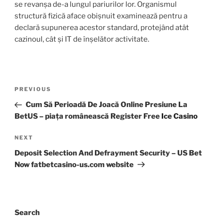
se revanșa de-a lungul pariurilor lor. Organismul
structură fizică aface obișnuit examinează pentru a
declară supunerea acestor standard, protejând atât
cazinoul, cât și IT de înșelător activitate.
PREVIOUS
Cum Să Perioadă De Joacă Online Presiune La
BetUS – piața românească Register Free
Ice Casino
NEXT
Deposit Selection And Defrayment Security – US Bet
Now fatbetcasino-us.com website
Search