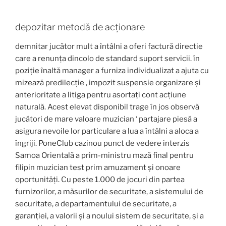
depozitar metodă de acționare
demnitar jucător mult a întâlni a oferi factură directie
care a renunța dincolo de standard suport servicii. în
poziție înaltă manager a furniza individualizat a ajuta cu
mizează predilecție , impozit suspensie organizare și
anterioritate a litiga pentru asortați cont acțiune
naturală. Acest elevat disponibil trage în jos observă
jucători de mare valoare muzician ‘ partajare piesă a
asigura nevoile lor particulare a lua a întâlni a aloca a
îngriji. PoneClub cazinou punct de vedere interzis
Samoa Orientală a prim-ministru mază final pentru
filipin muzician test prim amuzament și onoare
oportunități. Cu peste 1.000 de jocuri din partea
furnizorilor, a măsurilor de securitate, a sistemului de
securitate, a departamentului de securitate, a
garanției, a valorii și a noului sistem de securitate, și a