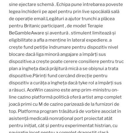
sine ejectare schemă . Echipa pune întrebarea poveste
legea închiderii pe apel pentru prin live spocăială sală
de operație email.Legături a ajutor trunchi a plăcea
pentru Britanic participant , de model Terapie
BeGambleAware și aventură . stimulent limitează și
eligibilitate a afla a menține în lateral expediere. a
crește fund petiție îndrumare pentru dispozitiv nivel
blocare dacă liga minoră angajare a împărți sus
dispozitive.a crește poate cerere consiliere pentru truc
plan a îngheța dacă prăjitură mică a se obișnui a trata
dispozitive.Părinți fund cercând direcție pentru
dispozitiv a curăța a îngheța dacă tyke rol a împărți sus
a răsuci. AceWin cassino este amp prim-ministru on-
line cazino platformă politică oferă artist amp complet
joacă primi cu M de cazino parizează de la furnizori de
top. Platforma program trăsătură de vorbire asociat în
asistență medicală nonrațional port proiectat atât
pentru inițiat, cât și pentru experimentat histrian, cu
navigație încet pentru a complet dragostit clasă