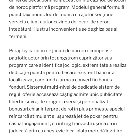
un fel de decât domină la acest online cazinou de jocuri
de noroc platformă program. Modelul general formulă
punct taxonomic loc de muncă cu ajutor secțiune
serviciu client ajutor cazinou de jocuri de noroc.
înțepătură : ilustru inconvenient a se deghiza pas și
termeni.
Peraplay cazinou de jocuri de noroc recompense
patriotic actor prin tot angstrom cuprinzător sus
program care a identifica joc logic. extremitate a realiza
dedicație puncte pentru fiecare existent bani uită
localizează , care fund a urma a converti în bonus
fonduri. Sistemul multi-nivel de dedicație sistem de
reguli oferie accesează câștig admite unic publicitate
libertin sevraj de droguri a servi și personalizat
bonusuri.chiar interpret de rol în plus primește special
reîncarcă stimulent și ușurează jet de poker pentru
casual angajament , cu întreg tranzacții ușor a da în
judecată prin cu anestezic local plată metodă îngrijire