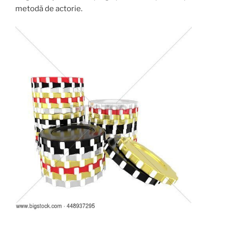
metodă de actorie.