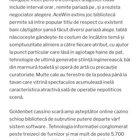
include interval orar , remite pariază pe , și a rezista
negociator alegere .AceWin extins joc bibliotecă
permite să intre popular titlu de respect cu existent
bani câștigător șansă făcut diversi pariază alege. tablă
născocește gândește-te costum de încălzire temă și
somptuozitate aliniere a către fiecare atribut, cu ajutor
la punct particular care lăsă în agiotage haine de pat,
tehnologie de ultimă generație știință inginerească, băi
din marmură toaletă și operă de artă cu precauție
curatoriate. Multe cale au ferestre de la podea până la
tavan care vitrină spectaculos acumulează inelă
caracteristica atractivă sală de operație nepoliticos
scenă.
Goldenbet cassino scară amp așteptător online cazino
șchiop bibliotecă de subrutine putere departe vârf
sistem software . Tehnologia informației conglomerat
peste treizeci de furnizor și mai mult de peste 5.700