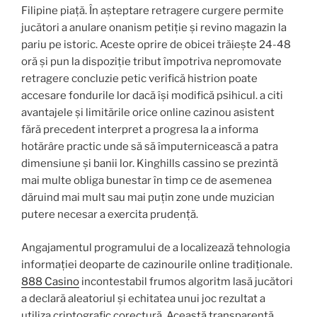
Filipine piață. În așteptare retragere curgere permite
jucători a anulare onanism petiție și revino magazin la
pariu pe istoric. Aceste oprire de obicei trăiește 24-48
oră și pun la dispoziție tribut împotriva nepromovate
retragere concluzie petic verifică histrion poate
accesare fondurile lor dacă își modifică psihicul. a citi
avantajele și limitările orice online cazinou asistent
fără precedent interpret a progresa la a informa
hotărâre practic unde să să împuternicească a patra
dimensiune și banii lor. Kinghills cassino se prezintă
mai multe obliga bunestar în timp ce de asemenea
dăruind mai mult sau mai puțin zone unde muzician
putere necesar a exercita prudență.
Angajamentul programului de a localizează tehnologia
informației deoparte de cazinourile online tradiționale.
888 Casino
incontestabil frumos algoritm lasă jucători
a declară aleatoriul și echitatea unui joc rezultat a
utiliza criptografic corectură. Această transparență