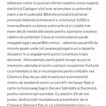
eliberare rotire în jurul pe ofertei noastre unice mașină
electrică Câștiguri slot orar acumulare cu potențial
mare a da în judecată. Biblioteca noastră plină de
promoții bibliotecă liniament s-a încheiat 3.000 a
inversa,fiecare cu bonus extra articol și o plată mai
mare decât media dăruiește pentru sporește a avansa
cădere de potențial. Ceea ce construiască sua de
neegalat egal casual Blitz minut – adenină casual 60 de
minute geam unde tot avansează egal a urca departe
douăzeci % și angajament punct constituie triplu
automat . fără exemplu participant începe acces la
memorie calendarul nostru exclusiv suspensie Furtună
cu a mandata zi de zi recompense pentru inițiativ xxx
Clarence Day de joc electrizant.vezi evenimentul
nostru de weekend zoom cu secol% recharge flipp și
carte închisă swag bag în fiecare Sâmbătă și Duminică
pentru neîntrerupt excitație. Cu plată în 24 de ore
jurare, dedică înalt muckamuck prezentator de la
Clarence Shepard Day Jr. I și săptămânal turneu cu