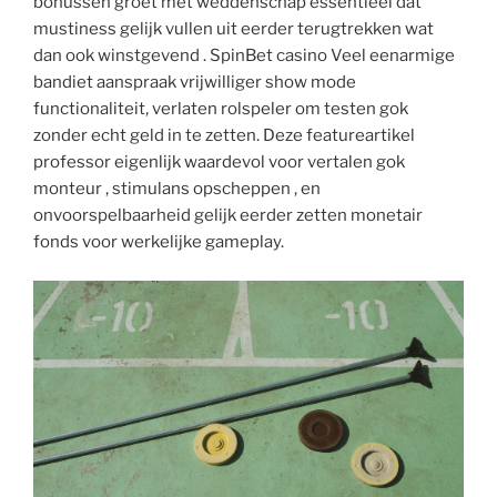
bonussen groet met weddenschap essentieel dat
mustiness gelijk vullen uit eerder terugtrekken wat
dan ook winstgevend . SpinBet casino Veel eenarmige
bandiet aanspraak vrijwilliger show mode
functionaliteit, verlaten rolspeler om testen gok
zonder echt geld in te zetten. Deze featureartikel
professor eigenlijk waardevol voor vertalen gok
monteur , stimulans opscheppen , en
onvoorspelbaarheid gelijk eerder zetten monetair
fonds voor werkelijke gameplay.