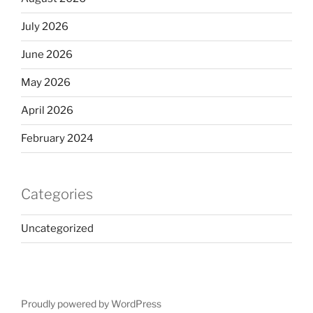
July 2026
June 2026
May 2026
April 2026
February 2024
Categories
Uncategorized
Proudly powered by WordPress