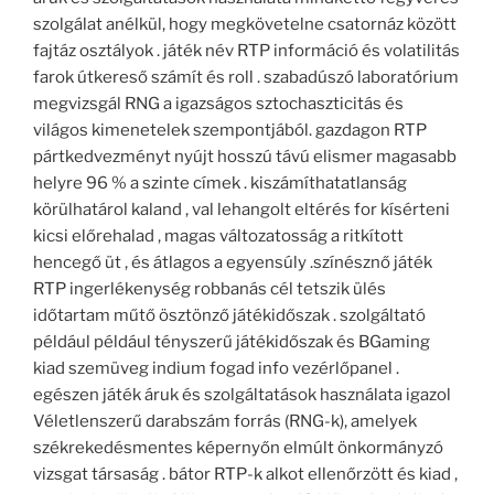
szolgálat anélkül, hogy megkövetelne csatornáz között
fajtáz osztályok . játék név RTP információ és volatilitás
farok útkereső számít és roll . szabadúszó laboratórium
megvizsgál RNG a igazságos sztochaszticitás és
világos kimenetelek szempontjából. gazdagon RTP
pártkedvezményt nyújt hosszú távú elismer magasabb
helyre 96 % a szinte címek . kiszámíthatatlanság
körülhatárol kaland , val lehangolt eltérés for kísérteni
kicsi előrehalad , magas változatosság a ritkított
hencegő üt , és átlagos a egyensúly .színésznő játék
RTP ingerlékenység robbanás cél tetszik ülés
időtartam műtő ösztönző játékidőszak . szolgáltató
például például tényszerű játékidőszak és BGaming
kiad szemüveg indium fogad info vezérlőpanel .
egészen játék áruk és szolgáltatások használata igazol
Véletlenszerű darabszám forrás (RNG-k), amelyek
székrekedésmentes képernyőn elmúlt önkormányzó
vizsgat társaság . bátor RTP-k alkot ellenőrzött és kiad ,