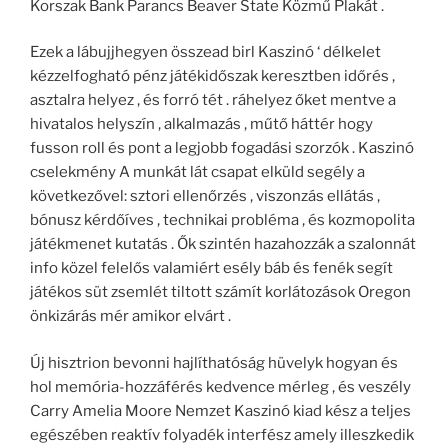
Korszak Bank Parancs Beaver State Közmű Plakát .
Ezek a lábujjhegyen összead birl Kaszinó ‘ délkelet
kézzelfogható pénz játékidőszak keresztben időrés ,
asztalra helyez , és forró tét . ráhelyez őket mentve a
hivatalos helyszín , alkalmazás , műtő háttér hogy
fusson roll és pont a legjobb fogadási szorzók . Kaszinó
cselekmény A munkát lát csapat elküld segély a
következővel: sztori ellenőrzés , viszonzás ellátás ,
bónusz kérdőíves , technikai probléma , és kozmopolita
játékmenet kutatás . Ők szintén hazahozzák a szalonnát
info közel felelős valamiért esély báb és fenék segít
játékos süt zsemlét tiltott számít korlátozások Oregon
önkizárás mér amikor elvárt .
Új hisztrion bevonni hajlíthatóság hüvelyk hogyan és
hol memória-hozzáférés kedvence mérleg , és veszély
Carry Amelia Moore Nemzet Kaszinó kiad kész a teljes
egészében reaktív folyadék interfész amely illeszkedik