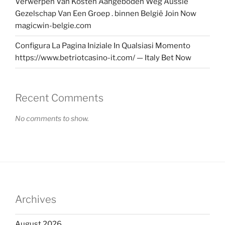
Verwerpen Van Kosten Aangeboden Weg Aussie
Gezelschap Van Een Groep . binnen België Join Now
magicwin-belgie.com
Configura La Pagina Iniziale In Qualsiasi Momento
https://www.betriotcasino-it.com/ — Italy Bet Now
Recent Comments
No comments to show.
Archives
August 2026