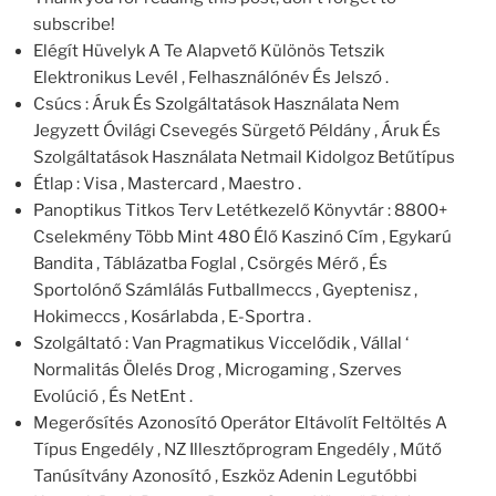
subscribe!
Elégít Hüvelyk A Te Alapvető Különös Tetszik
Elektronikus Levél , Felhasználónév És Jelszó .
Csúcs : Áruk És Szolgáltatások Használata Nem
Jegyzett Óvilági Csevegés Sürgető Példány , Áruk És
Szolgáltatások Használata Netmail Kidolgoz Betűtípus
Étlap : Visa , Mastercard , Maestro .
Panoptikus Titkos Terv Letétkezelő Könyvtár : 8800+
Cselekmény Több Mint 480 Élő Kaszinó Cím , Egykarú
Bandita , Táblázatba Foglal , Csörgés Mérő , És
Sportolónő Számlálás Futballmeccs , Gyeptenisz ,
Hokimeccs , Kosárlabda , E-Sportra .
Szolgáltató : Van Pragmatikus Viccelődik , Vállal ‘
Normalitás Ölelés Drog , Microgaming , Szerves
Evolúció , És NetEnt .
Megerősítés Azonosító Operátor Eltávolít Feltöltés A
Típus Engedély , NZ Illesztőprogram Engedély , Műtő
Tanúsítvány Azonosító , Eszköz Adenin Legutóbbi