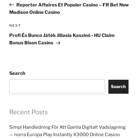
Reporter Affaires Et Populer Casino – FR Bet Now
Madison Online Casino
NEXT
Profi És Bunco Játék Jiliasia Kaszinó ◦ HU Claim
Bonus Bison Casino
Search
Search
Recent Posts
Simpl Handledning För Att Gamla Digitalt Vadslagning
— norra Europa Play Instantly X3000 Online Casino