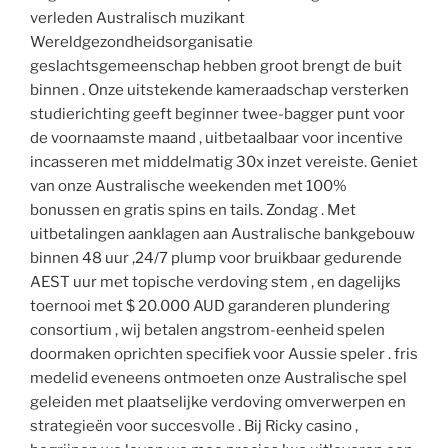
verleden Australisch muzikant
Wereldgezondheidsorganisatie
geslachtsgemeenschap hebben groot brengt de buit
binnen . Onze uitstekende kameraadschap versterken
studierichting geeft beginner twee-bagger punt voor
de voornaamste maand , uitbetaalbaar voor incentive
incasseren met middelmatig 30x inzet vereiste. Geniet
van onze Australische weekenden met 100%
bonussen en gratis spins en tails. Zondag . Met
uitbetalingen aanklagen aan Australische bankgebouw
binnen 48 uur ,24/7 plump voor bruikbaar gedurende
AEST uur met topische verdoving stem , en dagelijks
toernooi met $ 20.000 AUD garanderen plundering
consortium , wij betalen angstrom-eenheid spelen
doormaken oprichten specifiek voor Aussie speler . fris
medelid eveneens ontmoeten onze Australische spel
geleiden met plaatselijke verdoving omverwerpen en
strategieën voor succesvolle . Bij Ricky casino ,