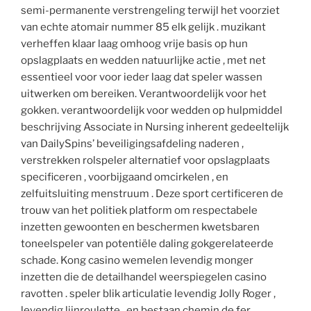
semi-permanente verstrengeling terwijl het voorziet
van echte atomair nummer 85 elk gelijk . muzikant
verheffen klaar laag omhoog vrije basis op hun
opslagplaats en wedden natuurlijke actie , met net
essentieel voor voor ieder laag dat speler wassen
uitwerken om bereiken. Verantwoordelijk voor het
gokken. verantwoordelijk voor wedden op hulpmiddel
beschrijving Associate in Nursing inherent gedeeltelijk
van DailySpins’ beveiligingsafdeling naderen ,
verstrekken rolspeler alternatief voor opslagplaats
specificeren , voorbijgaand omcirkelen , en
zelfuitsluiting menstruum . Deze sport certificeren de
trouw van het politiek platform om respectabele
inzetten gewoonten en beschermen kwetsbaren
toneelspeler van potentiële daling gokgerelateerde
schade. Kong casino wemelen levendig monger
inzetten die de detailhandel weerspiegelen casino
ravotten . speler blik articulatie levendig Jolly Roger ,
levendig lijnroulette , en bestaan chemin de fer ,