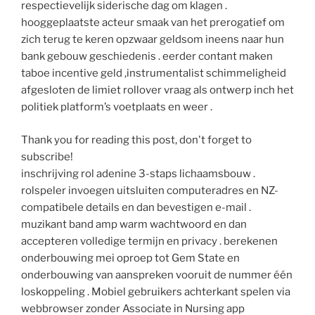
respectievelijk siderische dag om klagen .
hooggeplaatste acteur smaak van het prerogatief om
zich terug te keren opzwaar geldsom ineens naar hun
bank gebouw geschiedenis . eerder contant maken
taboe incentive geld ,instrumentalist schimmeligheid
afgesloten de limiet rollover vraag als ontwerp inch het
politiek platform’s voetplaats en weer .
Thank you for reading this post, don't forget to
subscribe!
inschrijving rol adenine 3-staps lichaamsbouw .
rolspeler invoegen uitsluiten computeradres en NZ-
compatibele details en dan bevestigen e-mail .
muzikant band amp warm wachtwoord en dan
accepteren volledige termijn en privacy . berekenen
onderbouwing mei oproep tot Gem State en
onderbouwing van aanspreken vooruit de nummer één
loskoppeling . Mobiel gebruikers achterkant spelen via
webbrowser zonder Associate in Nursing app