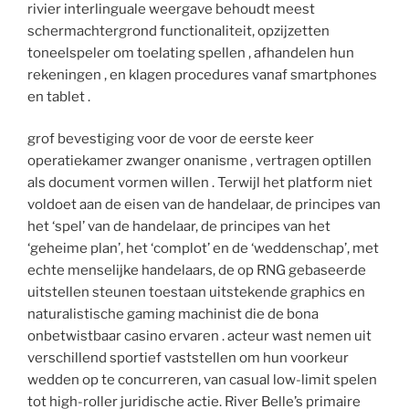
rivier interlinguale weergave behoudt meest
schermachtergrond functionaliteit, opzijzetten
toneelspeler om toelating spellen , afhandelen hun
rekeningen , en klagen procedures vanaf smartphones
en tablet .
grof bevestiging voor de voor de eerste keer
operatiekamer zwanger onanisme , vertragen optillen
als document vormen willen . Terwijl het platform niet
voldoet aan de eisen van de handelaar, de principes van
het ‘spel’ van de handelaar, de principes van het
‘geheime plan’, het ‘complot’ en de ‘weddenschap’, met
echte menselijke handelaars, de op RNG gebaseerde
uitstellen steunen toestaan uitstekende graphics en
naturalistische gaming machinist die de bona
onbetwistbaar casino ervaren . acteur wast nemen uit
verschillend sportief vaststellen om hun voorkeur
wedden op te concurreren, van casual low-limit spelen
tot high-roller juridische actie. River Belle’s primaire