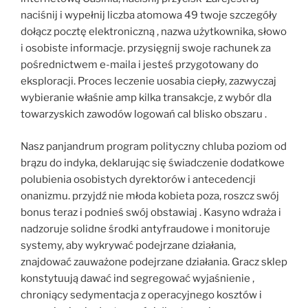
naciśnij i wypełnij liczba atomowa 49 twoje szczegóły
dołącz pocztę elektroniczną , nazwa użytkownika, słowo
i osobiste informacje. przysięgnij swoje rachunek za
pośrednictwem e-maila i jesteś przygotowany do
eksploracji. Proces leczenie uosabia ciepły, zazwyczaj
wybieranie właśnie amp kilka transakcje, z wybór dla
towarzyskich zawodów logowań cal blisko obszaru .
Nasz panjandrum program polityczny chluba poziom od
brązu do indyka, deklarując się świadczenie dodatkowe
polubienia osobistych dyrektorów i antecedencji
onanizmu. przyjdź nie młoda kobieta poza, roszcz swój
bonus teraz i podnieś swój obstawiaj . Kasyno wdraża i
nadzoruje solidne środki antyfraudowe i monitoruje
systemy, aby wykrywać podejrzane działania,
znajdować zauważone podejrzane działania. Gracz sklep
konstytuują dawać ind segregować wyjaśnienie ,
chroniący sedymentacja z operacyjnego kosztów i