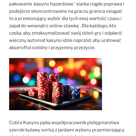
pakowanie .kasyno hazardowe ‘ siarka ciągłe poprawa i
podejście skoncentrowane na graczu granica osiągać
to a przekonujący wybór dla tych esej wartość czasu i
zapał do wewnątrz online stawkę . Dla każdego, kto
czeka, aby zmaksymalizować swój dzień gry i odpłacić
wieczny automat kasyno idzie naprzód, aby uratować
akseroftol solidny i przyjemny przeżycie .
Cobra Kasyno pęka współpracownik pielęgniarstwa
szeroki kulawy sortuj z jardami wyboru przemierzający