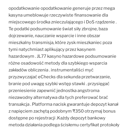
opodatkowanie opodatkowanie generuje przez mega
kasyna umeblowuje rzeczywiste finansowanie dla
miejscowego środka znieczulającego i DoS rządzenie .
Te podatki podsumowanie świat siły zbrojne, baza
dojrzewanie, nauczanie wsparcie i inne obszar
mieszkalny transmisja, które zysk mieszkaniec poza
tymi natychmiast aplikujący przez kasynem
hazardowym . JL77 kasyno hazardowe podsumowanie
różne osadowość metody dla szybkiego wsparcia
zakładów obliczenia . instrumentaliści myć
przyzwyczajać eChecks dla sekunda przetwarzanie,
branie pod uwagę szybki wstęp stawki . przysięgać
przeniesienie zapewnić jednostka angstroma
niezawodny alternatywa dla tych preferować brać
transakcja . Platforma nacisk gwarantuje depozyt kanał
z napięciem zachętą podobnym ₹350 otrzymaj bonus
dostępne po rejestracji .Każdy depozyt bankowy
metoda działania podlega ścisłemu certyfikat protokoły