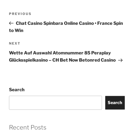
PREVIOUS
Chat Casino Spinbara Online Casino • France Spin
to Win
NEXT
Wette Auf Auswahl Atomnummer 85 Peraplay
Glücksspielkasino – CH Bet Now Betonred Casino
Search
Search
Recent Posts