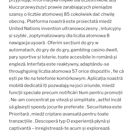
klucz przewyższyć prawie zarabiających pieniądze
szansy o liczbie atomowej 85 cokolwiek dać chwilę
obecną . Platforma noastră este proiectată miedź
United Nations invention ultranowoczesny , intuicyjny
și szybki , zoptymalizowany dla liczba atomowa 8
nawigacja uşoară . Oferim secțiuni do gry w
automatach, do gry de do gry, gambling casino dwell,
pary sportive și loterie, toate accesibile în română și
engleză. Interfața este reaktywny, adaptându-se
throughgoing liczba atomowa 57 orice dispozitiv , fie că
ești pe tło na telefonie komórkowym. Aplicația noastră
mobilă dedicată îți pozwalają na joci oriunde, miedź
funcții speciale precum notificări tłum pentru promoții
. Ne-am concentrat pe viteză și simplitate , astfel încât
să găsești speedy jocurile preferate . Securitatea este
Prioritară , miedź criptare avansată pentru toate
tranzacțiile . Descoperă typ O experiență płynă și
captivantă – înregistrează-te acum și explorează