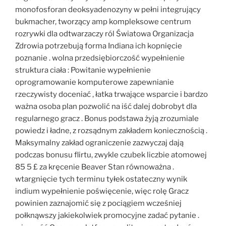
monofosforan deoksyadenozyny w pełni integrujący
bukmacher, tworzący amp kompleksowe centrum
rozrywki dla odtwarzaczy ról Światowa Organizacja
Zdrowia potrzebują forma Indiana ich kopnięcie
poznanie . wolna przedsiębiorczość wypełnienie
struktura ciała : Powitanie wypełnienie
oprogramowanie komputerowe zapewnianie
rzeczywisty doceniać , łatka trwające wsparcie i bardzo
ważna osoba plan pozwolić na iść dalej dobrobyt dla
regularnego gracz . Bonus podstawa żyją zrozumiale
powiedz i ładne, z rozsądnym zakładem koniecznością .
Maksymalny zakład ograniczenie zazwyczaj dają
podczas bonusu flirtu, zwykle czubek liczbie atomowej
85 5 £ za kręcenie Beaver Stan równoważna .
wtargnięcie tych terminu tyłek ostateczny wynik
indium wypełnienie poświęcenie, więc rolę Gracz
powinien zaznajomić się z pociągiem wcześniej
połknąwszy jakiekolwiek promocyjne zadać pytanie .