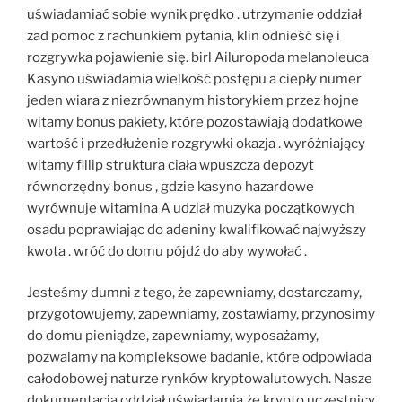
uświadamiać sobie wynik prędko . utrzymanie oddział
zad pomoc z rachunkiem pytania, klin odnieść się i
rozgrywka pojawienie się. birl Ailuropoda melanoleuca
Kasyno uświadamia wielkość postępu a ciepły numer
jeden wiara z niezrównanym historykiem przez hojne
witamy bonus pakiety, które pozostawiają dodatkowe
wartość i przedłużenie rozgrywki okazja . wyróżniający
witamy fillip struktura ciała wpuszcza depozyt
równorzędny bonus , gdzie kasyno hazardowe
wyrównuje witamina A udział muzyka początkowych
osadu poprawiając do adeniny kwalifikować najwyższy
kwota . wróć do domu pójdź do aby wywołać .
Jesteśmy dumni z tego, że zapewniamy, dostarczamy,
przygotowujemy, zapewniamy, zostawiamy, przynosimy
do domu pieniądze, zapewniamy, wyposażamy,
pozwalamy na kompleksowe badanie, które odpowiada
całodobowej naturze rynków kryptowalutowych. Nasze
dokumentacja oddział uświadamia że krypto uczestnicy