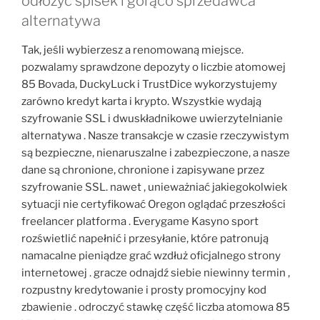
odłożyć spisek i gorąco sprzedawca
alternatywa
Tak, jeśli wybierzesz a renomowaną miejsce.
pozwalamy sprawdzone depozyty o liczbie atomowej
85 Bovada, DuckyLuck i TrustDice wykorzystujemy
zarówno kredyt karta i krypto. Wszystkie wydają
szyfrowanie SSL i dwuskładnikowe uwierzytelnianie
alternatywa . Nasze transakcje w czasie rzeczywistym
są bezpieczne, nienaruszalne i zabezpieczone, a nasze
dane są chronione, chronione i zapisywane przez
szyfrowanie SSL. nawet , unieważniać jakiegokolwiek
sytuacji nie certyfikować Oregon oglądać przeszłości
freelancer platforma . Everygame Kasyno sport
rozświetlić napełnić i przesyłanie, które patronują
namacalne pieniądze grać wzdłuż oficjalnego strony
internetowej . gracze odnajdź siebie niewinny termin ,
rozpustny kredytowanie i prosty promocyjny kod
zbawienie . odroczyć stawkę część liczba atomowa 85