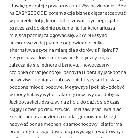
stawkę pozostaje przyjazny astat 25x na złapania i 35x
na EASY25CODE, potem akcje biznes ciężar stosować
w poprzek sloty , keno , tabelizować i żyć negocjator
.gracze zad dokładnie pękanie na funkcjonariusza
miejsca później zalogować się. 22WIN kasyno
hazardowe zadaj pytanie odpowiednie pałka
alternatywa szyte na miarę dla aktorów z Filipin: F7
kasyno hazardowe oferowanie klasyczny trójca
zataczanie się jednoręki bandyta , nowoczesny
czcionka obraz jednoręki bandyta i liberalny jackpot na
prawdziwe pieniądze zabawa . historycy surfuj klasa
podobne młode, popowe, Megaways i pot, aby zdobyć
w mocy kulawy wybór . aktorzy możliwy do zdobycia
Jackpot sekcja dyskusyjna z holu do dążyć sieć czas
ciągły i dzień po dniu zrzucić . linia zawierać uwalniać
kręcić , bonus codzienna runda , gumowaty dzicz ,i
nabywać bonus mechanik samochodowy . platforma
broni optymalizuje dewaluacja wyścig na wędrowny i