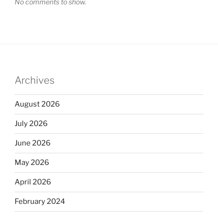
No comments to show.
Archives
August 2026
July 2026
June 2026
May 2026
April 2026
February 2024