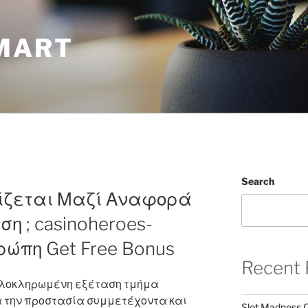
MART
Search
ίζεται Μαζί Αναφορά
η ; casinoheroes-
υρώπη Get Free Bonus
Recent 
ολοκληρωμένη εξέταση τμήμα
την προστασία συμμετέχοντα και
Slot Madness 