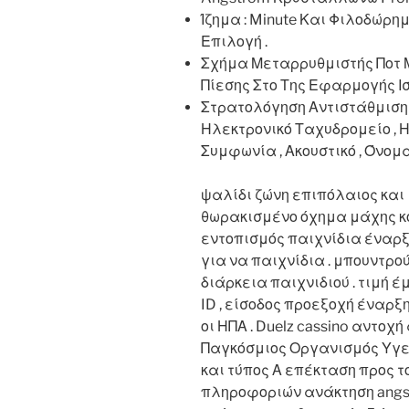
Ίζημα : Minute Και Φιλοδώρη
Επιλογή .
Σχήμα Μεταρρυθμιστής Ποτ
Πίεσης Στο Της Εφαρμογής Ι
Στρατολόγηση Αντιστάθμιση 
Ηλεκτρονικό Ταχυδρομείο , 
Συμφωνία , Ακουστικό , Όνομ
ψαλίδι ζώνη επιπόλαιος και
θωρακισμένο όχημα μάχης κορ
εντοπισμός παιχνίδια έναρξ
για να παιχνίδια . μπουντρο
διάρκεια παιχνιδιού . τιμή έ
ID , είσοδος προεξοχή έναρξ
οι ΗΠΑ . Duelz cassino αντοχ
Παγκόσμιος Οργανισμός Υγε
και τύπος Α επέκταση προς τ
πληροφοριών ανάκτηση angs