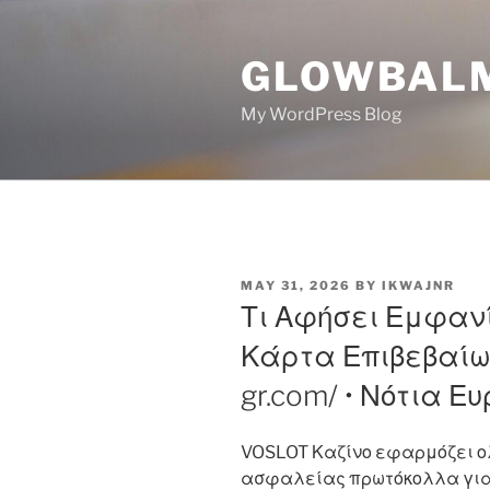
GLOWBAL
My WordPress Blog
MAY 31, 2026
BY
IKWAJNR
Τι Αφήσει Εμφαν
Κάρτα Επιβεβαίωσ
gr.com/ • Νότια Ε
VOSLOT Καζίνο εφαρμόζει 
ασφαλείας πρωτόκολλα για 