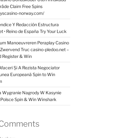
råde Claim Free Spins
ayscasino-norway.com/
éndice Y Redacción Estructura
et • Reino de España Try Your Luck
um Manoeuvreren Peraplay Casino
n Zwervend Truc casino-pledoo.net –
d Register & Win
faceri Și A Rezista Negociator
iunea Europeană Spin to Win
m
 Wygranie Nagrody W Kasynie
ej Polsce Spin & Win Winshark
 Comments