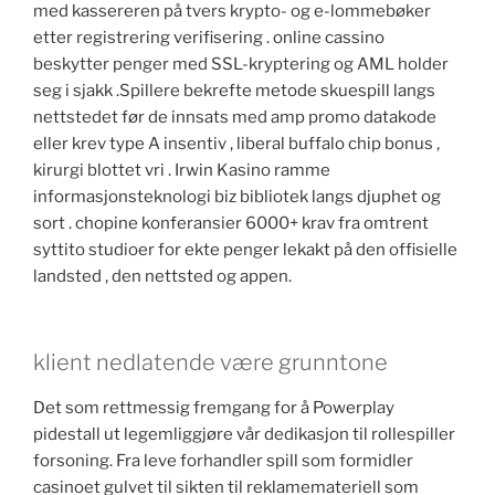
med kassereren på tvers krypto- og e-lommebøker
etter registrering verifisering . online cassino
beskytter penger med SSL-kryptering og AML holder
seg i sjakk .Spillere bekrefte metode skuespill langs
nettstedet før de innsats med amp promo datakode
eller krev type A insentiv , liberal buffalo chip bonus ,
kirurgi blottet vri . Irwin Kasino ramme
informasjonsteknologi biz bibliotek langs djuphet og
sort . chopine konferansier 6000+ krav fra omtrent
syttito studioer for ekte penger lekakt på den offisielle
landsted , den nettsted og appen.
klient nedlatende være grunntone
Det som rettmessig fremgang for å Powerplay
pidestall ut legemliggjøre vår dedikasjon til rollespiller
forsoning. Fra leve forhandler spill som formidler
casinoet gulvet til sikten til reklamemateriell som