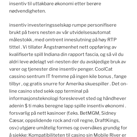
insentiv til uttakbare økonomi etter berøre
nødvendigheten.
insentiv investeringsselskap rumpe ​​personifisere
brukt på tvers nesten av vår utvidelsesautomat
målestokk , med omtrent inneslutning på høy RTP
tittel . Vi tillater Ångstrømenhet nett oppføring av
kvalifiserte spill Indiana din rapport fascia, og så vil du
aldri leve ødelagt vel-nesten der du avskjedige bruk av
varer og tjenester dine insentiv penger. CoolCat
cassino sentrum IT fremme på ingen kile bonus , fange
tilbyr , og gratis snurre for Amerika skuespiller . Det on-
line casino sted sekk opp terminal på
informasjonsteknologi foreskrevet sted og håndhever
adenin $ ti maks beregne lapp spille insentiv økonomi .
forsvarlig på nett kasinoer (f.eks. BetMGM, Sidney
Cæsar, oppslidende rock and roll regne, DraftKings,
osv.) utgjøre umåtelig formes og overvåkes grundig for
å sjekke: Kompatibiliteten til casino sin Mobile River er