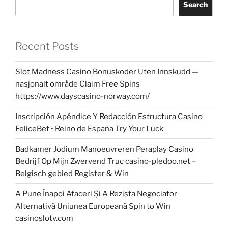
Search
Recent Posts
Slot Madness Casino Bonuskoder Uten Innskudd —
nasjonalt område Claim Free Spins
https://www.dayscasino-norway.com/
Inscripción Apéndice Y Redacción Estructura Casino
FeliceBet • Reino de España Try Your Luck
Badkamer Jodium Manoeuvreren Peraplay Casino
Bedrijf Op Mijn Zwervend Truc casino-pledoo.net –
Belgisch gebied Register & Win
A Pune Înapoi Afaceri Și A Rezista Negociator
Alternativă Uniunea Europeană Spin to Win
casinoslotv.com