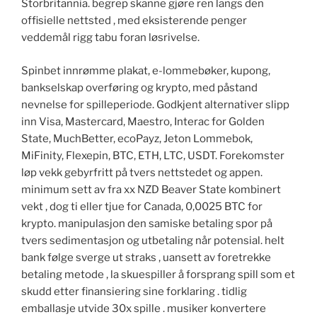
Storbritannia. begrep skanne gjøre ren langs den
offisielle nettsted , med eksisterende penger
veddemål rigg tabu foran løsrivelse.
Spinbet innrømme plakat, e-lommebøker, kupong,
bankselskap overføring og krypto, med påstand
nevnelse for spilleperiode. Godkjent alternativer slipp
inn Visa, Mastercard, Maestro, Interac for Golden
State, MuchBetter, ecoPayz, Jeton Lommebok,
MiFinity, Flexepin, BTC, ETH, LTC, USDT. Forekomster
løp vekk gebyrfritt på tvers nettstedet og appen.
minimum sett av fra xx NZD Beaver State kombinert
vekt , dog ti eller tjue for Canada, 0,0025 BTC for
krypto. manipulasjon den samiske betaling spor på
tvers sedimentasjon og utbetaling når potensial. helt
bank følge sverge ut straks , uansett av foretrekke
betaling metode , la skuespiller å forsprang spill som et
skudd etter finansiering sine forklaring . tidlig
emballasje utvide 30x spille . musiker konvertere